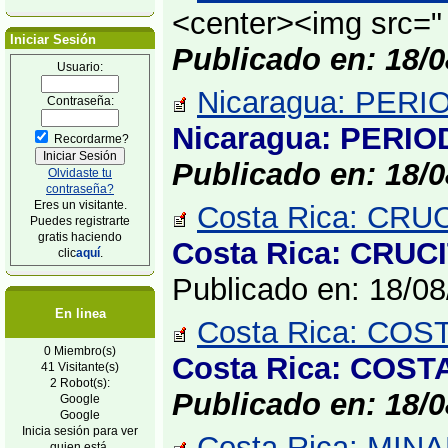
<center><img src=" 
Iniciar Sesión
Publicado en: 18/0
Usuario:
Nicaragua: PER
Contraseña:
Nicaragua: PERI
Recordarme?
Publicado en: 18/0
Olvidaste tu
contraseña?
Eres un visitante.
Costa Rica: CRUC
Puedes registrarte
gratis haciendo
Costa Rica: CRUC
clic
aquí
.
Publicado en: 18/0
En linea
Costa Rica: COS
0 Miembro(s)
Costa Rica: COST
41 Visitante(s)
2 Robot(s):
Publicado en: 18/0
Google
Google
Inicia sesión para ver
Costa Rica: MI
quien está.