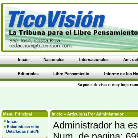
Inicio
Nacionales
Internacionales
Am. del
Editoriales
Libre Pensamiento
Informe de los No
Su punto de vista es muy important
Menu Principal
Inicio
» Artículo(s) Por Administrador
Inicio
Administrador ha esc
Estadísticas sitio
Detalladas /m/d/h
Num. de pagina: 69