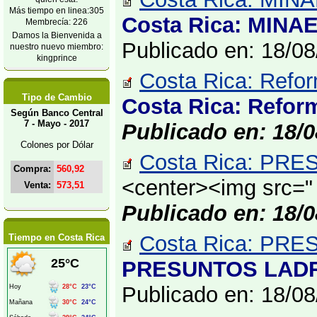
Más tiempo en linea:305
Costa Rica: MIN
Membrecía: 226
Damos la Bienvenida a
Publicado en: 18/0
nuestro nuevo miembro:
kingprince
Costa Rica: Reform
Tipo de Cambio
Costa Rica: Reform
Según Banco Central
7 - Mayo - 2017
Publicado en: 18/0
Colones por Dólar
Costa Rica: PR
Compra:
560,92
<center><img src="
Venta:
573,51
Publicado en: 18/0
Costa Rica: P
Tiempo en Costa Rica
PRESUNTOS LADR
Publicado en: 18/0