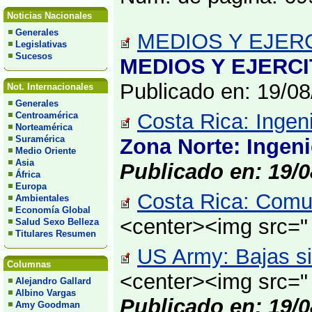
Noticias Nacionales
Generales
MEDIOS Y EJERC
Legislativas
Sucesos
MEDIOS Y EJERCI
Publicado en: 19/0
Not. Internacionales
Generales
Costa Rica: Ingeni
Centroamérica
Norteamérica
Suramérica
Zona Norte: Ingeni
Medio Oriente
Asia
Publicado en: 19/0
África
Europa
Costa Rica: Comun
Ambientales
Economía Global
<center><img src="
Salud Sexo Belleza
Titulares Resumen
US Army: Bajas si
Columnas
<center><img src="
Alejandro Gallard
Albino Vargas
Publicado en: 19/0
Amy Goodman