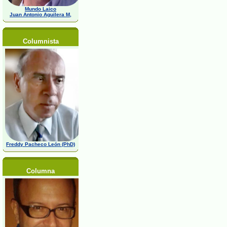
Mundo Laico
Juan Antonio Aguilera M,
Columnista
Freddy Pacheco León (PhD)
Columna