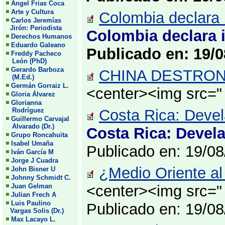
Angel Frias Coca
Arte y Cultura
Colombia declara 
Carlos Jeremías
Jirón: Periodista
Colombia declara i
Derechos Humanos
Eduardo Galeano
Publicado en: 19/0
Freddy Pacheco
León (PhD)
Gerardo Barboza
CHINA DESTRONA
(M.Ed.)
Germán Gorraiz L.
<center><img src="
Gloria Álvarez
Glorianna
Rodríguez
Costa Rica: Devel
Guillermo Carvajal
Alvarado (Dr.)
Costa Rica: Devela
Grupo Roncahuita
Isabel Umaña
Publicado en: 19/0
Iván García M
Jorge J Cuadra
¿Medio Oriente al 
John Bisner U
Johnny Schmidt C.
Juan Gelman
<center><img src="
Julian Frech A
Luis Paulino
Publicado en: 19/0
Vargas Solis (Dr.)
Max Lacayo L.