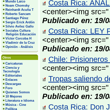
Costa Rica: AN
Mundo Laico
Noam Chomsky
<center><img src="
Reinhardt Acuña T
Roberto Sancam
Santiago Pérez
Publicado en: 19/0
Sergio Erick Ardón
Silvio Avilez Gallo
Costa Rica: LE
Sociales Cultura
Religión Educación
<center><img src="
Víctor Corcoba H
Vladimir de la Cruz
Publicado en: 19/0
Opinión - Análisis
Chile: Prisionero
Otros
Caricaturas
<center><img src="
Ciencia y
Tecnología
Editoriales
Tropas saliendo d
Enlaces
Descargas
<center><img src=" 
Foro
Quienes Somos
Publicado en: 19/0
10 Mejores
Literatura e Idioma
Costa Rica: Don Ju
Música - Cine
Política