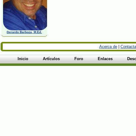
Gerardo Barboza, M.Ed.
Acerca de
|
Contacta
Inicio
Artículos
Foro
Enlaces
Desc