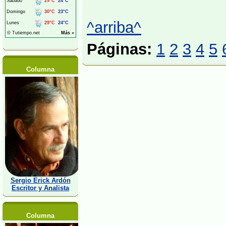
^arriba^
Páginas:
1
2
3
4
5
Columna
Sergio Erick Ardón
Escritor y Analista
Columna