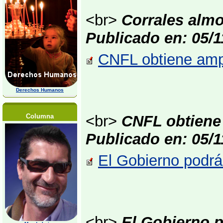
<br>
Corrales almo
Publicado en: 05/
CNFL obtiene ampl
Derechos Humanos
Columna
<br>
CNFL obtiene 
Publicado en: 05/
El Gobierno podrá
<br>
El Gobierno 