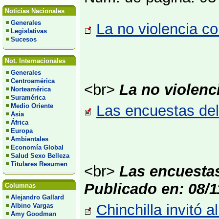
Noticias Nacionales
Generales
La no violencia co
Legislativas
Sucesos
Not. Internacionales
Generales
Centroamérica
<br>
La no violenc
Norteamérica
Suramérica
Medio Oriente
Las encuestas del
Asia
África
Europa
Ambientales
Economía Global
Salud Sexo Belleza
Titulares Resumen
<br>
Las encuestas
Publicado en: 08/1
Columnas
Alejandro Gallard
Chinchilla invitó 
Albino Vargas
Amy Goodman