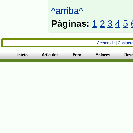
^arriba^
Páginas:
1
2
3
4
5
Acerca de
|
Contacta
Inicio
Artículos
Foro
Enlaces
Desc