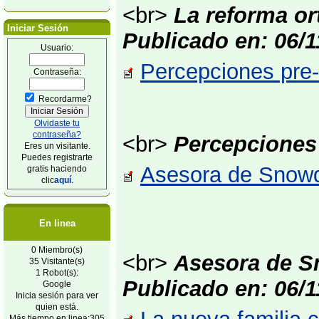
<br>
La reforma ort
Iniciar Sesión
Publicado en: 06/1
Usuario:
Percepciones pre-
Contraseña:
Recordarme?
Olvidaste tu
contraseña?
<br>
Percepciones 
Eres un visitante.
Puedes registrarte
Asesora de Snowde
gratis haciendo
clic
aquí
.
En linea
0 Miembro(s)
<br>
Asesora de S
35 Visitante(s)
1 Robot(s):
Publicado en: 06/1
Google
Inicia sesión para ver
quien está.
Más tiempo en linea:305