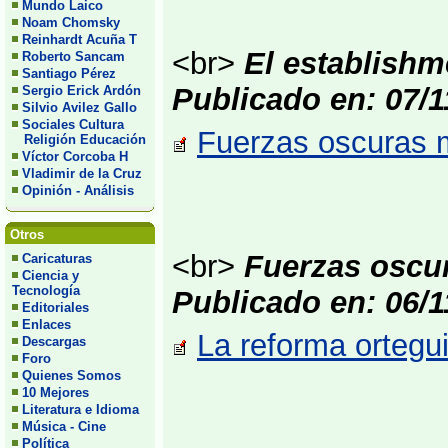
Mundo Laico
Noam Chomsky
Reinhardt Acuña T
<br>
El establishme
Roberto Sancam
Santiago Pérez
Publicado en: 07/1
Sergio Erick Ardón
Silvio Avilez Gallo
Sociales Cultura
Fuerzas oscuras m
Religión Educación
Víctor Corcoba H
Vladimir de la Cruz
Opinión - Análisis
Otros
<br>
Fuerzas oscur
Caricaturas
Ciencia y
Tecnología
Publicado en: 06/1
Editoriales
Enlaces
La reforma ortegui
Descargas
Foro
Quienes Somos
10 Mejores
Literatura e Idioma
Música - Cine
Política