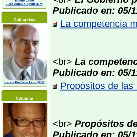
Mundo Laico
Juan Antonio Aguilera M,
Publicado en: 05/
Columnista
La competencia má
<br>
La competenci
Publicado en: 05/
Freddy Pacheco León (PhD)
Propósitos de las 
Columna
<br>
Propósitos de
Publicado en: 05/