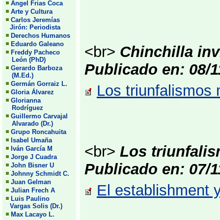
Angel Frias Coca
Arte y Cultura
Carlos Jeremías
Jirón: Periodista
Derechos Humanos
Eduardo Galeano
<br>
Chinchilla inv
Freddy Pacheco
León (PhD)
Publicado en: 08/1
Gerardo Barboza
(M.Ed.)
Germán Gorraiz L.
Los triunfalismos
Gloria Álvarez
Glorianna
Rodríguez
Guillermo Carvajal
Alvarado (Dr.)
Grupo Roncahuita
Isabel Umaña
<br>
Los triunfali
Iván García M
Jorge J Cuadra
Publicado en: 07/1
John Bisner U
Johnny Schmidt C.
Juan Gelman
El establishment y
Julian Frech A
Luis Paulino
Vargas Solis (Dr.)
Max Lacayo L.