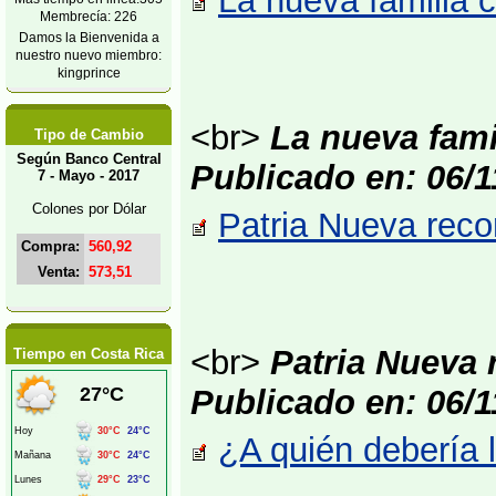
La nueva familia c
Membrecía: 226
Damos la Bienvenida a
nuestro nuevo miembro:
kingprince
<br>
La nueva fami
Tipo de Cambio
Según Banco Central
Publicado en: 06/1
7 - Mayo - 2017
Colones por Dólar
Patria Nueva reco
Compra:
560,92
Venta:
573,51
<br>
Patria Nueva 
Tiempo en Costa Rica
Publicado en: 06/1
¿A quién debería l