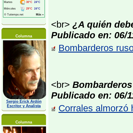
<br>
¿A quién deber
Publicado en: 06/1
Columna
Bombarderos rusos
<br>
Bombarderos 
Publicado en: 06/1
Sergio Erick Ardón
Corrales almorzó 
Escritor y Analista
Columna