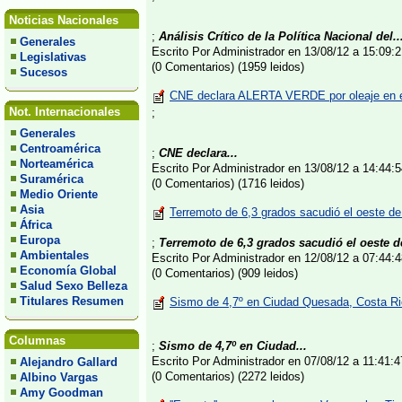
Noticias Nacionales
;
Análisis Crítico de la Política Nacional del..
Generales
Escrito Por Administrador en 13/08/12 a 15:09
Legislativas
(0 Comentarios) (1959 leidos)
Sucesos
CNE declara ALERTA VERDE por oleaje en el
Not. Internacionales
;
Generales
Centroamérica
;
CNE declara...
Norteamérica
Escrito Por Administrador en 13/08/12 a 14:44
Suramérica
(0 Comentarios) (1716 leidos)
Medio Oriente
Asia
Terremoto de 6,3 grados sacudió el oeste d
África
Europa
;
Terremoto de 6,3 grados sacudió el oeste d
Ambientales
Escrito Por Administrador en 12/08/12 a 07:44
Economía Global
(0 Comentarios) (909 leidos)
Salud Sexo Belleza
Titulares Resumen
Sismo de 4,7º en Ciudad Quesada, Costa Ri
Columnas
;
Sismo de 4,7º en Ciudad...
Escrito Por Administrador en 07/08/12 a 11:41
Alejandro Gallard
(0 Comentarios) (2272 leidos)
Albino Vargas
Amy Goodman