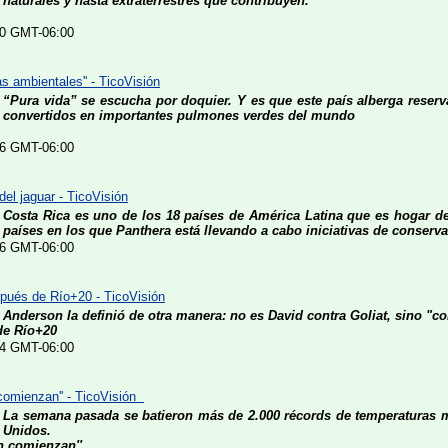
naturales y hasta extraterrestres que contribuyen.
:20 GMT-06:00
s ambientales'' - TicoVisión
“Pura vida” se escucha por doquier. Y es que este país alberga reser
convertidos en importantes pulmones verdes del mundo
:36 GMT-06:00
del jaguar - TicoVisión
Costa Rica es uno de los 18 países de América Latina que es hogar de
países en los que Panthera está llevando a cabo iniciativas de conserva
:06 GMT-06:00
spués de Río+20 - TicoVisión
Anderson la definió de otra manera: no es David contra Goliat, sino "c
de Río+20
:14 GMT-06:00
 comienzan'' - TicoVisión
La semana pasada se batieron más de 2.000 récords de temperaturas 
Unidos.
n comienzan''