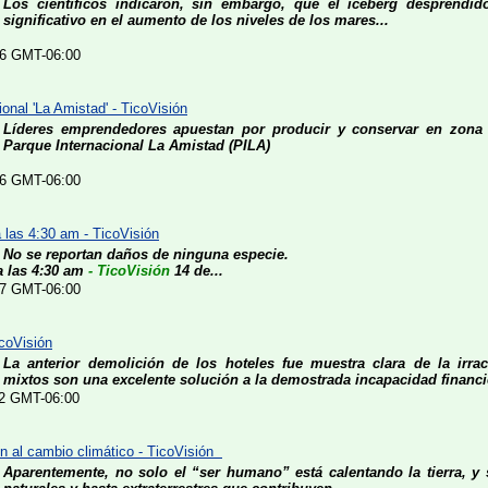
Los científicos indicaron, sin embargo, que el iceberg desprendi
significativo en el aumento de los niveles de los mares...
:56 GMT-06:00
nal 'La Amistad' - TicoVisión
Lí­deres emprendedores apuestan por producir y conservar en zona
Parque Internacional La Amistad (PILA)
:56 GMT-06:00
 las 4:30 am - TicoVisión
No se reportan daños de ninguna especie.
 las 4:30 am
- TicoVisión
14 de...
:57 GMT-06:00
icoVisión
La anterior demolición de los hoteles fue muestra clara de la irrac
mixtos son una excelente solución a la demostrada incapacidad financie
:32 GMT-06:00
n al cambio climático - TicoVisión
Aparentemente, no solo el “ser humano” está calentando la tierra, 