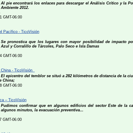
Al pie encontrará los enlaces para descargar el Análisis Crítico y la P
Ambiente 2012.
.
:21 GMT-06:00
 Pacífico - TicoVisión
Se pronostica que los lugares con mayor posibilidad de impacto pod
Azul y Corralillo de Tárcoles, Palo Seco e Isla Damas
:54 GMT-06:00
e China - TicoVisión
El epicentro del temblor se situó a 282 kilómetros de distancia de la c
e China;
:48 GMT-06:00
ca – TicoVisión
Pudimos confirmar que en algunos edificios del sector Este de la ca
algunos minutos, la evacuación preventiva...
:47 GMT-06:00