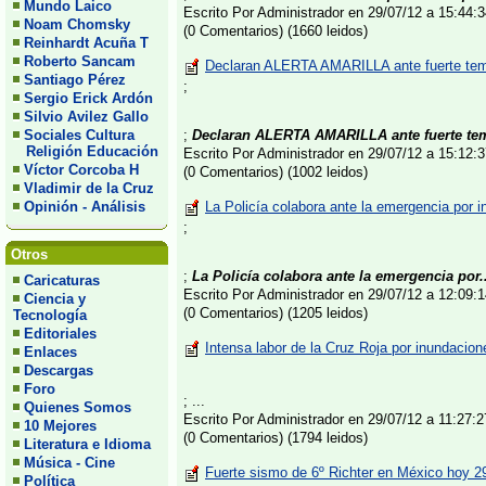
Mundo Laico
Escrito Por Administrador en 29/07/12 a 15:44
Noam Chomsky
(0 Comentarios) (1660 leidos)
Reinhardt Acuña T
Roberto Sancam
Declaran ALERTA AMARILLA ante fuerte temp
Santiago Pérez
;
Sergio Erick Ardón
Silvio Avilez Gallo
Sociales Cultura
;
Declaran ALERTA AMARILLA ante fuerte tem
Religión Educación
Escrito Por Administrador en 29/07/12 a 15:12
Víctor Corcoba H
(0 Comentarios) (1002 leidos)
Vladimir de la Cruz
Opinión - Análisis
La Policía colabora ante la emergencia por 
;
Otros
;
La Policía colabora ante la emergencia por..
Caricaturas
Escrito Por Administrador en 29/07/12 a 12:09
Ciencia y
(0 Comentarios) (1205 leidos)
Tecnología
Editoriales
Intensa labor de la Cruz Roja por inundacio
Enlaces
Descargas
Foro
; ...
Quienes Somos
Escrito Por Administrador en 29/07/12 a 11:27
10 Mejores
(0 Comentarios) (1794 leidos)
Literatura e Idioma
Música - Cine
Fuerte sismo de 6º Richter en México hoy 29
Política