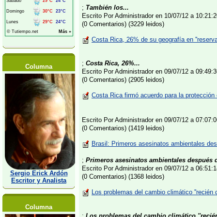
;
También los...
Escrito Por Administrador en 10/07/12 a 10:21
(0 Comentarios) (3229 leidos)
Costa Rica, 26% de su geografía en ''reserva
;
Costa Rica, 26%...
Columna
Escrito Por Administrador en 09/07/12 a 09:49
(0 Comentarios) (2905 leidos)
Costa Rica firmó acuerdo para la protección 
Escrito Por Administrador en 09/07/12 a 07:07
(0 Comentarios) (1419 leidos)
Brasil: Primeros asesinatos ambientales de
;
Primeros asesinatos ambientales después 
Escrito Por Administrador en 09/07/12 a 06:51
Sergio Erick Ardón
(0 Comentarios) (1368 leidos)
Escritor y Analista
Los problemas del cambio climático ''recién
Columna
;
Los problemas del cambio climático ''recié