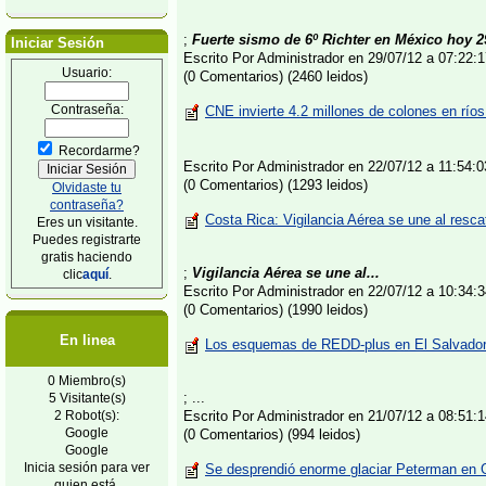
;
Fuerte sismo de 6º Richter en México hoy 29
Iniciar Sesión
Escrito Por Administrador en 29/07/12 a 07:22
Usuario:
(0 Comentarios) (2460 leidos)
Contraseña:
CNE invierte 4.2 millones de colones en río
Recordarme?
Escrito Por Administrador en 22/07/12 a 11:54
(0 Comentarios) (1293 leidos)
Olvidaste tu
contraseña?
Costa Rica: Vigilancia Aérea se une al resc
Eres un visitante.
Puedes registrarte
gratis haciendo
;
Vigilancia Aérea se une al...
clic
aquí
.
Escrito Por Administrador en 22/07/12 a 10:34
(0 Comentarios) (1990 leidos)
En linea
Los esquemas de REDD-plus en El Salvador 
0 Miembro(s)
; ...
5 Visitante(s)
2 Robot(s):
Escrito Por Administrador en 21/07/12 a 08:51
Google
(0 Comentarios) (994 leidos)
Google
Inicia sesión para ver
Se desprendió enorme glaciar Peterman en G
quien está.