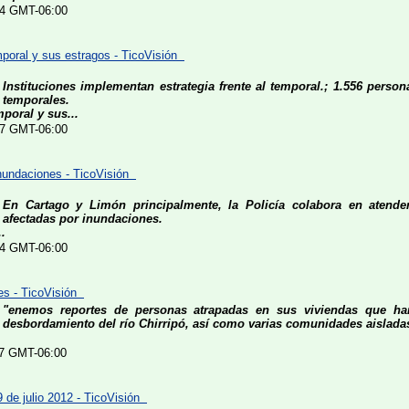
:34 GMT-06:00
oral y sus estragos - TicoVisión
Instituciones implementan estrategia frente al temporal.; 1.556 perso
temporales.
poral y sus...
:37 GMT-06:00
inundaciones - TicoVisión
En Cartago y Limón principalmente, la Policía colabora en atende
afectadas por inundaciones.
.
:14 GMT-06:00
nes - TicoVisión
"enemos reportes de personas atrapadas en sus viviendas que ha
desbordamiento del río Chirripó, así como varias comunidades aisladas
:27 GMT-06:00
 de julio 2012 - TicoVisión