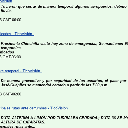
coVisión
Tuvieron que cerrar de manera temporal algunos aeropuertos, debido a
lluvia.
:43 GMT-06:00
ficados - TicoVisión
Presidenta Chinchilla visitó hoy zona de emergencia.; Se mantienen 9
temporales.
ificados
:58 GMT-06:00
nte temporal - TicoVisión
De manera preventiva y por seguridad de los usuarios, el paso por 
José-Guápiles se mantendrá cerrado a partir de las 7:00 p.m.
:53 GMT-06:00
pales rutas ante derrumbes - TicoVisión
RUTA ALTERNA A LIMÓN POR TURRIALBA CERRADA.; RUTA 36 SE M
ALTURA DE CATARATAS.
ipales rutas ante...