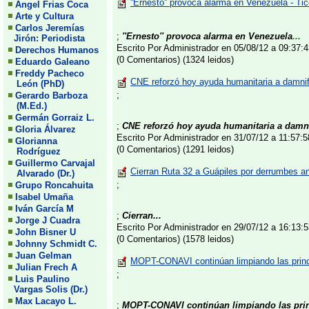
''Ernesto'' provoca alarma en Venezuela - Ti
Angel Frias Coca
Arte y Cultura
Carlos Jeremías
;
''Ernesto'' provoca alarma en Venezuela
...
Jirón: Periodista
Escrito Por Administrador en 05/08/12 a 09:37
Derechos Humanos
(0 Comentarios) (1324 leidos)
Eduardo Galeano
Freddy Pacheco
CNE reforzó hoy ayuda humanitaria a damni
León (PhD)
;
Gerardo Barboza
(M.Ed.)
Germán Gorraiz L.
;
CNE reforzó hoy ayuda humanitaria a damn
Gloria Álvarez
Escrito Por Administrador en 31/07/12 a 11:57
Glorianna
(0 Comentarios) (1291 leidos)
Rodríguez
Guillermo Carvajal
Cierran Ruta 32 a Guápiles por derrumbes a
Alvarado (Dr.)
;
Grupo Roncahuita
Isabel Umaña
Iván García M
;
Cierran...
Jorge J Cuadra
Escrito Por Administrador en 29/07/12 a 16:13
John Bisner U
(0 Comentarios) (1578 leidos)
Johnny Schmidt C.
Juan Gelman
MOPT-CONAVI continúan limpiando las princi
Julian Frech A
;
Luis Paulino
Vargas Solis (Dr.)
Max Lacayo L.
;
MOPT-CONAVI continúan limpiando las princ