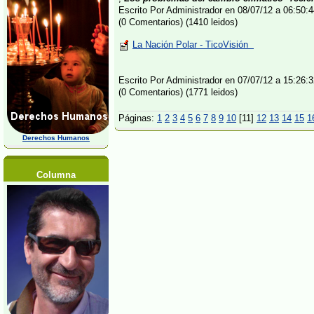
Escrito Por Administrador en 08/07/12 a 06:50
(0 Comentarios) (1410 leidos)
La Nación Polar - TicoVisión
Escrito Por Administrador en 07/07/12 a 15:26
(0 Comentarios) (1771 leidos)
Páginas:
1
2
3
4
5
6
7
8
9
10
[11]
12
13
14
15
1
Derechos Humanos
Columna