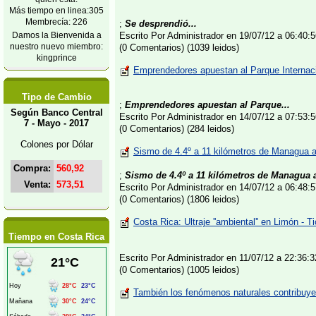
Más tiempo en linea:305
Membrecía: 226
;
Se desprendió...
Damos la Bienvenida a
Escrito Por Administrador en 19/07/12 a 06:40
nuestro nuevo miembro:
(0 Comentarios) (1039 leidos)
kingprince
Emprendedores apuestan al Parque Internacio
Tipo de Cambio
;
Emprendedores apuestan al Parque...
Según Banco Central
Escrito Por Administrador en 14/07/12 a 07:53
7 - Mayo - 2017
(0 Comentarios) (284 leidos)
Colones por Dólar
Sismo de 4.4º a 11 kilómetros de Managua a
Compra:
560,92
;
Sismo de 4.4º a 11 kilómetros de Managua a
Venta:
573,51
Escrito Por Administrador en 14/07/12 a 06:48
(0 Comentarios) (1806 leidos)
Costa Rica: Ultraje ''ambiental'' en Limón - T
Tiempo en Costa Rica
Escrito Por Administrador en 11/07/12 a 22:36
(0 Comentarios) (1005 leidos)
También los fenómenos naturales contribuye