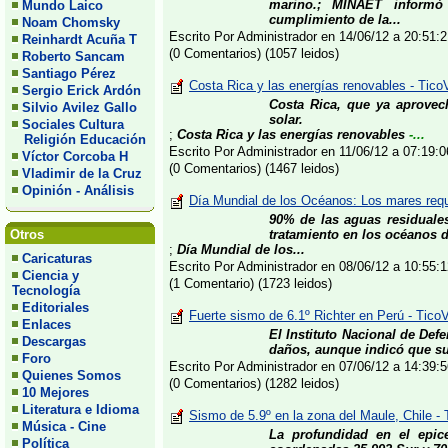
marino.; MINAET informó 
Mundo Laico
cumplimiento de la...
Noam Chomsky
Escrito Por Administrador en 14/06/12 a 20:51
Reinhardt Acuña T
(0 Comentarios) (1057 leidos)
Roberto Sancam
Santiago Pérez
Costa Rica y las energías renovables - Tic
Sergio Erick Ardón
Costa Rica, que ya aprovech
Silvio Avilez Gallo
solar.
Sociales Cultura
;
Costa Rica y las energías renovables
-...
Religión Educación
Escrito Por Administrador en 11/06/12 a 07:19
Víctor Corcoba H
(0 Comentarios) (1467 leidos)
Vladimir de la Cruz
Opinión - Análisis
Día Mundial de los Océanos: Los mares req
90% de las aguas residuale
Otros
tratamiento en los océanos 
;
Día Mundial de los...
Caricaturas
Escrito Por Administrador en 08/06/12 a 10:55
Ciencia y
(1 Comentario) (1723 leidos)
Tecnología
Editoriales
Fuerte sismo de 6.1º Richter en Perú - TicoV
Enlaces
El Instituto Nacional de Def
Descargas
daños, aunque indicó que sus
Foro
Escrito Por Administrador en 07/06/12 a 14:39
Quienes Somos
(0 Comentarios) (1282 leidos)
10 Mejores
Literatura e Idioma
Sismo de 5.9º en la zona del Maule, Chile -
Música - Cine
La profundidad en el epic
Política