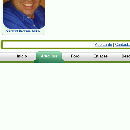
Gerardo Barboza, M.Ed.
Acerca de
|
Contacta
Inicio
Artículos
Foro
Enlaces
Desc