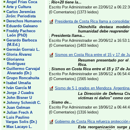
Angel Frias Coca
;
Río+20 tiene la...
Arte y Cultura
Escrito Por Administrador en 22/06/12 a 06:22
Carlos Jeremías
(0 Comentarios) (1373 leidos)
Jirón: Periodista
Derechos Humanos
Presidenta de Costa Rica llama a consolidar
Eduardo Galeano
Chinchilla destaca model
Freddy Pacheco
humanidad debe reaprender s
León (PhD)
;
Presidenta llama...
Gerardo Barboza
Escrito Por Administrador en 20/06/12 a 16:53
(M.Ed.)
(0 Comentarios) (1403 leidos)
Germán Gorraiz L.
Gloria Álvarez
Sismos en Costa Rica entre el 15 y 17 de J
Glorianna
Resumen presentado por el L
Rodríguez
Rica.
Guillermo Carvajal
;
Sismos en Costa Rica entre el 15 y 17 de J
Alvarado (Dr.)
Escrito Por Administrador en 18/06/12 a 06:54
Grupo Roncahuita
(0 Comentarios) (1565 leidos)
Isabel Umaña
Iván García M
Sismo de 5,1 grados en Mendoza, Argentina 
Jorge J Cuadra
La Dirección de Defensa Ci
John Bisner U
víctimas ni daños" como co
;
Sismo de...
Johnny Schmidt C.
Escrito Por Administrador en 18/06/12 a 06:44
Juan Gelman
(0 Comentarios) (1316 leidos)
Julian Frech A
Luis Paulino
Gobierno de Costa Rica refuerza protección
Vargas Solis (Dr.)
Max Lacayo L.
Esta reorganización surge 