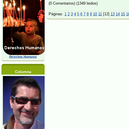
(0 Comentarios) (1349 leidos)
Páginas:
1
2
3
4
5
6
7
8
9
10
11
[12]
13
14
15
1
Derechos Humanos
Columna