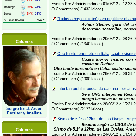
Escrito Por Administrador en 01/06/12 a 12:33
(0 Comentarios) (1432 leidos)
''Todavía hay solución'' para equilibrar el a
Achim Steiner, gurú del am
desarrollo sostenible, conce
; ...
Escrito Por Administrador en 29/05/12 a 08:26
Columna
(0 Comentarios) (1340 leidos)
Otro fuerte terremoto en Italia, cuatro sism
Cuatro fuertes sismos con 
escala de Richter
;
Otro fuerte terremoto en Italia, cuatro sismo
Escrito Por Administrador en 29/05/12 a 06:39
(0 Comentarios) (1080 leidos)
Intentan prohibir pesca de camarón por arra
Seis ONG interponen Recurs
otorga licencias de pesca de
Escrito Por Administrador en 28/05/12 a 15:31
Sergio Erick Ardón
(0 Comentarios) (2123 leidos)
Escritor y Analista
Sismo de 5.1º a 12km. de Las Ovejas, Arge
Reporte según la USGS de L
;
Sismo de 5.1º a 12km. de Las Ovejas, Arge
Columna
Escrito Por Administrador en 24/05/12 a 14:54