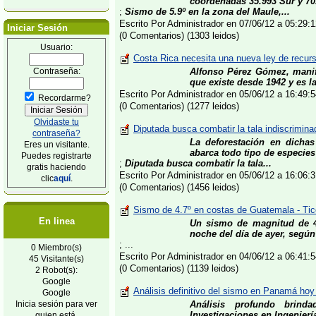
coordenadas 35.993 Sur y 70
;
Sismo de 5.9º en la zona del Maule,...
Escrito Por Administrador en 07/06/12 a 05:29
Iniciar Sesión
(0 Comentarios) (1303 leidos)
Usuario:
Costa Rica necesita una nueva ley de recur
Contraseña:
Alfonso Pérez Gómez, manif
que existe desde 1942 y es l
Escrito Por Administrador en 05/06/12 a 16:49
Recordarme?
(0 Comentarios) (1277 leidos)
Olvidaste tu
Diputada busca combatir la tala indiscrimina
contraseña?
La deforestación en dicha
Eres un visitante.
abarca todo tipo de especies 
Puedes registrarte
;
Diputada busca combatir la tala...
gratis haciendo
Escrito Por Administrador en 05/06/12 a 16:06
clic
aquí
.
(0 Comentarios) (1456 leidos)
Sismo de 4.7º en costas de Guatemala - Ti
En linea
Un sismo de magnitud de 4.
noche del día de ayer, segú
; ...
0 Miembro(s)
Escrito Por Administrador en 04/06/12 a 06:41
45 Visitante(s)
(0 Comentarios) (1139 leidos)
2 Robot(s):
Google
Análisis definitivo del sismo en Panamá hoy 
Google
Inicia sesión para ver
Análisis profundo brinda
Investigaciones en Ingeniería
quien está.