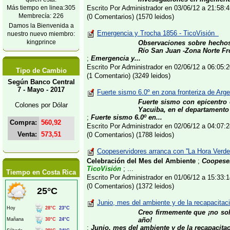
Más tiempo en linea:305
Escrito Por Administrador en 03/06/12 a 21:58
Membrecía: 226
(0 Comentarios) (1570 leidos)
Damos la Bienvenida a
Emergencia y Trocha 1856 - TicoVisión
nuestro nuevo miembro:
kingprince
Observaciones sobre hechos o
Río San Juan -Zona Norte Fro
;
Emergencia y...
Escrito Por Administrador en 02/06/12 a 06:05
Tipo de Cambio
(1 Comentario) (3249 leidos)
Según Banco Central
7 - Mayo - 2017
Fuerte sismo 6.0º en zona fronteriza de Arge
Fuerte sismo con epicentro 
Colones por Dólar
Yacuiba, en el departamento d
;
Fuerte sismo 6.0º en...
Compra:
560,92
Escrito Por Administrador en 02/06/12 a 04:07
Venta:
573,51
(0 Comentarios) (1788 leidos)
Coopeservidores arranca con ''La Hora Verde'
Celebración del Mes del Ambiente
;
Coopeser
TicoVisión
; ...
Tiempo en Costa Rica
Escrito Por Administrador en 01/06/12 a 15:33
(0 Comentarios) (1372 leidos)
Junio, mes del ambiente y de la recapacitac
Creo firmemente que ¡no sol
año!
;
Junio, mes del ambiente y de la recapacita