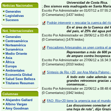
Universidad de Costa Rica.
Noticias Nacionales
;
Dos sismos esta madrugada en Santa María 
Escrito Por Administrador en 01/07/12 a 07:55
Generales
(0 Comentarios) (1437 leidos)
Legislativas
Sucesos
Podrán intervenir y rescatar la cuenca del 
En el área de la Cuenca del 
Not. Internacionales
del país, el 25% del agua po
Escrito Por Administrador en 28/06/12 a 03:45
Generales
(0 Comentarios) (1478 leidos)
Centroamérica
Norteamérica
Pescadores Artesanales se unen contra el a
Suramérica
Representan a más de 600 pe
Medio Oriente
de amparo contra Incopesca p
Asia
Escrito Por Administrador en 27/06/12 a 16:34
África
(0 Comentarios) (2010 leidos)
Europa
Ambientales
Síntesis de Rio +20, por Ana María Palomo 
Economía Global
A todo esto cabe además s
Salud Sexo Belleza
grandes retrocesos gracias a
Titulares Resumen
consensuar...
Escrito Por Administrador en 22/06/12 a 08:48
(0 Comentarios) (1942 leidos)
Columnas
Alejandro Gallard
FAO: Río+20 tiene la urgencia que el mundo
Albino Vargas
Las discusiones conectan el 
Amy Goodman
una hoja de ruta", dijo Grazi