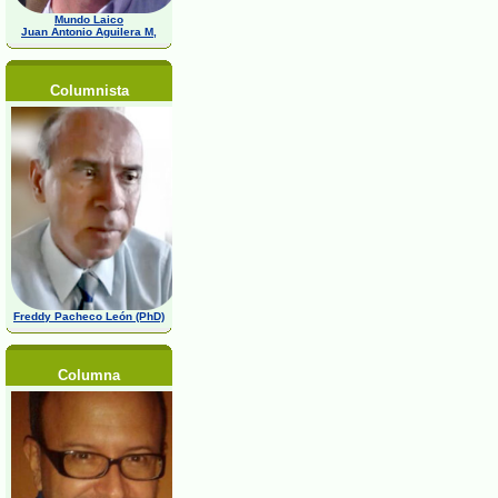
Mundo Laico
Juan Antonio Aguilera M,
Columnista
Freddy Pacheco León (PhD)
Columna