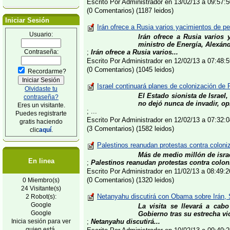
Escrito Por Administrador en 13/02/13 a 09:57
(0 Comentarios) (1187 leidos)
Iniciar Sesión
Irán ofrece a Rusia varios yacimientos de pe
Usuario:
Irán ofrece a Rusia varios 
ministro de Energía, Alexán
Contraseña:
;
Irán ofrece a Rusia varios...
Escrito Por Administrador en 12/02/13 a 07:48
(0 Comentarios) (1045 leidos)
Recordarme?
Israel continuará planes de colonización de 
Olvidaste tu
El Estado sionista de Israel
contraseña?
no dejó nunca de invadir, op
Eres un visitante.
; ...
Puedes registrarte
Escrito Por Administrador en 12/02/13 a 07:32
gratis haciendo
(3 Comentarios) (1582 leidos)
clic
aquí
.
Palestinos reanudan protestas contra coloniz
Más de medio millón de isra
En linea
;
Palestinos reanudan protestas contra coloni
Escrito Por Administrador en 11/02/13 a 08:49
(0 Comentarios) (1320 leidos)
0 Miembro(s)
24 Visitante(s)
Netanyahu discutirá con Obama sobre Irán, S
2 Robot(s):
Google
La visita se llevará a ca
Google
Gobierno tras su estrecha vic
Inicia sesión para ver
;
Netanyahu discutirá...
quien está.