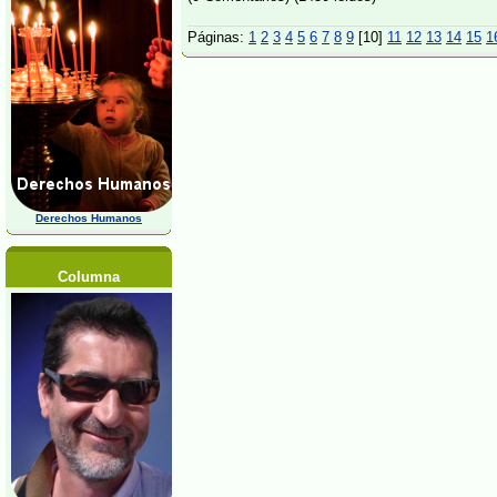
Páginas:
1
2
3
4
5
6
7
8
9
[10]
11
12
13
14
15
1
Derechos Humanos
Columna