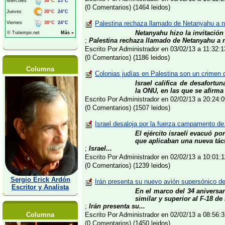
(0 Comentarios) (1464 leidos)
Palestina rechaza llamado de Netanyahu a neg
Netanyahu hizo la invitació
;
Palestina rechaza llamado de Netanyahu a n
Escrito Por Administrador en 03/02/13 a 11:32
(0 Comentarios) (1186 leidos)
Columna
Colonias judías en Palestina son un crimen 
Israel califica de desafortu
la ONU, en las que se afirma
Escrito Por Administrador en 02/02/13 a 20:24
(0 Comentarios) (1507 leidos)
Israel desaloja por la fuerza campamento de
El ejército israelí evacuó p
que aplicaban una nueva táct
;
Israel...
Escrito Por Administrador en 02/02/13 a 10:01
(0 Comentarios) (1239 leidos)
Sergio Erick Ardón
Irán presenta su nuevo avión supersónico de 
Escritor y Analista
En el marco del 34 aniversar
similar y superior al F-18 d
;
Irán presenta su...
Columna
Escrito Por Administrador en 02/02/13 a 08:56
(0 Comentarios) (1450 leidos)