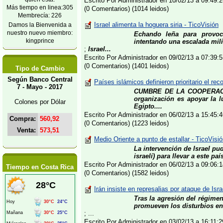
Escrito Por Administrador en 10/02/13 a 09:49
Más tiempo en linea:305
(0 Comentarios) (1014 leidos)
Membrecía: 226
Israel alimenta la hoguera siria - TicoVisión
Damos la Bienvenida a
nuestro nuevo miembro:
Echando leña para provoca
kingprince
intentando una escalada mili
;
Israel...
Escrito Por Administrador en 09/02/13 a 07:39
(0 Comentarios) (1401 leidos)
Tipo de Cambio
Según Banco Central
Países islámicos definieron prioritario el re
7 - Mayo - 2017
CUMBRE DE LA COOPERACIÓN
organización es apoyar la 
Colones por Dólar
Egipto....
Escrito Por Administrador en 06/02/13 a 15:45
Compra:
560,92
(0 Comentarios) (1223 leidos)
Venta:
573,51
Medio Oriente a punto de estallar - TicoVisi
La intervención de Israel pu
israelí) para llevar a este pa
Escrito Por Administrador en 06/02/13 a 09:06
Tiempo en Costa Rica
(0 Comentarios) (1582 leidos)
Irán insiste en represalias por ataque de Isra
Tras la agresión del régimen
promueven los disturbios en 
; ...
Escrito Por Administrador en 03/02/13 a 16:11