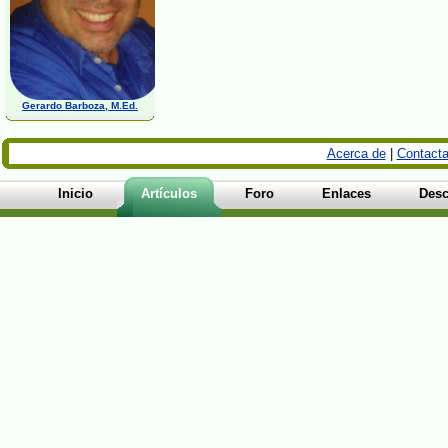
Gerardo Barboza, M.Ed.
Acerca de
|
Contacta
Inicio
Artículos
Foro
Enlaces
Desc