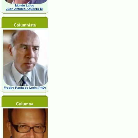
Mundo Laico
Juan Antonio Aguilera M,
Columnista
Freddy Pacheco León (PhD)
Columna