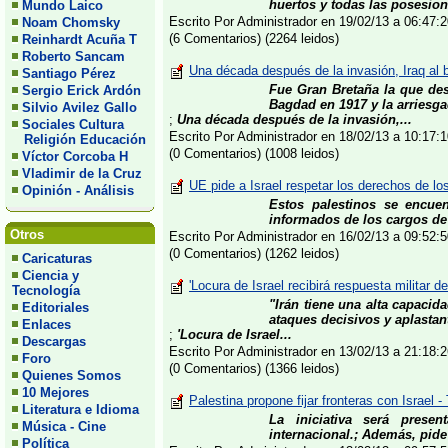
huertos y todas las posesio
Mundo Laico
Escrito Por Administrador en 19/02/13 a 06:47
Noam Chomsky
(6 Comentarios) (2264 leidos)
Reinhardt Acuña T
Roberto Sancam
Una década después de la invasión, Iraq al 
Santiago Pérez
Fue Gran Bretaña la que de
Sergio Erick Ardón
Bagdad en 1917 y la arriesga
Silvio Avilez Gallo
;
Una década después de la invasión,...
Sociales Cultura
Escrito Por Administrador en 18/02/13 a 10:17
Religión Educación
(0 Comentarios) (1008 leidos)
Víctor Corcoba H
Vladimir de la Cruz
UE pide a Israel respetar los derechos de los
Opinión - Análisis
Estos palestinos se encue
informados de los cargos de 
Otros
Escrito Por Administrador en 16/02/13 a 09:52
(0 Comentarios) (1262 leidos)
Caricaturas
Ciencia y
'Locura de Israel recibirá respuesta militar de
Tecnología
"Irán tiene una alta capacid
Editoriales
ataques decisivos y aplastant
Enlaces
;
'Locura de Israel...
Descargas
Escrito Por Administrador en 13/02/13 a 21:18
Foro
(0 Comentarios) (1366 leidos)
Quienes Somos
10 Mejores
Palestina propone fijar fronteras con Israel -
Literatura e Idioma
La iniciativa será pres
Música - Cine
internacional.; Además, pide
Política