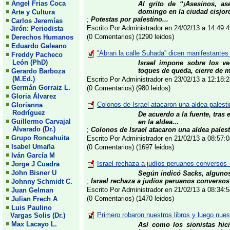
Angel Frias Coca
Al grito de “¡Asesinos, a
domingo en la ciudad cisjor
Arte y Cultura
;
Potestas por palestino...
Carlos Jeremías
Escrito Por Administrador en 24/02/13 a 14:49
Jirón: Periodista
(0 Comentarios) (1290 leidos)
Derechos Humanos
Eduardo Galeano
''Abran la calle Suhada'' dicen manifestantes
Freddy Pacheco
León (PhD)
Israel impone sobre los v
toques de queda, cierre de me
Gerardo Barboza
(M.Ed.)
Escrito Por Administrador en 23/02/13 a 12:18
Germán Gorraiz L.
(0 Comentarios) (980 leidos)
Gloria Álvarez
Colonos de Israel atacaron una aldea palest
Glorianna
Rodríguez
De acuerdo a la fuente, tras 
Guillermo Carvajal
en la aldea...
Alvarado (Dr.)
;
Colonos de Israel atacaron una aldea palest
Grupo Roncahuita
Escrito Por Administrador en 21/02/13 a 08:57
Isabel Umaña
(0 Comentarios) (1697 leidos)
Iván García M
Israel rechaza a judíos peruanos conversos 
Jorge J Cuadra
John Bisner U
Según indicó Sacks, algunos
;
Israel rechaza a judíos peruanos conversos
Johnny Schmidt C.
Escrito Por Administrador en 21/02/13 a 08:34
Juan Gelman
(0 Comentarios) (1470 leidos)
Julian Frech A
Luis Paulino
Primero robaron nuestros libros y luego nuest
Vargas Solis (Dr.)
Max Lacayo L.
Así como los sionistas hici