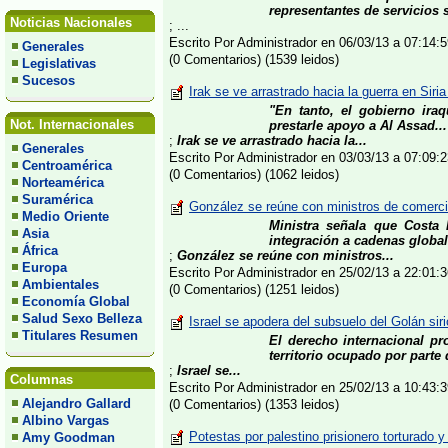
representantes de servicios s
Noticias Nacionales
; ...
Escrito Por Administrador en 06/03/13 a 07:14
Generales
(0 Comentarios) (1539 leidos)
Legislativas
Sucesos
Irak se ve arrastrado hacia la guerra en Siri
"En tanto, el gobierno ira
Not. Internacionales
prestarle apoyo a Al Assad...
;
Irak se ve arrastrado hacia la...
Generales
Escrito Por Administrador en 03/03/13 a 07:09
Centroamérica
(0 Comentarios) (1062 leidos)
Norteamérica
Suramérica
González se reúne con ministros de comerci
Medio Oriente
Ministra señala que Costa 
Asia
integración a cadenas global
África
;
González se reúne con ministros...
Europa
Escrito Por Administrador en 25/02/13 a 22:01
Ambientales
(0 Comentarios) (1251 leidos)
Economía Global
Salud Sexo Belleza
Israel se apodera del subsuelo del Golán sir
Titulares Resumen
El derecho internacional pr
territorio ocupado por parte
;
Israel se...
Columnas
Escrito Por Administrador en 25/02/13 a 10:43
Alejandro Gallard
(0 Comentarios) (1353 leidos)
Albino Vargas
Potestas por palestino prisionero torturado y
Amy Goodman