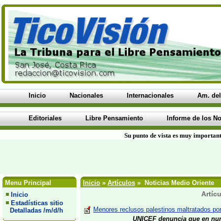
Inicio
Nacionales
Internacionales
Am. del
Editoriales
Libre Pensamiento
Informe de los No
Su punto de vista es muy important
Menu Principal
Inicio
»
Artículos
» Noticias Medio Oriente
Artíc
Inicio
Estadísticas sitio
Menores reclusos palestinos maltratados por 
Detalladas /m/d/h
UNICEF denuncia que en num