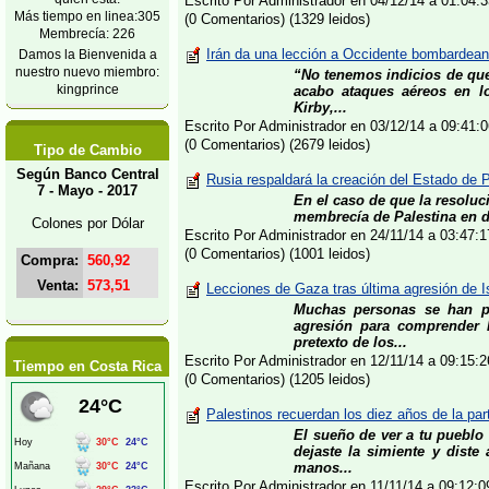
Escrito Por Administrador en 04/12/14 a 01:04
Más tiempo en linea:305
(0 Comentarios) (1329 leidos)
Membrecía: 226
Irán da una lección a Occidente bombardean
Damos la Bienvenida a
nuestro nuevo miembro:
“No tenemos indicios de que
kingprince
acabo ataques aéreos en lo
Kirby,...
Escrito Por Administrador en 03/12/14 a 09:41
(0 Comentarios) (2679 leidos)
Tipo de Cambio
Según Banco Central
Rusia respaldará la creación del Estado de 
7 - Mayo - 2017
En el caso de que la resoluci
membrecía de Palestina en dif
Colones por Dólar
Escrito Por Administrador en 24/11/14 a 03:47
(0 Comentarios) (1001 leidos)
Compra:
560,92
Venta:
573,51
Lecciones de Gaza tras última agresión de Is
Muchas personas se han p
agresión para comprender l
pretexto de los...
Escrito Por Administrador en 12/11/14 a 09:15
Tiempo en Costa Rica
(0 Comentarios) (1205 leidos)
Palestinos recuerdan los diez años de la part
El sueño de ver a tu pueblo 
dejaste la simiente y diste
manos...
Escrito Por Administrador en 11/11/14 a 09:12: