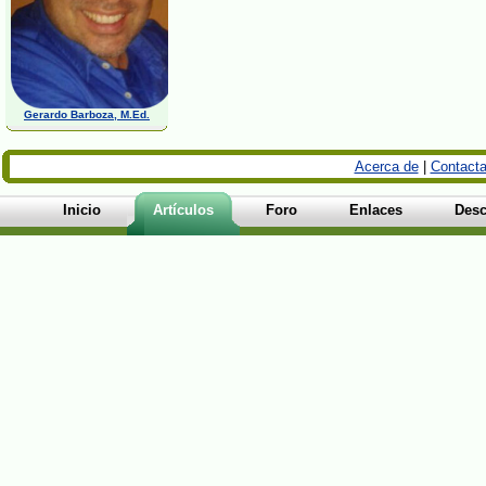
Gerardo Barboza, M.Ed.
Acerca de
|
Contacta
Inicio
Artículos
Foro
Enlaces
Desc