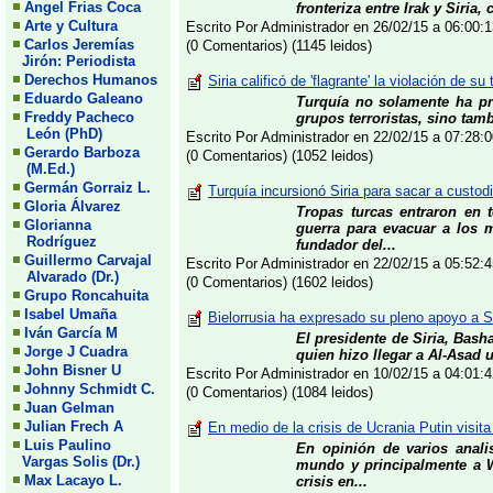
Angel Frias Coca
fronteriza entre Irak y Siria,
Arte y Cultura
Escrito Por Administrador en 26/02/15 a 06:00
Carlos Jeremías
(0 Comentarios) (1145 leidos)
Jirón: Periodista
Derechos Humanos
Siria calificó de 'flagrante' la violación de su
Eduardo Galeano
Turquía no solamente ha pre
Freddy Pacheco
grupos terroristas, sino tam
León (PhD)
Escrito Por Administrador en 22/02/15 a 07:28
Gerardo Barboza
(0 Comentarios) (1052 leidos)
(M.Ed.)
Germán Gorraiz L.
Turquía incursionó Siria para sacar a custo
Gloria Álvarez
Tropas turcas entraron en 
Glorianna
guerra para evacuar a los 
Rodríguez
fundador del...
Guillermo Carvajal
Escrito Por Administrador en 22/02/15 a 05:52
Alvarado (Dr.)
(0 Comentarios) (1602 leidos)
Grupo Roncahuita
Isabel Umaña
Bielorrusia ha expresado su pleno apoyo a Si
Iván García M
El presidente de Siria, Basha
Jorge J Cuadra
quien hizo llegar a Al-Asad 
John Bisner U
Escrito Por Administrador en 10/02/15 a 04:01
Johnny Schmidt C.
(0 Comentarios) (1084 leidos)
Juan Gelman
Julian Frech A
En medio de la crisis de Ucrania Putin visita
Luis Paulino
En opinión de varios analis
Vargas Solis (Dr.)
mundo y principalmente a W
Max Lacayo L.
crisis en...