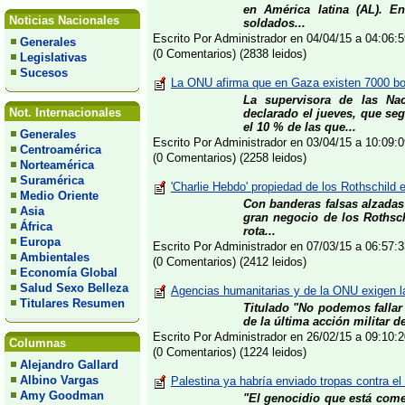
en América latina (AL). E
Noticias Nacionales
soldados...
Escrito Por Administrador en 04/04/15 a 04:06
Generales
(0 Comentarios) (2838 leidos)
Legislativas
Sucesos
La ONU afirma que en Gaza existen 7000 bom
La supervisora de las Na
Not. Internacionales
declarado el jueves, que s
el 10 % de las que...
Generales
Escrito Por Administrador en 03/04/15 a 10:09
Centroamérica
(0 Comentarios) (2258 leidos)
Norteamérica
Suramérica
'Charlie Hebdo' propiedad de los Rothschild e
Medio Oriente
Con banderas falsas alzadas 
Asia
gran negocio de los Rothsch
África
rota...
Europa
Escrito Por Administrador en 07/03/15 a 06:57
Ambientales
(0 Comentarios) (2412 leidos)
Economía Global
Salud Sexo Belleza
Agencias humanitarias y de la ONU exigen l
Titulares Resumen
Titulado "No podemos fallar
de la última acción militar d
Escrito Por Administrador en 26/02/15 a 09:10
Columnas
(0 Comentarios) (1224 leidos)
Alejandro Gallard
Albino Vargas
Palestina ya habría enviado tropas contra el
Amy Goodman
"El genocidio que está comet