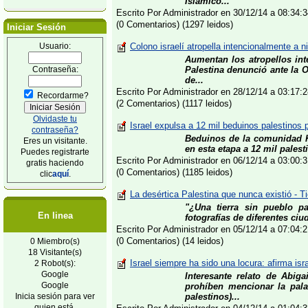
Islámico...
Escrito Por Administrador en 30/12/14 a 08:34
(0 Comentarios) (1297 leidos)
Iniciar Sesión
Usuario:
Colono israelí atropella intencionalmente a n
Aumentan los atropellos int
Contraseña:
Palestina denunció ante la O
de...
Escrito Por Administrador en 28/12/14 a 03:17
Recordarme?
(2 Comentarios) (1117 leidos)
Olvidaste tu
Israel expulsa a 12 mil beduinos palestinos 
contraseña?
Beduinos de la comunidad K
Eres un visitante.
en esta etapa a 12 mil palest
Puedes registrarte
Escrito Por Administrador en 06/12/14 a 03:00
gratis haciendo
(0 Comentarios) (1185 leidos)
clic
aquí
.
La desértica Palestina que nunca existió - T
"¿Una tierra sin pueblo pa
En linea
fotografías de diferentes ciu
Escrito Por Administrador en 05/12/14 a 07:04
(0 Comentarios) (14 leidos)
0 Miembro(s)
18 Visitante(s)
Israel siempre ha sido una locura: afirma isr
2 Robot(s):
Google
Interesante relato de Abig
Google
prohíben mencionar la pala
Inicia sesión para ver
palestinos)...
quien está.