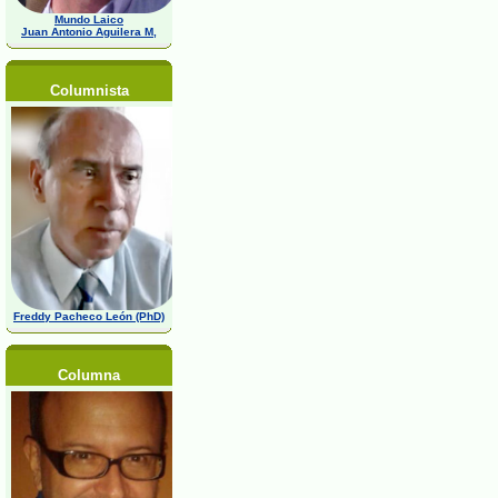
Mundo Laico
Juan Antonio Aguilera M,
Columnista
Freddy Pacheco León (PhD)
Columna