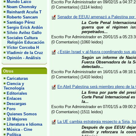
Mundo Laico
Escrito Por Administrador en 09/02/15 a 04:37
Noam Chomsky
(0 Comentarios) (1114 leidos)
Reinhardt Acuña T
Senador de EEUU amenazó a Palestina por ll
Roberto Sancam
Santiago Pérez
La Corte Penal Internaciona
guerra que el régimen isr
Sergio Erick Ardón
perpetrados...
Silvio Avilez Gallo
Escrito Por Administrador en 20/01/15 a 05:23
Sociales Cultura
(0 Comentarios) (1060 leidos)
Religión Educación
Víctor Corcoba H
¿Están Israel y al-Nusra coordinando sus ata
Vladimir de la Cruz
Según un informe de Nacio
Opinión - Análisis
Fuerza Observadora de la S
detectado...
Otros
Escrito Por Administrador en 16/01/15 a 08:18
(0 Comentarios) (1410 leidos)
Caricaturas
Ciencia y
En Abril Palestina será miembro pleno de la 
Tecnología
La firma por parte del pres
Editoriales
Corte Penal Internacional es
Enlaces
la...
Descargas
Escrito Por Administrador en 07/01/15 a 09:00
Foro
(0 Comentarios) (1511 leidos)
Quienes Somos
10 Mejores
La UE cambia estrategia respecto a Siria, Ir
Literatura e Idioma
Después de que EEUU dejara 
Música - Cine
dimitir y reforzara la coo
Política