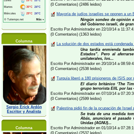
(0 Comentarios) (2486 leidos)
Mayoría de judíos israelíes se oponen a un 
Ningún sondeo de opinión es 
del Gobierno israelí, de gran 
Escrito Por Administrador en 22/10/14 a 11:37
(0 Comentarios) (1363 leidos)
Columna
La solución de dos estados está condenada a
Una tardía enmienda tambi
Estados”. Pero al aferrar
unilaterales, los...
Escrito Por Administrador en 20/10/14 a 08:59
(0 Comentarios) (2538 leidos)
Turquía liberó a 180 prisioneros de ISIS por
El diario británico ‘The Ti
grupo terrorista EIIL por las
Escrito Por Administrador en 07/10/14 a 07:20
(0 Comentarios) (2599 leidos)
Sergio Erick Ardón
Palestina pidió fin de la ocupación de Israe
Escritor y Analista
Se trata de una medida to
Abás, anunciara el pasado 
Unidas (AGNU)...
Columna
Escrito Por Administrador en 01/10/14 a 07:28
(0 Comentarios) (2537 leidos)