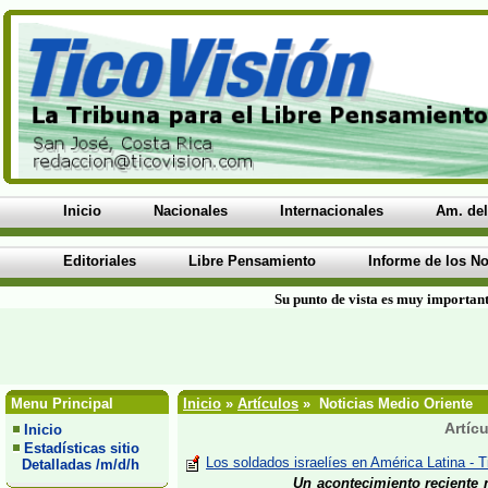
Inicio
Nacionales
Internacionales
Am. del
Editoriales
Libre Pensamiento
Informe de los No
Su punto de vista es muy important
Menu Principal
Inicio
»
Artículos
» Noticias Medio Oriente
Artíc
Inicio
Estadísticas sitio
Los soldados israelíes en América Latina - T
Detalladas /m/d/h
Un acontecimiento reciente 