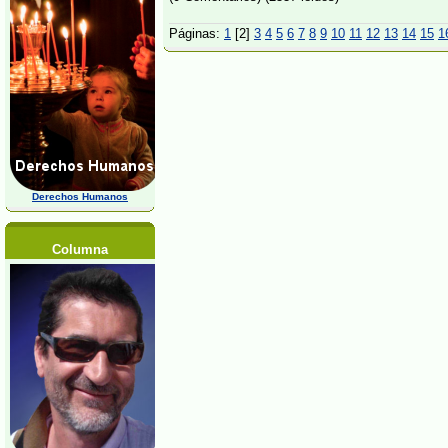
Páginas:
1
[2]
3
4
5
6
7
8
9
10
11
12
13
14
15
1
Derechos Humanos
Columna