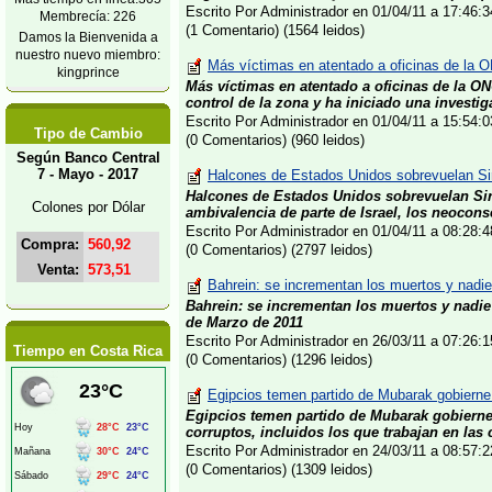
Escrito Por Administrador en 01/04/11 a 17:46
Membrecía: 226
(1 Comentario) (1564 leidos)
Damos la Bienvenida a
nuestro nuevo miembro:
Más víctimas en atentado a oficinas de la O
kingprince
Más víctimas en atentado a oficinas de la O
control de la zona y ha iniciado una investig
Escrito Por Administrador en 01/04/11 a 15:54
Tipo de Cambio
(0 Comentarios) (960 leidos)
Según Banco Central
7 - Mayo - 2017
Halcones de Estados Unidos sobrevuelan Sir
Halcones de Estados Unidos sobrevuelan Sir
Colones por Dólar
ambivalencia de parte de Israel, los neocons
Escrito Por Administrador en 01/04/11 a 08:28
Compra:
560,92
(0 Comentarios) (2797 leidos)
Venta:
573,51
Bahrein: se incrementan los muertos y nadie
Bahrein: se incrementan los muertos y nadie
de Marzo de 2011
Escrito Por Administrador en 26/03/11 a 07:26
Tiempo en Costa Rica
(0 Comentarios) (1296 leidos)
Egipcios temen partido de Mubarak gobierne
Egipcios temen partido de Mubarak gobiern
corruptos, incluidos los que trabajan en las 
Escrito Por Administrador en 24/03/11 a 08:57
(0 Comentarios) (1309 leidos)