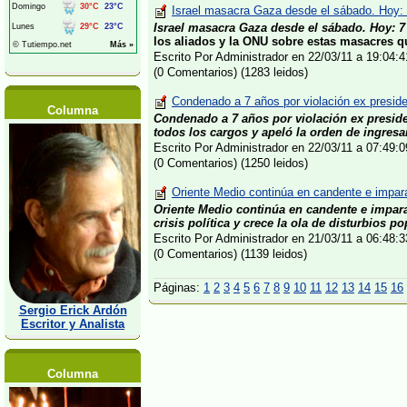
Israel masacra Gaza desde el sábado. Hoy: 
Israel masacra Gaza desde el sábado. Hoy: 7
los aliados y la ONU sobre estas masacres qu
Escrito Por Administrador en 22/03/11 a 19:04
(0 Comentarios) (1283 leidos)
Condenado a 7 años por violación ex presiden
Columna
Condenado a 7 años por violación ex preside
todos los cargos y apeló la orden de ingresar
Escrito Por Administrador en 22/03/11 a 07:49
(0 Comentarios) (1250 leidos)
Oriente Medio continúa en candente e imparab
Oriente Medio continúa en candente e impara
crisis política y crece la ola de disturbios po
Escrito Por Administrador en 21/03/11 a 06:48
(0 Comentarios) (1139 leidos)
Páginas:
1
2
3
4
5
6
7
8
9
10
11
12
13
14
15
16
Sergio Erick Ardón
Escritor y Analista
Columna