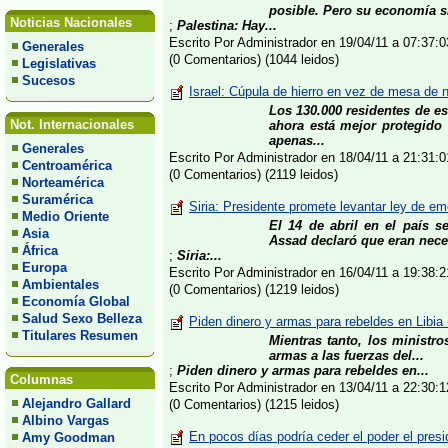
posible. Pero su economía s
Noticias Nacionales
;
Palestina: Hay...
Escrito Por Administrador en 19/04/11 a 07:37
Generales
(0 Comentarios) (1044 leidos)
Legislativas
Sucesos
Israel: Cúpula de hierro en vez de mesa de 
Los 130.000 residentes de es
Not. Internacionales
ahora está mejor protegido 
apenas...
Generales
Escrito Por Administrador en 18/04/11 a 21:31
Centroamérica
(0 Comentarios) (2119 leidos)
Norteamérica
Suramérica
Siria: Presidente promete levantar ley de e
Medio Oriente
El 14 de abril en el país 
Asia
Assad declaró que eran neces
África
;
Siria:...
Europa
Escrito Por Administrador en 16/04/11 a 19:38
Ambientales
(0 Comentarios) (1219 leidos)
Economía Global
Salud Sexo Belleza
Piden dinero y armas para rebeldes en Libia 
Titulares Resumen
Mientras tanto, los ministr
armas a las fuerzas del...
;
Piden dinero y armas para rebeldes en...
Columnas
Escrito Por Administrador en 13/04/11 a 22:30
Alejandro Gallard
(0 Comentarios) (1215 leidos)
Albino Vargas
En pocos días podría ceder el poder el pres
Amy Goodman