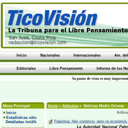
Inicio
Nacionales
Internacionales
Am. del
Editoriales
Libre Pensamiento
Informe de los No
Su punto de vista es muy important
Menu Principal
Inicio
»
Artículos
» Noticias Medio Oriente
Artíc
Inicio
Estadísticas sitio
Palestina: Hay comercio, pero no economía 
Detalladas /m/d/h
La Autoridad Nacional Pale