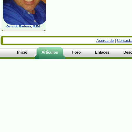
Gerardo Barboza, M.Ed.
Acerca de
|
Contacta
Inicio
Artículos
Foro
Enlaces
Desc