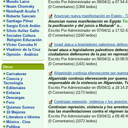
Mundo Laico
Escrito Por Administrador en 09/04/11 a 07:54
Noam Chomsky
(0 Comentarios) (1304 leidos)
Reinhardt Acuña T
Anuncian nueva manifestación en Egipto - T
Roberto Sancam
Santiago Pérez
Anuncian nueva manifestación en Egipto
Ti
la purificación y del juicio a Mubarak" o...
Sergio Erick Ardón
Escrito Por Administrador en 07/04/11 a 17:52
Silvio Avilez Gallo
(0 Comentarios) (1160 leidos)
Sociales Cultura
Religión Educación
Israel ataca a legisladores palestinos defens
Víctor Corcoba H
Vladimir de la Cruz
Israel ataca a legisladores palestinos defens
ciudadanos defensores de la paz en represalia
Opinión - Análisis
Escrito Por Administrador en 06/04/11 a 10:08
(0 Comentarios) (1431 leidos)
Otros
Afganistán continúa efervescente por quema
Caricaturas
Afganistán continúa efervescente por quema
Ciencia y
responsable de la violencia en Afganistán, Te
Tecnología
Escrito Por Administrador en 05/04/11 a 18:14
Editoriales
(0 Comentarios) (1173 leidos)
Enlaces
Descargas
Continúan represión, violencia y los arrestos
Foro
Continúan represión, violencia y los arrestos
Quienes Somos
tras las manifestaciones contra el régimen la
10 Mejores
Escrito Por Administrador en 03/04/11 a 09:48
Literatura e Idioma
(0 Comentarios) (1072 leidos)
Música - Cine
Política