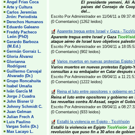
Angel Frias Coca
El presidente yemení, Alí A
países del Consejo de Coop
Arte y Cultura
del...
Carlos Jeremías
Escrito Por Administrador en 11/04/11 a 09:37:
Jirón: Periodista
(0 Comentarios) (1262 leidos)
Derechos Humanos
Eduardo Galeano
Aparente tregua entre Israel y Gaza - TicoVi
Freddy Pacheco
León (PhD)
Aparente tregua entre Israel y Gaza
TicoVisi
ataque aéreo de Israel tuvo objetivos palestin
Gerardo Barboza
(M.Ed.)
Escrito Por Administrador en 10/04/11 a 18:05
Germán Gorraiz L.
(0 Comentarios) (902 leidos)
Gloria Álvarez
Varios muertos en nuevas protestas Egipto-
Glorianna
Rodríguez
Varios muertos en nuevas protestas Egipto
Guillermo Carvajal
consultas a su embajador en Catar después d
Alvarado (Dr.)
Escrito Por Administrador en 09/04/11 a 11:21:
Grupo Roncahuita
(0 Comentarios) (1222 leidos)
Isabel Umaña
Iván García M
Reina el luto entre opositores y gobierno en S
Jorge J Cuadra
Reina el luto entre opositores y gobierno en 
John Bisner U
las revueltas contra Al-Assad, según el Gobie
Johnny Schmidt C.
Escrito Por Administrador en 09/04/11 a 08:27
Juan Gelman
(0 Comentarios) (933 leidos)
Julian Frech A
Estalló la violencia en Egipto - TicoVisión
Luis Paulino
Vargas Solis (Dr.)
Estalló la violencia en Egipto
TicoVisión
;
La
Max Lacayo L.
revolución que puso fin a 30 años de gobiern