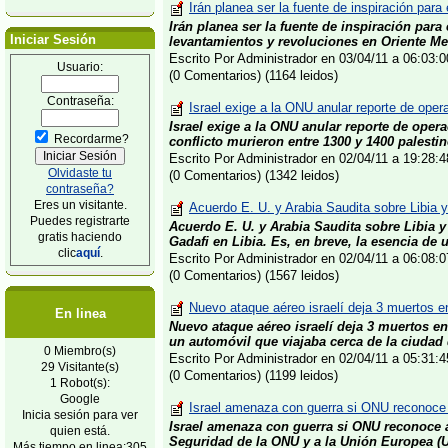
Irán planea ser la fuente de inspiración para
Irán planea ser la fuente de inspiración par
Iniciar Sesión
levantamientos y revoluciones en Oriente Med
Escrito Por Administrador en 03/04/11 a 06:03
Usuario:
(0 Comentarios) (1164 leidos)
Contraseña:
Israel exige a la ONU anular reporte de opera
Israel exige a la ONU anular reporte de oper
Recordarme?
conflicto murieron entre 1300 y 1400 palestin
Escrito Por Administrador en 02/04/11 a 19:28
Olvidaste tu
(0 Comentarios) (1342 leidos)
contraseña?
Eres un visitante.
Acuerdo E. U. y Arabia Saudita sobre Libia y
Puedes registrarte
Acuerdo E. U. y Arabia Saudita sobre Libia y
gratis haciendo
Gadafi en Libia. Es, en breve, la esencia de u
clic
aquí
.
Escrito Por Administrador en 02/04/11 a 06:08
(0 Comentarios) (1567 leidos)
Nuevo ataque aéreo israelí deja 3 muertos e
En linea
Nuevo ataque aéreo israelí deja 3 muertos e
un automóvil que viajaba cerca de la ciudad 
0 Miembro(s)
Escrito Por Administrador en 02/04/11 a 05:31
29 Visitante(s)
(0 Comentarios) (1199 leidos)
1 Robot(s):
Google
Israel amenaza con guerra si ONU reconoce 
Inicia sesión para ver
Israel amenaza con guerra si ONU reconoce 
quien está.
Seguridad de la ONU y a la Unión Europea (U
Más tiempo en linea:305