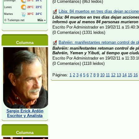
(0 Comentarios) (863 leidos)
Libia: 84 muertos en tres días dejan accione
Libia: 84 muertos en tres días dejan accione
informó que al menos 84 personas murieron en
Escrito Por Administrador en 19/02/11 a 15:40
(0 Comentarios) (1331 leidos)
Bahréin: manifestantes retoman control de p
Columna
Bahréin: manifestantes retoman control de p
Bahréin, Yemen y Yibuti, al tiempo que ciuda
Escrito Por Administrador en 19/02/11 a 11:33:
(0 Comentarios) (1118 leidos)
Páginas:
1
2
3
4
5
6
7
8
9
10
11
12
13
14
15
16
Sergio Erick Ardón
Escritor y Analista
Columna