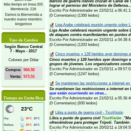
Barcos de guerra iraníes cruzan el Canal de
Más tiempo en linea:305
lograr el permiso del Ministerio de Defensa..
Membrecía: 226
Escrito Por Administrador en 22/02/11 a 06:41
Damos la Bienvenida a
(0 Comentarios) (1300 leidos)
nuestro nuevo miembro:
kingprince
Liga Arabe celebrará reunión urgente sobre Li
Liga Arabe celebrará reunión urgente sobre 
de ataques contra manifestantes en puntos de
Escrito Por Administrador en 22/02/11 a 04:38
Tipo de Cambio
(0 Comentarios) (1203 leidos)
Según Banco Central
7 - Mayo - 2017
Cinco muertos y 128 heridos ayer domingo e
Cinco muertos y 128 heridos ayer domingo 
Colones por Dólar
grupos de jóvenes. Los organizadores conde
Escrito Por Administrador en 21/02/11 a 09:57
Compra:
560,92
(0 Comentarios) (1247 leidos)
Venta:
573,51
Se mantienen las restricciones a internet en
Se mantienen las restricciones a internet en
que están ocurriendo en otras...
Tiempo en Costa Rica
Escrito Por Administrador en 21/02/11 a 05:36
(0 Comentarios) (930 leidos)
Libia a punto de guerra civil - TicoVisión
Libia a punto de guerra civil
TicoVisión
;
"Mu
ofreciéndose para proteger Trípoli. También es
Escrito Por Administrador en 20/02/11 a 19:04