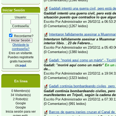
(0 Comentarios) (1396 leidos)
Gaddafi intentó una guerra civil, pero está 
Iniciar Sesión
Gaddafi intentó una guerra civil, pero está
situación puesto que contradice lo que alguno
Usuario:
Escrito Por Administrador en 26/02/11 a 06:53
(0 Comentarios) (1267 leidos)
Contraseña:
Intentaron fallidamente asesinar a Muammar 
Recordarme?
Intentaron fallidamente asesinar a Muammar
interior libio.
;
23 de Febrero...
Olvidaste tu
Escrito Por Administrador en 23/02/11 a 05:40
contraseña?
(0 Comentarios) (1380 leidos)
Eres un visitante.
Puedes registrarte
Gadafi: ''moriré aquí como un mártir'' - TicoV
gratis haciendo
Gadafi: ''moriré aquí como un mártir''
En un l
clic
aquí
.
de...
Escrito Por Administrador en 22/02/11 a 19:04
(0 Comentarios) (1323 leidos)
En linea
Gadafi continúa bombardeando civiles, pero s
0 Miembro(s)
Gadafi continúa bombardeando civiles, pero 
manifestantes en Trípoli, según la cadena de.
34 Visitante(s)
2 Robot(s):
Escrito Por Administrador en 22/02/11 a 07:30:
Google
(0 Comentarios) (991 leidos)
Google
Inicia sesión para ver
Barcos de guerra iraníes cruzan el Canal de
quien está.