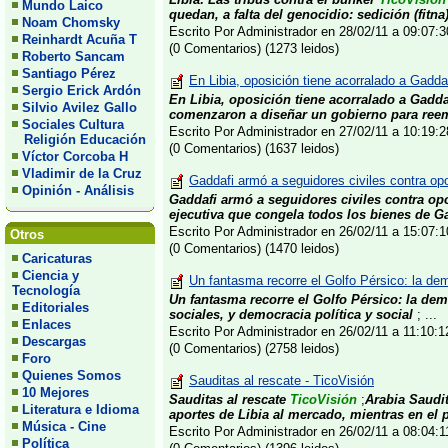
Mundo Laico
quedan, a falta del genocidio: sedición (fitna)
Noam Chomsky
Escrito Por Administrador en 28/02/11 a 09:07
Reinhardt Acuña T
(0 Comentarios) (1273 leidos)
Roberto Sancam
Santiago Pérez
En Libia, oposición tiene acorralado a Gaddaf
Sergio Erick Ardón
En Libia, oposición tiene acorralado a Gadd
Silvio Avilez Gallo
comenzaron a diseñar un gobierno para reemp
Sociales Cultura
Escrito Por Administrador en 27/02/11 a 10:19
Religión Educación
(0 Comentarios) (1637 leidos)
Víctor Corcoba H
Vladimir de la Cruz
Gaddafi armó a seguidores civiles contra opo
Opinión - Análisis
Gaddafi armó a seguidores civiles contra op
ejecutiva que congela todos los bienes de Gad
Escrito Por Administrador en 26/02/11 a 15:07
Otros
(0 Comentarios) (1470 leidos)
Caricaturas
Ciencia y
Un fantasma recorre el Golfo Pérsico: la de
Tecnología
Un fantasma recorre el Golfo Pérsico: la de
Editoriales
sociales, y democracia política y social
; ...
Enlaces
Escrito Por Administrador en 26/02/11 a 11:10:
Descargas
(0 Comentarios) (2758 leidos)
Foro
Quienes Somos
Sauditas al rescate - TicoVisión
10 Mejores
Sauditas al rescate
TicoVisión
;
Arabia Saudi
Literatura e Idioma
aportes de Libia al mercado, mientras en el p
Música - Cine
Escrito Por Administrador en 26/02/11 a 08:04:
Política