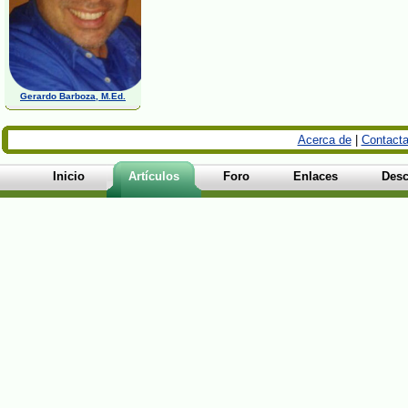
Gerardo Barboza, M.Ed.
Acerca de
|
Contacta
Inicio
Artículos
Foro
Enlaces
Desc