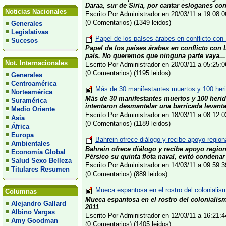
Daraa, sur de Siria, por cantar esloganes cont
Noticias Nacionales
Escrito Por Administrador en 20/03/11 a 19:08
(0 Comentarios) (1349 leidos)
Generales
Legislativas
Papel de los países árabes en conflicto con 
Sucesos
Papel de los países árabes en conflicto con 
país. No queremos que ninguna parte vaya...
Not. Internacionales
Escrito Por Administrador en 20/03/11 a 05:25
(0 Comentarios) (1195 leidos)
Generales
Centroamérica
Más de 30 manifestantes muertos y 100 her
Norteamérica
Más de 30 manifestantes muertos y 100 her
Suramérica
intentaron desmantelar una barricada levantad
Medio Oriente
Escrito Por Administrador en 18/03/11 a 08:12
Asia
(0 Comentarios) (1189 leidos)
África
Europa
Bahrein ofrece diálogo y recibe apoyo region
Ambientales
Bahrein ofrece diálogo y recibe apoyo region
Economía Global
Pérsico su quinta flota naval, evitó condenar 
Salud Sexo Belleza
Escrito Por Administrador en 14/03/11 a 09:59
Titulares Resumen
(0 Comentarios) (889 leidos)
Mueca espantosa en el rostro del colonialism
Columnas
Mueca espantosa en el rostro del colonialis
Alejandro Gallard
2011
Albino Vargas
Escrito Por Administrador en 12/03/11 a 16:21
Amy Goodman
(0 Comentarios) (1405 leidos)