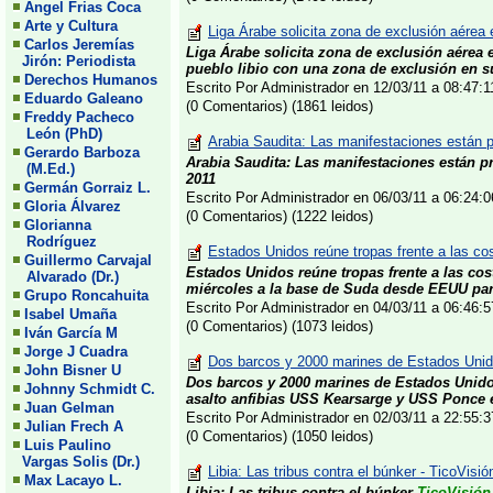
Angel Frias Coca
Arte y Cultura
Liga Árabe solicita zona de exclusión aérea e
Carlos Jeremías
Liga Árabe solicita zona de exclusión aérea 
Jirón: Periodista
pueblo libio con una zona de exclusión en su
Derechos Humanos
Escrito Por Administrador en 12/03/11 a 08:47:
Eduardo Galeano
(0 Comentarios) (1861 leidos)
Freddy Pacheco
León (PhD)
Arabia Saudita: Las manifestaciones están p
Gerardo Barboza
Arabia Saudita: Las manifestaciones están p
(M.Ed.)
2011
Germán Gorraiz L.
Escrito Por Administrador en 06/03/11 a 06:24
Gloria Álvarez
(0 Comentarios) (1222 leidos)
Glorianna
Rodríguez
Estados Unidos reúne tropas frente a las cos
Guillermo Carvajal
Estados Unidos reúne tropas frente a las cost
Alvarado (Dr.)
miércoles a la base de Suda desde EEUU para
Grupo Roncahuita
Escrito Por Administrador en 04/03/11 a 06:46
Isabel Umaña
(0 Comentarios) (1073 leidos)
Iván García M
Jorge J Cuadra
Dos barcos y 2000 marines de Estados Unido
John Bisner U
Dos barcos y 2000 marines de Estados Unido
Johnny Schmidt C.
asalto anfibias USS Kearsarge y USS Ponce e
Juan Gelman
Escrito Por Administrador en 02/03/11 a 22:55
Julian Frech A
(0 Comentarios) (1050 leidos)
Luis Paulino
Vargas Solis (Dr.)
Libia: Las tribus contra el búnker - TicoVisió
Max Lacayo L.
Libia: Las tribus contra el búnker
TicoVisión