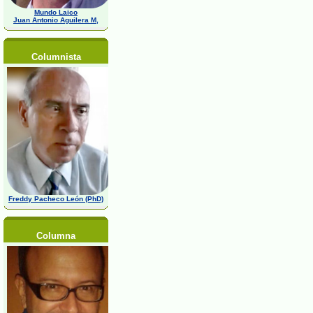
Mundo Laico
Juan Antonio Aguilera M,
Columnista
Freddy Pacheco León (PhD)
Columna