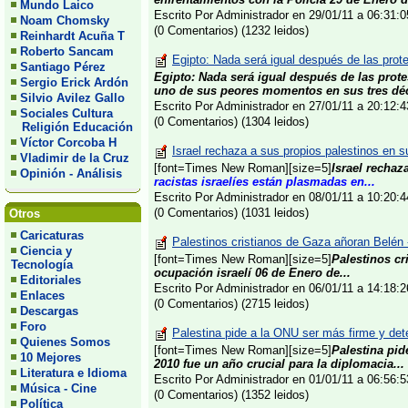
Mundo Laico
Escrito Por Administrador en 29/01/11 a 06:31
Noam Chomsky
(0 Comentarios) (1232 leidos)
Reinhardt Acuña T
Roberto Sancam
Egipto: Nada será igual después de las prot
Santiago Pérez
Egipto: Nada será igual después de las prot
Sergio Erick Ardón
uno de sus peores momentos en sus tres déc
Silvio Avilez Gallo
Escrito Por Administrador en 27/01/11 a 20:12
Sociales Cultura
(0 Comentarios) (1304 leidos)
Religión Educación
Víctor Corcoba H
Israel rechaza a sus propios palestinos en su 
Vladimir de la Cruz
[font=Times New Roman][size=5]
Israel rechaz
Opinión - Análisis
racistas israelíes están plasmadas en...
Escrito Por Administrador en 08/01/11 a 10:20
(0 Comentarios) (1031 leidos)
Otros
Caricaturas
Palestinos cristianos de Gaza añoran Belén 
Ciencia y
[font=Times New Roman][size=5]
Palestinos cr
Tecnología
ocupación israelí
06 de Enero de...
Editoriales
Escrito Por Administrador en 06/01/11 a 14:18
Enlaces
(0 Comentarios) (2715 leidos)
Descargas
Foro
Palestina pide a la ONU ser más firme y det
Quienes Somos
[font=Times New Roman][size=5]
Palestina pid
10 Mejores
2010 fue un año crucial para la diplomacia...
Literatura e Idioma
Escrito Por Administrador en 01/01/11 a 06:56
Música - Cine
(0 Comentarios) (1352 leidos)
Política