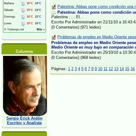
Palestina: Abbas pone como condición una m
;;;;
Palestina: Abbas pone como condición un
Palestina
; ; ; El...
Escrito Por Administrador en 21/11/10 a 16:43
(0 Comentarios) (971 leidos)
Problemas de empleo en Medio Oriente pese a
Problemas de empleo en Medio Oriente pese a
Medio Oriente es muy bajo en comparación co
Columna
Escrito Por Administrador en 25/10/10 a 10:30
(0 Comentarios) (968 leidos)
Páginas:
1
2
3
4
5
6
7
8
9
10
11
12
13
14
15
16
Sergio Erick Ardón
Escritor y Analista