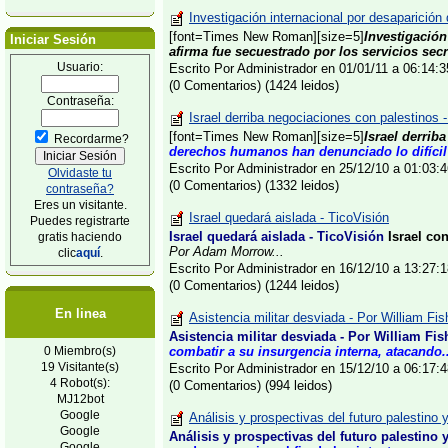
Investigación internacional por desaparición 
[font=Times New Roman][size=5]
Investigación
Iniciar Sesión
afirma fue secuestrado por los servicios secr
Usuario:
Escrito Por Administrador en 01/01/11 a 06:14
(0 Comentarios) (1424 leidos)
Contraseña:
Israel derriba negociaciones con palestinos 
[font=Times New Roman][size=5]
Israel derrib
Recordarme?
derechos humanos han denunciado lo difícil 
Escrito Por Administrador en 25/12/10 a 01:03
Olvidaste tu
(0 Comentarios) (1332 leidos)
contraseña?
Eres un visitante.
Israel quedará aislada - TicoVisión
Puedes registrarte
Israel quedará aislada - TicoVisión
Israel co
gratis haciendo
Por Adam Morrow...
clic
aquí
.
Escrito Por Administrador en 16/12/10 a 13:27
(0 Comentarios) (1244 leidos)
En linea
Asistencia militar desviada - Por William Fis
Asistencia militar desviada - Por William Fis
0 Miembro(s)
combatir a su insurgencia interna, atacando..
19 Visitante(s)
Escrito Por Administrador en 15/12/10 a 06:17
4 Robot(s):
(0 Comentarios) (994 leidos)
MJ12bot
Google
Análisis y prospectivas del futuro palestino 
Google
Análisis y prospectivas del futuro palestino 
Google