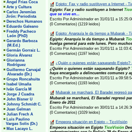
Angel Frias Coca
Egipto: Fax y radio sustituyen a Internet - T
Arte y Cultura
Egipto: Fax y radio sustituyen a Internet
Tico
Carlos Jeremías
que se vive en...
Jirón: Periodista
Escrito Por Administrador en 31/01/11 a 15:25
Derechos Humanos
(0 Comentarios) (1219 leidos)
Eduardo Galeano
Freddy Pacheco
Egipto: Anarquía le da tiempo a Mubarak - T
León (PhD)
Egipto: Anarquía le da tiempo a Mubarak
Tic
Gerardo Barboza
huelga general para este lunes. Pero mucho
(M.Ed.)
Escrito Por Administrador en 31/01/11 a 11:03:
Germán Gorraiz L.
(0 Comentarios) (1197 leidos)
Gloria Álvarez
Glorianna
¿Quién o quienes están saqueando Egipto? -
Rodríguez
¿Quién o quienes están saqueando Egipto?
Guillermo Carvajal
haya encargado a delincuentes comunes y age
Alvarado (Dr.)
Escrito Por Administrador en 31/01/11 a 09:58
Grupo Roncahuita
(0 Comentarios) (1193 leidos)
Isabel Umaña
Iván García M
Mubarak se marchará, El Baradei regresó para
Jorge J Cuadra
Mubarak se marchará, El Baradei regresó par
John Bisner U
Enero de 2011
Johnny Schmidt C.
Escrito Por Administrador en 30/01/11 a 14:26
Juan Gelman
(0 Comentarios) (1029 leidos)
Julian Frech A
Luis Paulino
Empeora situación en Egipto – TicoVisión
Vargas Solis (Dr.)
Empeora situación en Egipto
TicoVisión
Des
Max Lacayo L.
enfrentamientos con la Policía
29 de Enero d