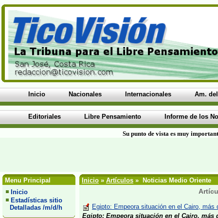
Inicio
Nacionales
Internacionales
Am. del
Editoriales
Libre Pensamiento
Informe de los No
Su punto de vista es muy important
Menu Principal
Inicio
»
Artículos
» Noticias Medio Oriente
Artíc
Inicio
Estadísticas sitio
Egipto: Empeora situación en el Cairo, más 
Detalladas /m/d/h
Egipto: Empeora situación en el Cairo, más 