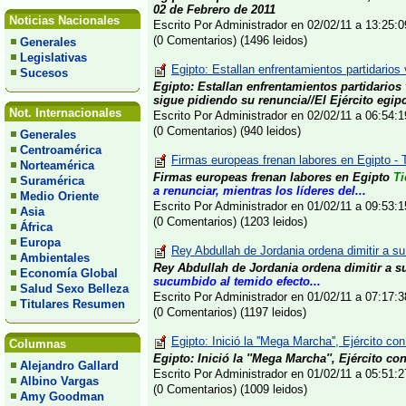
02 de Febrero de 2011
Noticias Nacionales
Escrito Por Administrador en 02/02/11 a 13:25
(0 Comentarios) (1496 leidos)
Generales
Legislativas
Egipto: Estallan enfrentamientos partidarios 
Sucesos
Egipto: Estallan enfrentamientos partidarios 
sigue pidiendo su renuncia//El Ejército egipc
Not. Internacionales
Escrito Por Administrador en 02/02/11 a 06:54
(0 Comentarios) (940 leidos)
Generales
Centroamérica
Firmas europeas frenan labores en Egipto - 
Norteamérica
Firmas europeas frenan labores en Egipto
Ti
Suramérica
a renunciar, mientras los líderes del...
Medio Oriente
Escrito Por Administrador en 01/02/11 a 09:53
Asia
(0 Comentarios) (1203 leidos)
África
Europa
Rey Abdullah de Jordania ordena dimitir a su
Ambientales
Rey Abdullah de Jordania ordena dimitir a s
Economía Global
sucumbido al temido efecto...
Salud Sexo Belleza
Escrito Por Administrador en 01/02/11 a 07:17
Titulares Resumen
(0 Comentarios) (1197 leidos)
Egipto: Inició la ''Mega Marcha'', Ejército co
Columnas
Egipto: Inició la ''Mega Marcha'', Ejército co
Alejandro Gallard
Escrito Por Administrador en 01/02/11 a 05:51
Albino Vargas
(0 Comentarios) (1009 leidos)
Amy Goodman