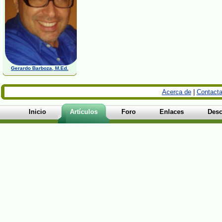
Gerardo Barboza, M.Ed.
Acerca de
|
Contacta
Inicio
Artículos
Foro
Enlaces
Desc