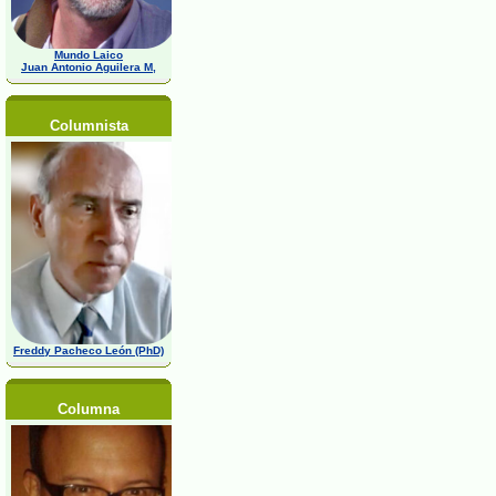
Mundo Laico
Juan Antonio Aguilera M,
Columnista
Freddy Pacheco León (PhD)
Columna