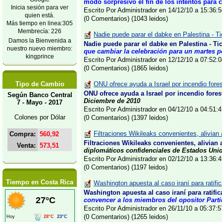
modo sorpresivo el fin de los intentos para 
Inicia sesión para ver
Escrito Por Administrador en 14/12/10 a 15:36
quien está.
(0 Comentarios) (1043 leidos)
Más tiempo en linea:305
Membrecía: 226
Nadie puede parar el dabke en Palestina - T
Damos la Bienvenida a
Nadie puede parar el dabke en Palestina - Ti
nuestro nuevo miembro:
que cambiar la celebración para un martes po
kingprince
Escrito Por Administrador en 12/12/10 a 07:52
(0 Comentarios) (1865 leidos)
Tipo de Cambio
ONU ofrece ayuda a Israel por incendio fores
ONU ofrece ayuda a Israel por incendio forest
Según Banco Central
Diciembre de 2010
7 - Mayo - 2017
Escrito Por Administrador en 04/12/10 a 04:51
Colones por Dólar
(0 Comentarios) (1397 leidos)
Filtraciones Wikileaks convenientes, alivian 
Compra:
560,92
Filtraciones Wikileaks convenientes, alivian a
Venta:
573,51
diplomáticos confidenciales de Estados Unido
Escrito Por Administrador en 02/12/10 a 13:36
(0 Comentarios) (1197 leidos)
Tiempo en Costa Rica
Washington apuesta al caso iraní para ratific
Washington apuesta al caso iraní para ratific
convencer a los miembros del opositor Parti
Escrito Por Administrador en 26/11/10 a 05:37
(0 Comentarios) (1265 leidos)