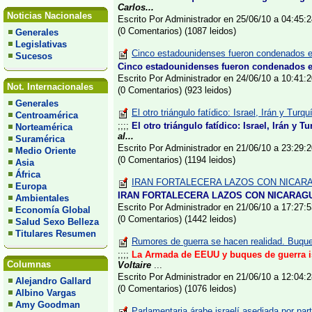
Carlos...
Noticias Nacionales
Escrito Por Administrador en 25/06/10 a 04:45
(0 Comentarios) (1087 leidos)
Generales
Legislativas
Cinco estadounidenses fueron condenados e
Sucesos
Cinco estadounidenses fueron condenados en
Escrito Por Administrador en 24/06/10 a 10:41
Not. Internacionales
(0 Comentarios) (923 leidos)
Generales
El otro triángulo fatídico: Israel, Irán y Turq
Centroamérica
;;;;
El otro triángulo fatídico: Israel, Irán y T
Norteamérica
al...
Suramérica
Escrito Por Administrador en 21/06/10 a 23:29
Medio Oriente
(0 Comentarios) (1194 leidos)
Asia
África
IRAN FORTALECERA LAZOS CON NICARAGU
Europa
IRAN FORTALECERA LAZOS CON NICARAGUA
Ambientales
Escrito Por Administrador en 21/06/10 a 17:27
Economía Global
(0 Comentarios) (1442 leidos)
Salud Sexo Belleza
Titulares Resumen
Rumores de guerra se hacen realidad. Buques
;;;;
La Armada de EEUU y buques de guerra isr
Columnas
Voltaire
...
Escrito Por Administrador en 21/06/10 a 12:04
Alejandro Gallard
(0 Comentarios) (1076 leidos)
Albino Vargas
Amy Goodman
Parlamentaria árabe israelí asediada por parti