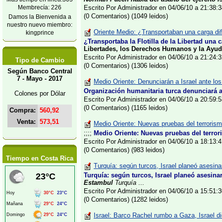
Membrecía: 226
Escrito Por Administrador en 04/06/10 a 21:38
(0 Comentarios) (1049 leidos)
Damos la Bienvenida a
nuestro nuevo miembro:
Oriente Medio: ¿Transportaban una carga dif
kingprince
¿Transportaba la Flotilla de la Libertad una 
Libertades, los Derechos Humanos y la Ayud
Escrito Por Administrador en 04/06/10 a 21:24
Tipo de Cambio
(0 Comentarios) (1306 leidos)
Según Banco Central
7 - Mayo - 2017
Medio Oriente: Denunciarán a Israel ante los 
Organización humanitaria turca denunciará a 
Colones por Dólar
Escrito Por Administrador en 04/06/10 a 20:59
(0 Comentarios) (1165 leidos)
Compra:
560,92
Venta:
573,51
Medio Oriente: Nuevas pruebas del terrorismo
;;;;
Medio Oriente: Nuevas pruebas del terror
Escrito Por Administrador en 04/06/10 a 18:13
(0 Comentarios) (983 leidos)
Tiempo en Costa Rica
Turquía: según turcos, Israel planeó asesinar 
Turquía: según turcos, Israel planeó asesinar 
Estambul
Turquía
...
Escrito Por Administrador en 04/06/10 a 15:51
(0 Comentarios) (1282 leidos)
Israel: Barco Rachel rumbo a Gaza, Israel di