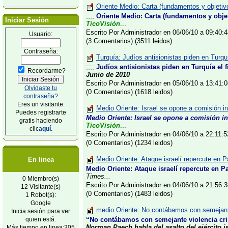
Oriente Medio: Carta (fundamentos y objetivo
;;;;
Oriente Medio: Carta (fundamentos y objet
Iniciar Sesión
TicoVisión
...
Escrito Por Administrador en 06/06/10 a 09:40
Usuario:
(3 Comentarios) (3511 leidos)
Contraseña:
Turquía: Judíos antisionistas piden en Turquí
;;;;
Judíos antisionistas piden en Turquía el 
Recordarme?
Junio de 2010
Escrito Por Administrador en 05/06/10 a 13:41
Olvidaste tu
(0 Comentarios) (1618 leidos)
contraseña?
Eres un visitante.
Medio Oriente: Israel se opone a comisión in
Puedes registrarte
Medio Oriente: Israel se opone a comisión in
gratis haciendo
TicoVisión
...
clic
aquí
.
Escrito Por Administrador en 04/06/10 a 22:11
(0 Comentarios) (1234 leidos)
Medio Oriente: Ataque israelí repercute en P
En linea
Medio Oriente: Ataque israelí repercute en P
Times...
0 Miembro(s)
Escrito Por Administrador en 04/06/10 a 21:56
12 Visitante(s)
(0 Comentarios) (1483 leidos)
1 Robot(s):
Google
medio Oriente: No contábamos con semejante
Inicia sesión para ver
quien está.
“No contábamos con semejante violencia cr
Norman Paech habla del asalto del ejército isr
Más tiempo en linea:305