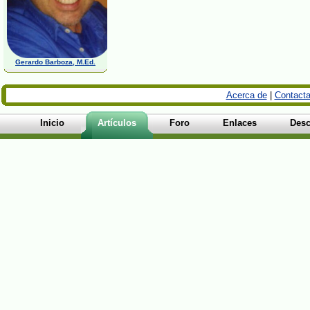
Gerardo Barboza, M.Ed.
Acerca de
|
Contacta
Inicio
Artículos
Foro
Enlaces
Desc