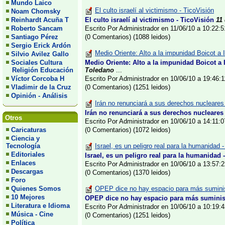
Mundo Laico
El culto israelí al victimismo - TicoVisión
Noam Chomsky
Reinhardt Acuña T
El culto israelí al victimismo - TicoVisión
11
Roberto Sancam
Escrito Por Administrador en 11/06/10 a 10:22
Santiago Pérez
(0 Comentarios) (1088 leidos)
Sergio Erick Ardón
Medio Oriente: Alto a la impunidad Boicot a I
Silvio Avilez Gallo
Sociales Cultura
Medio Oriente: Alto a la impunidad Boicot a I
Religión Educación
Toledano
...
Víctor Corcoba H
Escrito Por Administrador en 10/06/10 a 19:46
Vladimir de la Cruz
(0 Comentarios) (1251 leidos)
Opinión - Análisis
Irán no renunciará a sus derechos nucleares
Irán no renunciará a sus derechos nucleares 
Otros
Escrito Por Administrador en 10/06/10 a 14:11
Caricaturas
(0 Comentarios) (1072 leidos)
Ciencia y
Tecnología
Israel, es un peligro real para la humanidad 
Editoriales
Israel, es un peligro real para la humanidad 
Enlaces
Escrito Por Administrador en 10/06/10 a 13:57
Descargas
(0 Comentarios) (1370 leidos)
Foro
Quienes Somos
OPEP dice no hay espacio para más suminis
10 Mejores
OPEP dice no hay espacio para más suminis
Literatura e Idioma
Escrito Por Administrador en 10/06/10 a 10:19
Música - Cine
(0 Comentarios) (1251 leidos)
Política