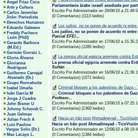
Angel Frias Coca
Parlamentaria árabe israelí asediada por parti
Arte y Cultura
Escrito Por Administrador en 20/06/10 a 21:48
Carlos Jeremías
(0 Comentarios) (1113 leidos)
Jirón: Periodista
Derechos Humanos
Los judíos, no se ponen de acuerdo ni entre
Eduardo Galeano
Los judíos, no se ponen de acuerdo ni entre
Freddy Pacheco
Parcial EFE/...
León (PhD)
Escrito Por Administrador en 17/06/10 a 15:35
Gerardo Barboza
(0 Comentarios) (1285 leidos)
(M.Ed.)
Germán Gorraiz L.
La prensa oficial egipcia arremete contra Er
Gloria Álvarez
La prensa oficial egipcia arremete contra Er
Glorianna
Sultán
...
Rodríguez
Escrito Por Administrador en 16/06/10 a 21:36
Guillermo Carvajal
Alvarado (Dr.)
(0 Comentarios) (1071 leidos)
Grupo Roncahuita
Criminal bloqueo a los palestinos de Gaza - 
Isabel Umaña
Iván García M
;;;;
Criminal bloqueo a los palestinos de Gaz
Profesor...
Jorge J Cuadra
Escrito Por Administrador en 13/06/10 a 07:25
John Bisner U
(0 Comentarios) (1360 leidos)
Johnny Schmidt C.
Juan Gelman
Hacia un Irán post Ahmadineyad - TicoVisió
Julian Frech A
Hacia un Irán post Ahmadineyad - TicoVisió
Luis Paulino
Vargas Solis (Dr.)
Escrito Por Administrador en 12/06/10 a 08:19
Max Lacayo L.
(0 Comentarios) (1384 leidos)