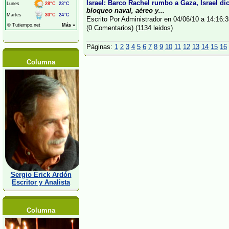
Israel: Barco Rachel rumbo a Gaza, Israel di
bloqueo naval, aéreo y...
Escrito Por Administrador en 04/06/10 a 14:16
(0 Comentarios) (1134 leidos)
Páginas:
1
2
3
4
5
6
7
8
9
10
11
12
13
14
15
16
Columna
Sergio Erick Ardón
Escritor y Analista
Columna