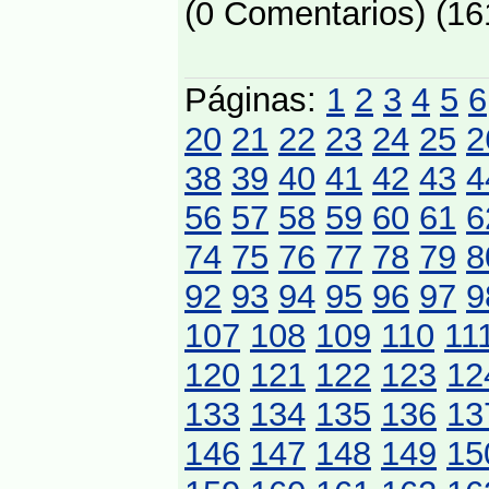
(0 Comentarios) (16
Páginas:
1
2
3
4
5
6
20
21
22
23
24
25
2
38
39
40
41
42
43
4
56
57
58
59
60
61
6
74
75
76
77
78
79
8
92
93
94
95
96
97
9
107
108
109
110
11
120
121
122
123
12
133
134
135
136
13
146
147
148
149
15