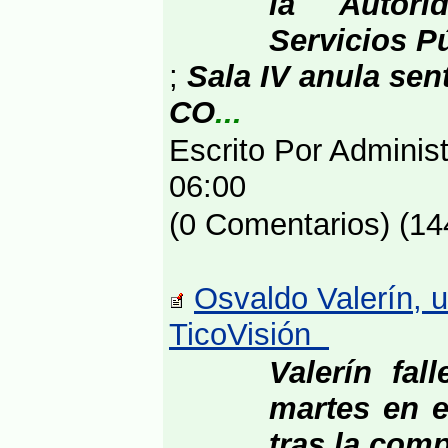
la Autor
Servicios P
;
Sala IV anula sen
CO
...
Escrito Por Adminis
06:00
(0 Comentarios) (14
Osvaldo Valerín, u
TicoVisión
Valerín fal
martes en e
tras la comp