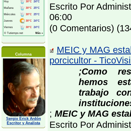
Escrito Por Adminis
06:00
(0 Comentarios) (13
MEIC y MAG estab
Columna
porcicultor - TicoVi
;Como res
hemos est
trabajo c
institucione
;
MEIC y MAG estab
Sergio Erick Ardón
Escrito Por Adminis
Escritor y Analista