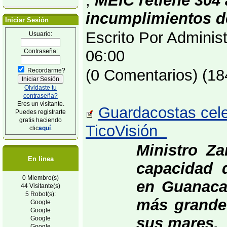
;
MEIC retiene 304 
incumplimientos d
Iniciar Sesión
Escrito Por Adminis
Usuario:
06:00
Contraseña:
(0 Comentarios) (18
Recordarme?
Olvidaste tu
contraseña?
Eres un visitante.
Guardacostas celeb
Puedes registrarte
gratis haciendo
TicoVisión
clic
aquí
.
Ministro Z
En linea
capacidad 
0 Miembro(s)
en Guanacas
44 Visitante(s)
5 Robot(s):
más grande 
Google
Google
sus mares.
Google
Google