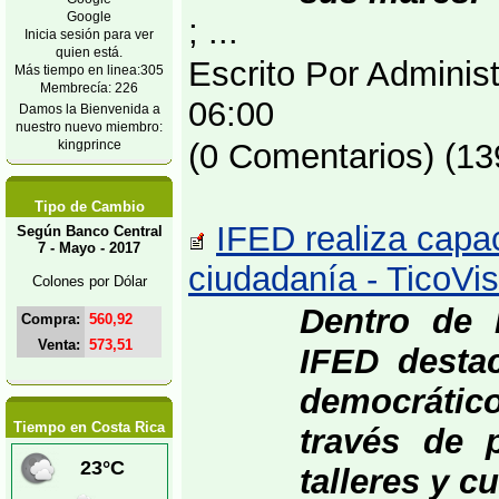
Google
; ...
Inicia sesión para ver
quien está.
Escrito Por Adminis
Más tiempo en linea:305
Membrecía: 226
06:00
Damos la Bienvenida a
nuestro nuevo miembro:
kingprince
(0 Comentarios) (13
Tipo de Cambio
IFED realiza capa
Según Banco Central
7 - Mayo - 2017
ciudadanía - TicoV
Colones por Dólar
Dentro de 
Compra:
560,92
Venta:
573,51
IFED desta
democrático
Tiempo en Costa Rica
través de 
talleres y c