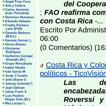
Angel Frias Coca
del Coopera
Arte y Cultura
Carlos Jeremías
;
FAO reafirma com
Jirón: Periodista
Derechos Humanos
con Costa Rica
-...
Eduardo Galeano
Freddy Pacheco
Escrito Por Adminis
León (PhD)
Gerardo Barboza
06:00
(M.Ed.)
Germán Gorraiz L.
Gloria Álvarez
(0 Comentarios) (16
Glorianna
Rodríguez
Guillermo Carvajal
Alvarado (Dr.)
Costa Rica y Colo
Grupo Roncahuita
Isabel Umaña
políticos - TicoVisi
Iván García M
Jorge J Cuadra
John Bisner U
Las dele
Johnny Schmidt C.
Juan Gelman
encabezadas
Julian Frech A
Luis Paulino
Roverssi y 
Vargas Solis (Dr.)
Max Lacayo L.