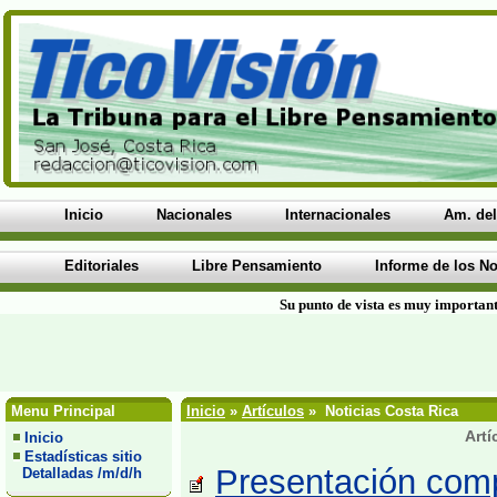
Inicio
Nacionales
Internacionales
Am. del
Editoriales
Libre Pensamiento
Informe de los No
Su punto de vista es muy important
Menu Principal
Inicio
»
Artículos
» Noticias Costa Rica
Artí
Inicio
Estadísticas sitio
Presentación comp
Detalladas /m/d/h