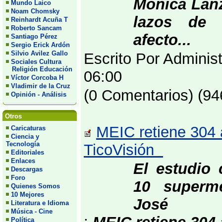
Mónica Lanz
Mundo Laico
Noam Chomsky
lazos de 
Reinhardt Acuña T
Roberto Sancam
afecto...
Santiago Pérez
Sergio Erick Ardón
Silvio Avilez Gallo
Escrito Por Adminis
Sociales Cultura
Religión Educación
06:00
Víctor Corcoba H
Vladimir de la Cruz
(0 Comentarios) (94
Opinión - Análisis
Otros
MEIC retiene 304 a
Caricaturas
Ciencia y
Tecnología
TicoVisión
Editoriales
Enlaces
El estudio 
Descargas
Foro
10 superm
Quienes Somos
10 Mejores
José
Literatura e Idioma
Música - Cine
Política