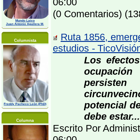
06:00
(0 Comentarios) (13
Mundo Laico
Juan Antonio Aguilera M,
Ruta 1856, emerge
Columnista
estudios - TicoVisió
Los efectos
ocupación 
persiste
circunvec
potencial d
Freddy Pacheco León (PhD)
debe estar...
Columna
Escrito Por Adminis
06:00