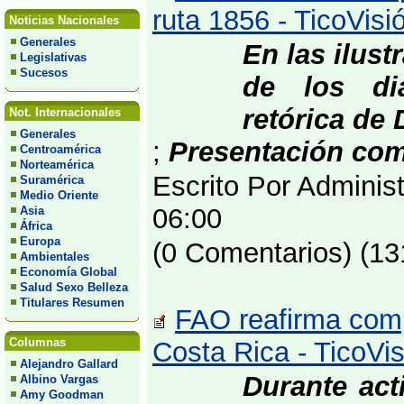
ruta 1856 - TicoVis
Noticias Nacionales
Generales
En las ilust
Legislativas
Sucesos
de los di
retórica de 
Not. Internacionales
Generales
;
Presentación comp
Centroamérica
Norteamérica
Escrito Por Adminis
Suramérica
Medio Oriente
06:00
Asia
África
Europa
(0 Comentarios) (13
Ambientales
Economía Global
Salud Sexo Belleza
Titulares Resumen
FAO reafirma com
Columnas
Costa Rica - TicoV
Alejandro Gallard
Durante act
Albino Vargas
Amy Goodman