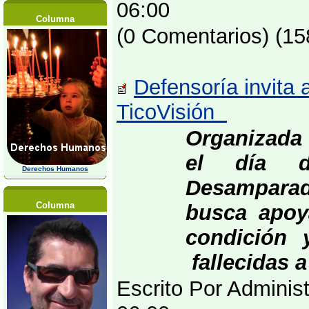
06:00
Columna
(0 Comentarios) (15
Defensoría invita a
TicoVisión
Organizada 
el día 
Derechos Humanos
Desampara
Columna
busca apoy
condición 
fallecidas a
Escrito Por Adminis