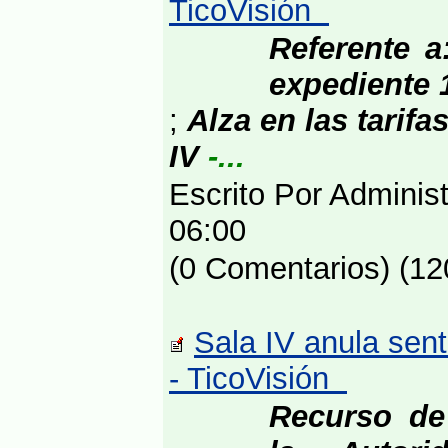
TicoVisión
Referente a
expediente 
;
Alza en las tarifa
IV
-...
Escrito Por Adminis
06:00
(0 Comentarios) (12
Sala IV anula sen
- TicoVisión
Recurso de