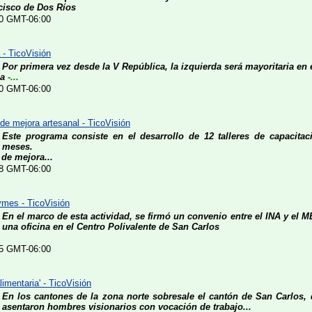
cisco de Dos Ríos
:40 GMT-06:00
 - TicoVisión
Por primera vez desde la V República, la izquierda será mayoritaria en e
da
-...
:10 GMT-06:00
de mejora artesanal - TicoVisión
Este programa consiste en el desarrollo de 12 talleres de capacita
meses.
de mejora...
:38 GMT-06:00
ymes - TicoVisión
En el marco de esta actividad, se firmó un convenio entre el INA y el M
una oficina en el Centro Polivalente de San Carlos
:35 GMT-06:00
imentaria' - TicoVisión
En los cantones de la zona norte sobresale el cantón de San Carlos,
asentaron hombres visionarios con vocación de trabajo...