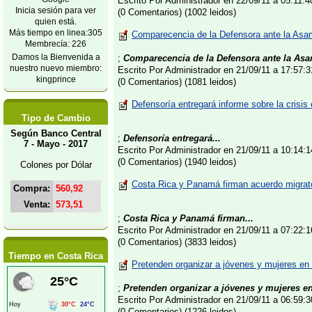
Escrito Por Administrador en 22/09/11 a 05:11:
Inicia sesión para ver
(0 Comentarios) (1002 leidos)
quien está.
Más tiempo en linea:305
Comparecencia de la Defensora ante la Asam
Membrecía: 226
Damos la Bienvenida a
;
Comparecencia de la Defensora ante la Asa
nuestro nuevo miembro:
Escrito Por Administrador en 21/09/11 a 17:57
kingprince
(0 Comentarios) (1081 leidos)
Defensoría entregará informe sobre la crisis
Tipo de Cambio
Según Banco Central
;
Defensoría entregará...
7 - Mayo - 2017
Escrito Por Administrador en 21/09/11 a 10:14
(0 Comentarios) (1940 leidos)
Colones por Dólar
Costa Rica y Panamá firman acuerdo migrato
Compra:
560,92
Venta:
573,51
;
Costa Rica y Panamá firman...
Escrito Por Administrador en 21/09/11 a 07:22
(0 Comentarios) (3833 leidos)
Tiempo en Costa Rica
Pretenden organizar a jóvenes y mujeres en 
;
Pretenden organizar a jóvenes y mujeres en
Escrito Por Administrador en 21/09/11 a 06:59
(0 Comentarios) (1226 leidos)