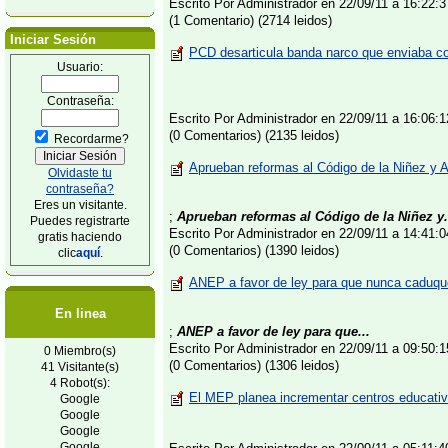
Escrito Por Administrador en 22/09/11 a 16:22
(1 Comentario) (2714 leidos)
Iniciar Sesión
PCD desarticula banda narco que enviaba co
Usuario:
Contraseña:
Escrito Por Administrador en 22/09/11 a 16:06
(0 Comentarios) (2135 leidos)
Recordarme?
Aprueban reformas al Código de la Niñez y A
Olvidaste tu
contraseña?
Eres un visitante.
;
Aprueban reformas al Código de la Niñez y.
Puedes registrarte
Escrito Por Administrador en 22/09/11 a 14:41
gratis haciendo
(0 Comentarios) (1390 leidos)
clic
aquí
.
ANEP a favor de ley para que nunca caduqu
En linea
;
ANEP a favor de ley para que...
Escrito Por Administrador en 22/09/11 a 09:50
0 Miembro(s)
(0 Comentarios) (1306 leidos)
41 Visitante(s)
4 Robot(s):
El MEP planea incrementar centros educativ
Google
Google
Google
Google