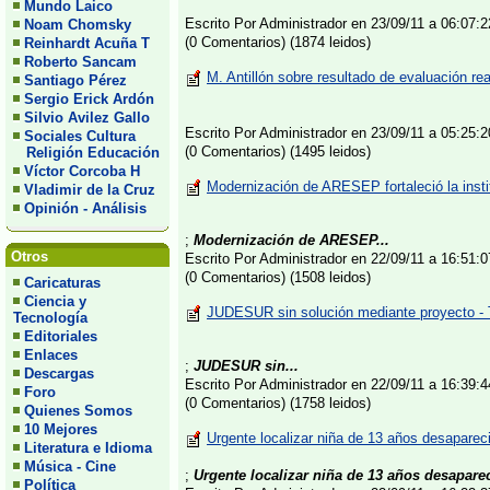
Mundo Laico
Escrito Por Administrador en 23/09/11 a 06:07
Noam Chomsky
(0 Comentarios) (1874 leidos)
Reinhardt Acuña T
Roberto Sancam
M. Antillón sobre resultado de evaluación re
Santiago Pérez
Sergio Erick Ardón
Silvio Avilez Gallo
Escrito Por Administrador en 23/09/11 a 05:25
Sociales Cultura
(0 Comentarios) (1495 leidos)
Religión Educación
Víctor Corcoba H
Modernización de ARESEP fortaleció la insti
Vladimir de la Cruz
Opinión - Análisis
;
Modernización de ARESEP...
Otros
Escrito Por Administrador en 22/09/11 a 16:51
(0 Comentarios) (1508 leidos)
Caricaturas
Ciencia y
JUDESUR sin solución mediante proyecto - 
Tecnología
Editoriales
Enlaces
;
JUDESUR sin...
Descargas
Escrito Por Administrador en 22/09/11 a 16:39
Foro
(0 Comentarios) (1758 leidos)
Quienes Somos
10 Mejores
Urgente localizar niña de 13 años desaparec
Literatura e Idioma
Música - Cine
;
Urgente localizar niña de 13 años desapare
Política