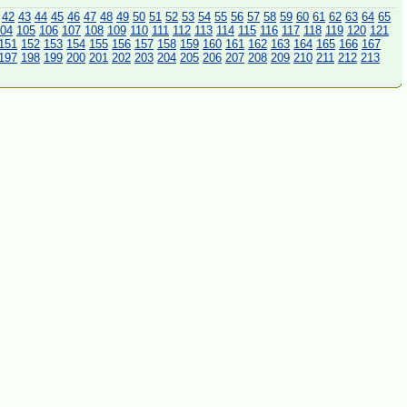
42
43
44
45
46
47
48
49
50
51
52
53
54
55
56
57
58
59
60
61
62
63
64
65
04
105
106
107
108
109
110
111
112
113
114
115
116
117
118
119
120
121
151
152
153
154
155
156
157
158
159
160
161
162
163
164
165
166
167
197
198
199
200
201
202
203
204
205
206
207
208
209
210
211
212
213