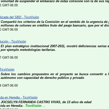
voluntad de suspender el embarazo de estas colisione con la de sus rep
:22 GMT-06:00
alizada del SBD - TicoVisión
Compartió los criterios de la Comisión en el sentido de la urgencia de 
millones de colones en créditos fruto del peaje bancario, que por el dis
:20 GMT-06:00
tución - TicoVisión
El plan estratégico institucional 2007-2011, mostró deficiencias serías
por ejemplo metodologías tarifarias.
:07 GMT-06:00
TicoVisión
Sobre los cambios propuestos en el proyecto se busca convertir a l
autónomo con capacidad de derecho público y privado
:44 GMT-06:00
ida en Heredia - TicoVisión
JOCSELYN FERNANDA CASTRO VIVAS, de 13 años de edad
cida en Heredia
- TicoVisión
...