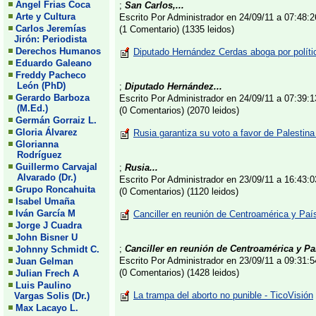
Angel Frias Coca
;
San Carlos,...
Arte y Cultura
Escrito Por Administrador en 24/09/11 a 07:48
Carlos Jeremías
(1 Comentario) (1335 leidos)
Jirón: Periodista
Derechos Humanos
Diputado Hernández Cerdas aboga por polític
Eduardo Galeano
Freddy Pacheco
León (PhD)
;
Diputado Hernández...
Gerardo Barboza
Escrito Por Administrador en 24/09/11 a 07:39
(M.Ed.)
(0 Comentarios) (2070 leidos)
Germán Gorraiz L.
Gloria Álvarez
Rusia garantiza su voto a favor de Palestina
Glorianna
Rodríguez
Guillermo Carvajal
;
Rusia...
Alvarado (Dr.)
Escrito Por Administrador en 23/09/11 a 16:43
Grupo Roncahuita
(0 Comentarios) (1120 leidos)
Isabel Umaña
Iván García M
Canciller en reunión de Centroamérica y Paí
Jorge J Cuadra
John Bisner U
;
Canciller en reunión de Centroamérica y Paí
Johnny Schmidt C.
Escrito Por Administrador en 23/09/11 a 09:31
Juan Gelman
(0 Comentarios) (1428 leidos)
Julian Frech A
Luis Paulino
La trampa del aborto no punible - TicoVisión
Vargas Solis (Dr.)
Max Lacayo L.