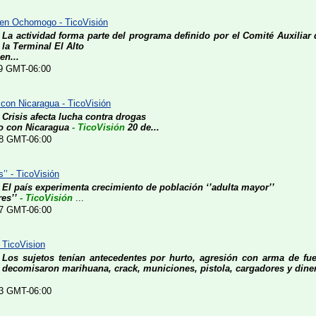
en Ochomogo - TicoVisión
La actividad forma parte del programa definido por el Comité Auxilia
la Terminal El Alto
n...
39 GMT-06:00
o con Nicaragua - TicoVisión
Crisis afecta lucha contra drogas
to con Nicaragua
- TicoVisión
20 de...
:08 GMT-06:00
’’ - TicoVisión
El país experimenta crecimiento de población ‘’adulta mayor’’
es’’
- TicoVisión
...
:47 GMT-06:00
 TicoVision
Los sujetos tenían antecedentes por hurto, agresión con arma de fu
decomisaron marihuana, crack, municiones, pistola, cargadores y dine
:43 GMT-06:00