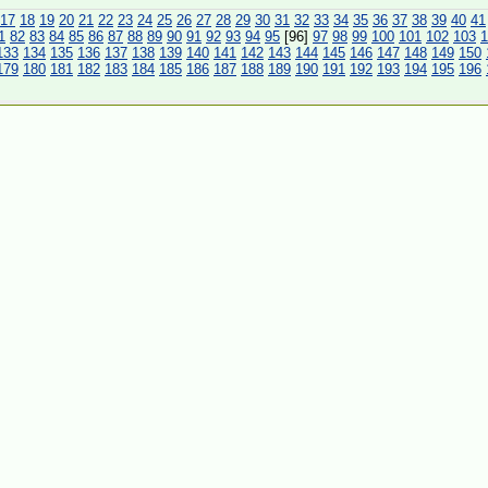
17
18
19
20
21
22
23
24
25
26
27
28
29
30
31
32
33
34
35
36
37
38
39
40
41
1
82
83
84
85
86
87
88
89
90
91
92
93
94
95
[96]
97
98
99
100
101
102
103
1
133
134
135
136
137
138
139
140
141
142
143
144
145
146
147
148
149
150
179
180
181
182
183
184
185
186
187
188
189
190
191
192
193
194
195
196