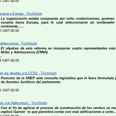
:37 GMT-06:00
caína a Europa - TicoVisión
La organización estaba compuesta por ocho costarricenses, quienes 
cocaína hacia Europa, para lo cual seleccionaron un contenedor
continente......
:12 GMT-06:00
dolescencia - TicoVisión
El objetivo de esta reforma es incorporar cuatro representantes má
Niñez y Adolescencia (CNNA)
..
:04 GMT-06:00
en las deudas a la CCSS - TicoVisión
Posición de la ANEP ante consulta legislativa que le fuera formulada
de Asuntos Jurídicos del parlamento.
:15 GMT-06:00
os con fideicomiso - TicoVisión
Con el fin de agilizar el proceso de construcción de los centros se rec
explicó Garnier lo que permitirá contar con más edificaciones a corto..