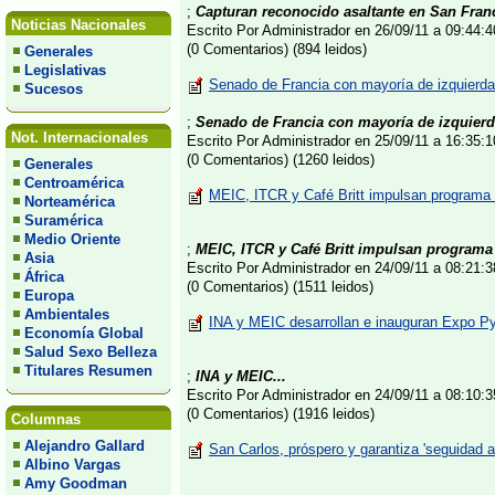
;
Capturan reconocido asaltante en San Fran
Noticias Nacionales
Escrito Por Administrador en 26/09/11 a 09:44
(0 Comentarios) (894 leidos)
Generales
Legislativas
Senado de Francia con mayoría de izquierda
Sucesos
;
Senado de Francia con mayoría de izquier
Not. Internacionales
Escrito Por Administrador en 25/09/11 a 16:35
(0 Comentarios) (1260 leidos)
Generales
Centroamérica
MEIC, ITCR y Café Britt impulsan programa 
Norteamérica
Suramérica
Medio Oriente
;
MEIC, ITCR y Café Britt impulsan programa 
Asia
Escrito Por Administrador en 24/09/11 a 08:21
África
(0 Comentarios) (1511 leidos)
Europa
Ambientales
INA y MEIC desarrollan e inauguran Expo P
Economía Global
Salud Sexo Belleza
Titulares Resumen
;
INA y MEIC...
Escrito Por Administrador en 24/09/11 a 08:10
(0 Comentarios) (1916 leidos)
Columnas
Alejandro Gallard
San Carlos, próspero y garantiza 'seguidad al
Albino Vargas
Amy Goodman