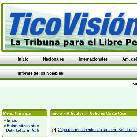
Inicio
Nacionales
Internacionales
Am. del
Informe de los Notables
Su
Menu Principal
Inicio
»
Artículos
» Noticias Costa Rica
Inicio
Estadísticas sitio
Capturan reconocido asaltante en San Franc
Detalladas /m/d/h