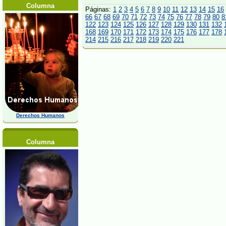
Columna
Páginas:
1
2
3
4
5
6
7
8
9
10
11
12
13
14
15
16
66
67
68
69
70
71
72
73
74
75
76
77
78
79
80
8
122
123
124
125
126
127
128
129
130
131
132
168
169
170
171
172
173
174
175
176
177
178
214
215
216
217
218
219
220
221
Derechos Humanos
Columna