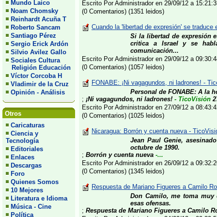
Mundo Laico
Escrito Por Administrador en 29/09/12 a 15:21
Noam Chomsky
(0 Comentarios) (1351 leidos)
Reinhardt Acuña T
Cuando la 'libertad de expresión' se traduce 
Roberto Sancam
Santiago Pérez
Si la libertad de expresión 
critica a Israel y se ha
Sergio Erick Ardón
comunicación...
Silvio Avilez Gallo
Escrito Por Administrador en 29/09/12 a 09:30
Sociales Cultura
(0 Comentarios) (1057 leidos)
Religión Educación
Víctor Corcoba H
FONABE: ¡Ni vagagundos, ni ladrones! - Ti
Vladimir de la Cruz
Personal de FONABE: A la ho
Opinión - Análisis
;
¡Ni vagagundos, ni ladrones!
- TicoVisión
2
Escrito Por Administrador en 27/09/12 a 08:43
Otros
(0 Comentarios) (1025 leidos)
Caricaturas
Nicaragua: Borrón y cuenta nueva - TicoVi
Ciencia y
Jean Paul Genie, asesinado
Tecnología
octubre de 1990.
Editoriales
;
Borrón y cuenta nueva
-...
Enlaces
Escrito Por Administrador en 26/09/12 a 09:32
Descargas
(0 Comentarios) (1345 leidos)
Foro
Quienes Somos
Respuesta de Mariano Figueres a Camilo Rod
10 Mejores
Don Camilo, me toma muy d
Literatura e Idioma
esas ofensas.
Música - Cine
;
Respuesta de Mariano Figueres a Camilo R
Política