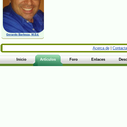
Gerardo Barboza, M.Ed.
Acerca de
|
Contacta
Inicio
Artículos
Foro
Enlaces
Desc