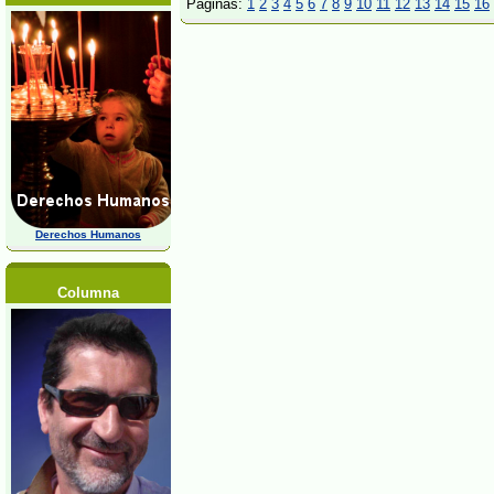
Páginas:
1
2
3
4
5
6
7
8
9
10
11
12
13
14
15
16
Derechos Humanos
Columna