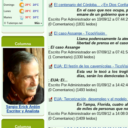
El centenario del Córdoba... ¿En Dios Conf
En el caso que nos ocupa, p
emane de un gobierno que en 
Escrito Por Administrador en 10/09/12 a 07:44
(0 Comentarios) (1831 leidos)
El caso Assange - TicooVisión
Llama poderosamente la aten
libertad de prensa en el cas
Columna
;
El caso Assange
Escrito Por Administrador en 07/09/12 a 07:41
(1 Comentario) (1330 leidos)
EUA: El festín de los cavernícolas - TicoVis
Esta vez le tocó a los trogl
días, serán los demócratas l
;
EUA: El...
Escrito Por Administrador en 01/09/12 a 14:42
(0 Comentarios) (1493 leidos)
EUA: Tercerización, desempleo y el modelo 
En Tampa, Florida, cuatro al
Sergio Erick Ardón
de miles de personas que no 
Escritor y Analista
Escrito Por Administrador en 01/09/12 a 14:08
(0 Comentarios) (1409 leidos)
Columna