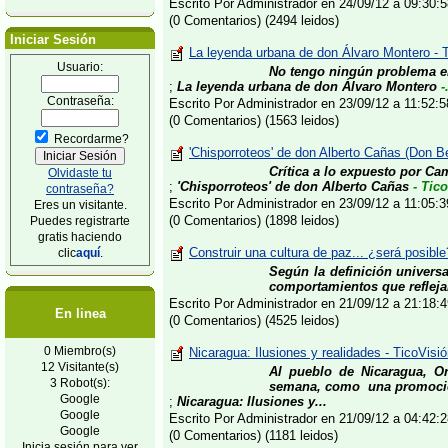
Escrito Por Administrador en 24/09/12 a 09:30
(0 Comentarios) (2494 leidos)
Iniciar Sesión
La leyenda urbana de don Álvaro Montero - 
Usuario:
No tengo ningún problema en
;
La leyenda urbana de don Álvaro Montero
-.
Contraseña:
Escrito Por Administrador en 23/09/12 a 11:52
(0 Comentarios) (1563 leidos)
Recordarme?
'Chisporroteos' de don Alberto Cañas (Don B
Crítica a lo expuesto por Ca
Olvidaste tu
;
'Chisporroteos' de don Alberto Cañas
- Tic
contraseña?
Escrito Por Administrador en 23/09/12 a 11:05
Eres un visitante.
(0 Comentarios) (1898 leidos)
Puedes registrarte
gratis haciendo
Construir una cultura de paz... ¿será posibl
clic
aquí
.
Según la definición universa
comportamientos que reflejan
Escrito Por Administrador en 21/09/12 a 21:18
En linea
(0 Comentarios) (4525 leidos)
0 Miembro(s)
Nicaragua: Ilusiones y realidades - TicoVis
12 Visitante(s)
Al pueblo de Nicaragua, O
3 Robot(s):
semana, como una promoció
Google
;
Nicaragua: Ilusiones y...
Google
Escrito Por Administrador en 21/09/12 a 04:42
Google
(0 Comentarios) (1181 leidos)
Inicia sesión para ver