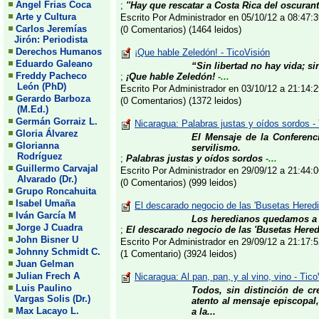
Angel Frias Coca
;
''Hay que rescatar a Costa Rica del oscurant
Arte y Cultura
Escrito Por Administrador en 05/10/12 a 08:47
Carlos Jeremías
(0 Comentarios) (1464 leidos)
Jirón: Periodista
Derechos Humanos
¡Que hable Zeledón! - TicoVisión
Eduardo Galeano
“Sin libertad no hay vida; s
Freddy Pacheco
;
¡Que hable Zeledón!
-...
León (PhD)
Escrito Por Administrador en 03/10/12 a 21:14
Gerardo Barboza
(0 Comentarios) (1372 leidos)
(M.Ed.)
Germán Gorraiz L.
Nicaragua: Palabras justas y oídos sordos 
Gloria Álvarez
El Mensaje de la Conferenci
Glorianna
servilismo.
Rodríguez
;
Palabras justas y oídos sordos
-...
Guillermo Carvajal
Escrito Por Administrador en 29/09/12 a 21:44
Alvarado (Dr.)
(0 Comentarios) (999 leidos)
Grupo Roncahuita
Isabel Umaña
El descarado negocio de las 'Busetas Hered
Iván García M
Los heredianos quedamos a m
Jorge J Cuadra
;
El descarado negocio de las 'Busetas Hered
John Bisner U
Escrito Por Administrador en 29/09/12 a 21:17
Johnny Schmidt C.
(1 Comentario) (3924 leidos)
Juan Gelman
Julian Frech A
Nicaragua: Al pan, pan, y al vino, vino - Tic
Luis Paulino
Todos, sin distinción de cr
Vargas Solis (Dr.)
atento al mensaje episcopal
Max Lacayo L.
a la...