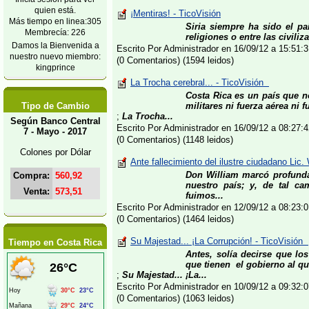
quien está.
¡Mentiras! - TicoVisión
Más tiempo en linea:305
Siria siempre ha sido el paí
Membrecía: 226
religiones o entre las civiliz
Damos la Bienvenida a
Escrito Por Administrador en 16/09/12 a 15:51
nuestro nuevo miembro:
(0 Comentarios) (1594 leidos)
kingprince
La Trocha cerebral... - TicoVisión
Costa Rica es un país que no
Tipo de Cambio
militares ni fuerza aérea ni f
;
La Trocha...
Según Banco Central
Escrito Por Administrador en 16/09/12 a 08:27
7 - Mayo - 2017
(0 Comentarios) (1148 leidos)
Colones por Dólar
Ante fallecimiento del ilustre ciudadano Li
Don William marcó profunda
Compra:
560,92
nuestro país; y, de tal ca
Venta:
573,51
fuimos...
Escrito Por Administrador en 12/09/12 a 08:23
(0 Comentarios) (1464 leidos)
Su Majestad... ¡La Corrupción! - TicoVisión
Tiempo en Costa Rica
Antes, solía decirse que l
que tienen el gobierno al qu
;
Su Majestad... ¡La...
Escrito Por Administrador en 10/09/12 a 09:32
(0 Comentarios) (1063 leidos)