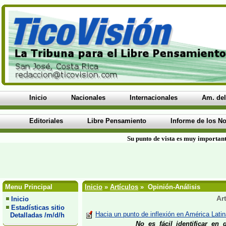
Inicio
Nacionales
Internacionales
Am. del
Editoriales
Libre Pensamiento
Informe de los No
Su punto de vista es muy important
Menu Principal
Inicio
»
Artículos
» Opinión-Análisis
Ar
Inicio
Estadísticas sitio
Hacia un punto de inflexión en América Latin
Detalladas /m/d/h
No es fácil identificar en