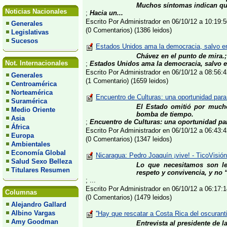
Muchos síntomas indican qu
Noticias Nacionales
;
Hacia un...
Escrito Por Administrador en 06/10/12 a 10:19
Generales
(0 Comentarios) (1386 leidos)
Legislativas
Sucesos
Estados Unidos ama la democracia, salvo en
Chávez en el punto de mira.
Not. Internacionales
;
Estados Unidos ama la democracia, salvo 
Escrito Por Administrador en 06/10/12 a 08:56
Generales
(1 Comentario) (1659 leidos)
Centroamérica
Norteamérica
Encuentro de Culturas: una oportunidad para 
Suramérica
El Estado omitió por much
Medio Oriente
bomba de tiempo.
Asia
;
Encuentro de Culturas: una oportunidad para
África
Escrito Por Administrador en 06/10/12 a 06:43
Europa
(0 Comentarios) (1347 leidos)
Ambientales
Economía Global
Nicaragua: Pedro Joaquín ¡vive! - TicoVisión
Salud Sexo Belleza
Lo que necesitamos son ley
Titulares Resumen
respeto y convivencia, y no
; ...
Escrito Por Administrador en 06/10/12 a 06:17
Columnas
(0 Comentarios) (1479 leidos)
Alejandro Gallard
Albino Vargas
''Hay que rescatar a Costa Rica del oscurant
Amy Goodman
Entrevista al presidente de l