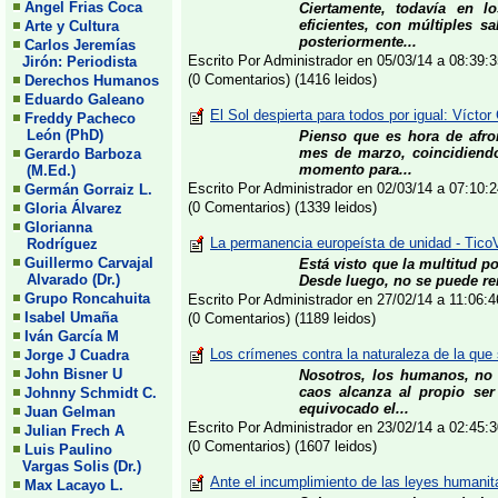
Angel Frias Coca
Ciertamente, todavía en l
eficientes, con múltiples s
Arte y Cultura
posteriormente...
Carlos Jeremías
Escrito Por Administrador en 05/03/14 a 08:39
Jirón: Periodista
(0 Comentarios) (1416 leidos)
Derechos Humanos
Eduardo Galeano
El Sol despierta para todos por igual: Víctor
Freddy Pacheco
León (PhD)
Pienso que es hora de afro
mes de marzo, coincidiendo
Gerardo Barboza
momento para...
(M.Ed.)
Escrito Por Administrador en 02/03/14 a 07:10
Germán Gorraiz L.
(0 Comentarios) (1339 leidos)
Gloria Álvarez
Glorianna
La permanencia europeísta de unidad - Tico
Rodríguez
Guillermo Carvajal
Está visto que la multitud p
Alvarado (Dr.)
Desde luego, no se puede ren
Grupo Roncahuita
Escrito Por Administrador en 27/02/14 a 11:06
Isabel Umaña
(0 Comentarios) (1189 leidos)
Iván García M
Los crímenes contra la naturaleza de la que
Jorge J Cuadra
John Bisner U
Nosotros, los humanos, no
caos alcanza al propio ser
Johnny Schmidt C.
equivocado el...
Juan Gelman
Escrito Por Administrador en 23/02/14 a 02:45
Julian Frech A
(0 Comentarios) (1607 leidos)
Luis Paulino
Vargas Solis (Dr.)
Ante el incumplimiento de las leyes humanita
Max Lacayo L.