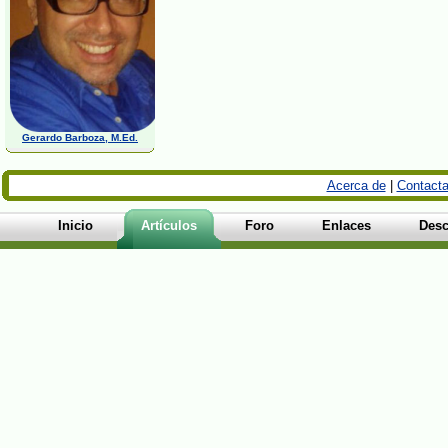
Gerardo Barboza, M.Ed.
Acerca de
|
Contacta
Inicio
Artículos
Foro
Enlaces
Desc