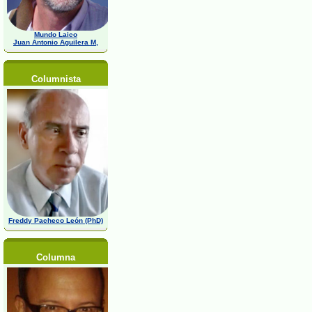
Mundo Laico
Juan Antonio Aguilera M,
Columnista
Freddy Pacheco León (PhD)
Columna