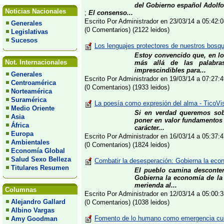
del Gobierno español Adolfo 
Noticias Nacionales
;
El consenso...
Escrito Por Administrador en 23/03/14 a 05:42
Generales
(0 Comentarios) (2122 leidos)
Legislativas
Sucesos
Los lenguajes protectores de nuestros bosqu
Estoy convencido que, en l
Not. Internacionales
más allá de las palabra
imprescindibles para...
Generales
Escrito Por Administrador en 19/03/14 a 07:27
Centroamérica
(0 Comentarios) (1933 leidos)
Norteamérica
Suramérica
La poesía como expresión del alma - TicoVi
Medio Oriente
Si en verdad queremos sobr
Asia
poner en valor fundamentos d
África
carácter...
Europa
Escrito Por Administrador en 16/03/14 a 05:37
Ambientales
(0 Comentarios) (1824 leidos)
Economía Global
Salud Sexo Belleza
Combatir la desesperación: Gobierna la econ
Titulares Resumen
El pueblo camina desconten
Gobierna la economía de la 
merienda al...
Columnas
Escrito Por Administrador en 12/03/14 a 05:00
Alejandro Gallard
(0 Comentarios) (1038 leidos)
Albino Vargas
Fomento de lo humano como emergencia cult
Amy Goodman