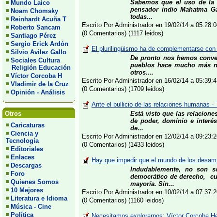
Sabemos que el uso de la v
Mundo Laico
pensador indio Mahatma Gan
Noam Chomsky
todas...
Reinhardt Acuña T
Escrito Por Administrador en 19/02/14 a 05:28
Roberto Sancam
(0 Comentarios) (1117 leidos)
Santiago Pérez
Sergio Erick Ardón
El plurilingüismo ha de complementarse con
Silvio Avilez Gallo
De pronto nos hemos conver
Sociales Cultura
pueblos hace mucho más nec
Religión Educación
otros....
Víctor Corcoba H
Escrito Por Administrador en 16/02/14 a 05:39
Vladimir de la Cruz
(0 Comentarios) (1709 leidos)
Opinión - Análisis
Ante el bullicio de las relaciones humanas -
Otros
Está visto que las relacion
de poder, dominio e interés
Caricaturas
de...
Ciencia y
Escrito Por Administrador en 12/02/14 a 09:23
Tecnología
(0 Comentarios) (1433 leidos)
Editoriales
Enlaces
Hay que impedir que el mundo de los desam
Descargas
Indudablemente, no son s
Foro
democrático de derecho, cua
Quienes Somos
mayoría. Sin...
10 Mejores
Escrito Por Administrador en 10/02/14 a 07:37
Literatura e Idioma
(0 Comentarios) (1160 leidos)
Música - Cine
Política
Necesitamos explorarnos: Víctor Corcoba Her