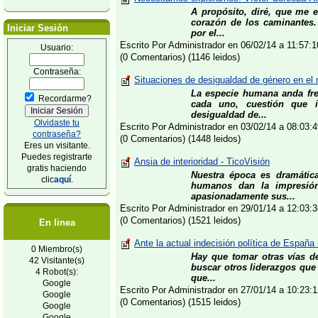
A propósito, diré, que me 
corazón de los caminantes. 
Iniciar Sesión
por el...
Escrito Por Administrador en 06/02/14 a 11:57
Usuario:
(0 Comentarios) (1146 leidos)
Contraseña:
Situaciones de desigualdad de género en el
La especie humana anda fre
Recordarme?
cada uno, cuestión que im
desigualdad de...
Olvidaste tu
Escrito Por Administrador en 03/02/14 a 08:03
contraseña?
(0 Comentarios) (1448 leidos)
Eres un visitante.
Puedes registrarte
Ansia de interioridad - TicoVisión
gratis haciendo
Nuestra época es dramátic
clic
aquí
.
humanos dan la impresión
apasionadamente sus...
Escrito Por Administrador en 29/01/14 a 12:03
(0 Comentarios) (1521 leidos)
En linea
Ante la actual indecisión política de España 
0 Miembro(s)
Hay que tomar otras vías d
42 Visitante(s)
buscar otros liderazgos que
4 Robot(s):
que...
Google
Escrito Por Administrador en 27/01/14 a 10:23
Google
(0 Comentarios) (1515 leidos)
Google
Google