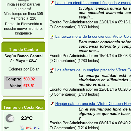
La cultura científica como búsqueda y esper
Inicia sesión para ver
Divulgar ciencia nunca ha s
quien está.
una sociedad avanzada como
Más tiempo en linea:305
seguir...
Membrecía: 226
Escrito Por Administrador en 22/01/14 a 05:15
Damos la Bienvenida a
(0 Comentarios) (1363 leidos)
nuestro nuevo miembro:
kingprince
La fuerza moral de la conciencia: Víctor Cor
Para tomar conciencia sobr
conciencia tolerante y com
Tipo de Cambio
crear una...
Escrito Por Administrador en 15/01/14 a 05:03
Según Banco Central
7 - Mayo - 2017
(0 Comentarios) (1280 leidos)
Colones por Dólar
Los efectos de un empleo precario: Víctor C
La amarga realidad está 
Compra:
560,92
ciudadanos en dificultades.
mundo es más...
Venta:
573,51
Escrito Por Administrador en 12/01/14 a 08:20
(0 Comentarios) (1478 leidos)
Ningún país es una isla: Víctor Corcoba Herr
Tiempo en Costa Rica
En el voluminoso libro de l
alguna, y es que nadie hace
y,...
Escrito Por Administrador en 08/01/14 a 06:40
(0 Comentarios) (1214 leidos)