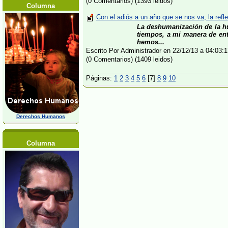
(0 Comentarios) (1393 leidos)
Columna
Con el adiós a un año que se nos va, la refl
La deshumanización de la h
tiempos, a mi manera de en
hemos...
Escrito Por Administrador en 22/12/13 a 04:03
(0 Comentarios) (1409 leidos)
Páginas:
1
2
3
4
5
6
[7]
8
9
10
Derechos Humanos
Columna