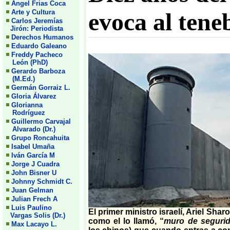
Angel Frias Coca
Arte y Cultura
evoca al tene
Carlos Jeremías
Jirón: Periodista
Derechos Humanos
Eduardo Galeano
Freddy Pacheco
León (PhD)
Gerardo Barboza
(M.Ed.)
Germán Gorraiz L.
Gloria Álvarez
Glorianna
Rodríguez
Guillermo Carvajal
Alvarado (Dr.)
Grupo Roncahuita
Isabel Umaña
Iván García M
Jorge J Cuadra
John Bisner U
Johnny Schmidt C.
Juan Gelman
Julian Frech A
Luis Paulino
El primer ministro israelí, Ariel Shar
Vargas Solis (Dr.)
como el lo llamó, “
muro de seguri
Max Lacayo L.