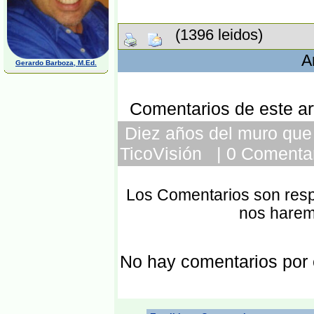
(1396 leidos)
A
Gerardo Barboza, M.Ed.
Comentarios de este art
Diez años del muro que e
TicoVisión | 0 Comentar
Los Comentarios son respo
nos harem
No hay comentarios por