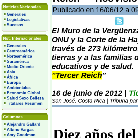
Noticias Nacionales
Publicado en 16/06/12 a 0
Generales
Legislativas
Sucesos
El Muro de la Vergüenz
ONU y la Corte de la Ha
Not. Internacionales
Generales
través de 273 kilómetr
Centroamérica
tierras y a las familias
Norteamérica
Suramérica
educativos y de salud.
Medio Oriente
Asia
''Tercer Reich
''
África
Europa
Ambientales
16 de junio de 2012
|
Ti
Economía Global
Salud Sexo Belleza
San José, Costa Rica | Tribuna pa
Titulares Resumen
Columnas
Alejandro Gallard
Diez años de
Albino Vargas
Amy Goodman