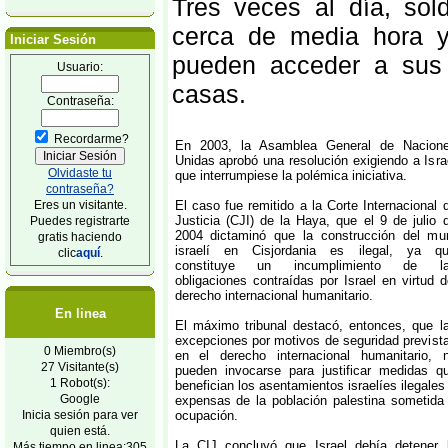
Tres veces al día, sol
cerca de media hora y
Iniciar Sesión
pueden acceder a sus
Usuario:
casas.
Contraseña:
Recordarme?
En 2003, la Asamblea General de Nacion
Unidas aprobó una resolución exigiendo a Isra
Olvidaste tu
que interrumpiese la polémica iniciativa.
contraseña?
Eres un visitante.
El caso fue remitido a la Corte Internacional 
Justicia (CJI) de la Haya, que el 9 de julio 
Puedes registrarte
2004 dictaminó que la construcción del mu
gratis haciendo
israelí en Cisjordania es ilegal, ya q
clic
aquí
.
constituye un incumplimiento de l
obligaciones contraídas por Israel en virtud d
derecho internacional humanitario.
En linea
El máximo tribunal destacó, entonces, que l
excepciones por motivos de seguridad previst
0 Miembro(s)
en el derecho internacional humanitario, 
27 Visitante(s)
pueden invocarse para justificar medidas q
1 Robot(s):
benefician los asentamientos israelíes ilegales
Google
expensas de la población palestina sometida
Inicia sesión para ver
ocupación.
quien está.
La CIJ concluyó que Israel debía detener 
Más tiempo en linea:305