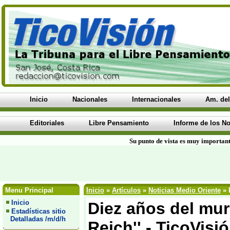
Inicio
Nacionales
Internacionales
Am. del
Editoriales
Libre Pensamiento
Informe de los No
Su punto de vista es muy important
Menu Principal
Inicio
»
Artículos
»
Noticias Medio Oriente
» 
Inicio
Diez años del mur
Estadísticas sitio
Detalladas /m/d/h
Reich'' - TicoVis