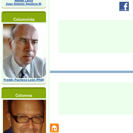
Mundo Laico
Juan Antonio Aguilera M,
Columnista
Freddy Pacheco León (PhD)
Columna