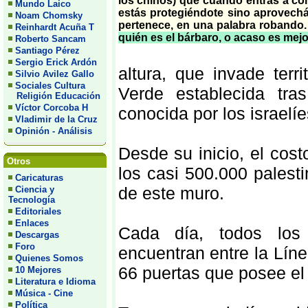
los chinos) que cuando entras a con
Mundo Laico
estás protegiéndote sino aprovech
Noam Chomsky
pertenece, en una palabra robando
Reinhardt Acuña T
quién es el bárbaro, o acaso es mejo
Roberto Sancam
Santiago Pérez
Sergio Erick Ardón
altura, que invade terr
Silvio Avilez Gallo
Sociales Cultura
Verde establecida tra
Religión Educación
Víctor Corcoba H
conocida por los israel
Vladimir de la Cruz
Opinión - Análisis
Desde su inicio, el cos
Otros
los casi 500.000 palest
Caricaturas
de este muro.
Ciencia y
Tecnología
Editoriales
Enlaces
Cada día, todos los 
Descargas
Foro
encuentran entre la Lín
Quienes Somos
66 puertas que posee el
10 Mejores
Literatura e Idioma
Música - Cine
Política