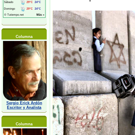
Columna
Sergio Erick Ardón
Escritor y Analista
Columna