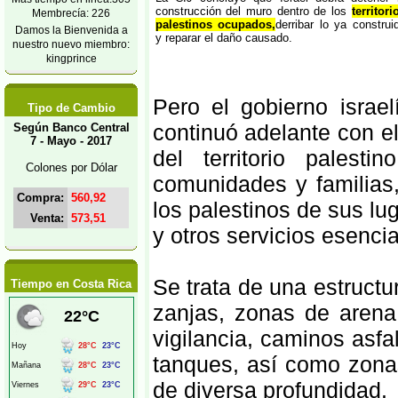
construcción del muro dentro de los
territori
Membrecía: 226
palestinos ocupados,
derribar lo ya construi
Damos la Bienvenida a
y reparar el daño causado.
nuestro nuevo miembro:
kingprince
Pero el gobierno israe
Tipo de Cambio
continuó adelante con e
Según Banco Central
7 - Mayo - 2017
del territorio palest
Colones por Dólar
comunidades y familias
Compra:
560,92
los palestinos de sus lu
Venta:
573,51
y otros servicios esencia
Se trata de una estruct
Tiempo en Costa Rica
zanjas, zonas de arena 
vigilancia, caminos asfal
tanques, así como zonas
de diversa profundidad.