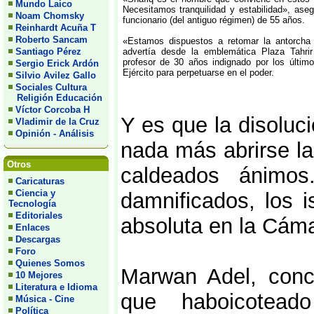
Mundo Laico
Necesitamos tranquilidad y estabilidad», as
Noam Chomsky
funcionario (del antiguo régimen) de 55 años.
Reinhardt Acuña T
Roberto Sancam
«Estamos dispuestos a retomar la antorcha 
Santiago Pérez
advertía desde la emblemática Plaza Tahri
profesor de 30 años indignado por los últim
Sergio Erick Ardón
Ejército para perpetuarse en el poder.
Silvio Avilez Gallo
Sociales Cultura
Religión Educación
Víctor Corcoba H
Y es que la disoluci
Vladimir de la Cruz
Opinión - Análisis
nada más abrirse l
Otros
caldeados ánimo
Caricaturas
Ciencia y
damnificados, los 
Tecnología
Editoriales
absoluta en la Cáma
Enlaces
Descargas
Foro
Quienes Somos
Marwan Adel, conce
10 Mejores
Literatura e Idioma
que haboicotead
Música - Cine
Política