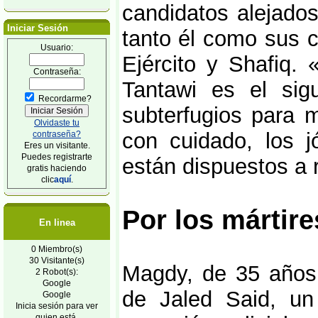
candidatos alejados
Iniciar Sesión
tanto él como sus c
Usuario:
Ejército y Shafiq.
Contraseña:
Tantawi es el sig
Recordarme?
subterfugios para 
Olvidaste tu
con cuidado, los j
contraseña?
Eres un visitante.
Puedes registrarte
están dispuestos a 
gratis haciendo
clic
aquí
.
Por los mártire
En linea
0 Miembro(s)
30 Visitante(s)
Magdy, de 35 años,
2 Robot(s):
Google
de Jaled Said, un
Google
Inicia sesión para ver
quien está.