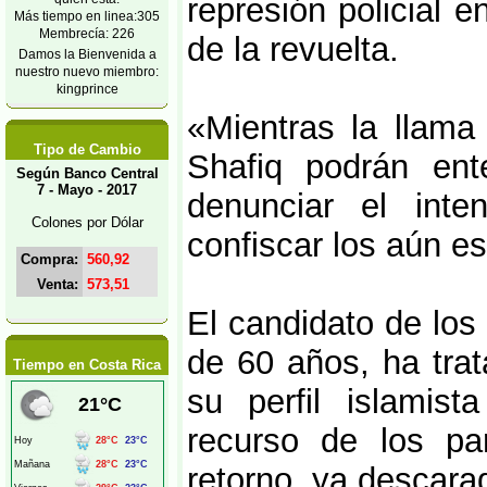
represión policial 
Más tiempo en linea:305
Membrecía: 226
de la revuelta.
Damos la Bienvenida a
nuestro nuevo miembro:
kingprince
«Mientras la llama 
Tipo de Cambio
Shafiq podrán ente
Según Banco Central
7 - Mayo - 2017
denunciar el inte
Colones por Dólar
confiscar los aún es
Compra:
560,92
Venta:
573,51
El candidato de lo
de 60 años, ha tra
Tiempo en Costa Rica
su perfil islamis
recurso de los par
retorno, ya descara