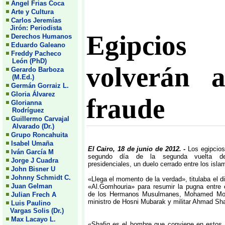
Angel Frias Coca
Arte y Cultura
Carlos Jeremías
Jirón: Periodista
Egipcios
Derechos Humanos
Eduardo Galeano
Freddy Pacheco
León (PhD)
volverán a
Gerardo Barboza
(M.Ed.)
Germán Gorraiz L.
Gloria Álvarez
fraude
Glorianna
Rodríguez
Guillermo Carvajal
Alvarado (Dr.)
Grupo Roncahuita
Isabel Umaña
El Cairo, 18 de junio de 2012. -
Los egipcios
Iván García M
segundo día de la segunda vuelta de
Jorge J Cuadra
presidenciales, un duelo cerrado entre los islam
John Bisner U
Johnny Schmidt C.
«Llega el momento de la verdad», titulaba el d
Juan Gelman
«Al.Gomhouria» para resumir la pugna entre e
de los Hermanos Musulmanes, Mohamed Mors
Julian Frech A
ministro de Hosni Mubarak y militar Ahmad Sha
Luis Paulino
Vargas Solis (Dr.)
Max Lacayo L.
«Shafiq es el hombre que conviene en estos