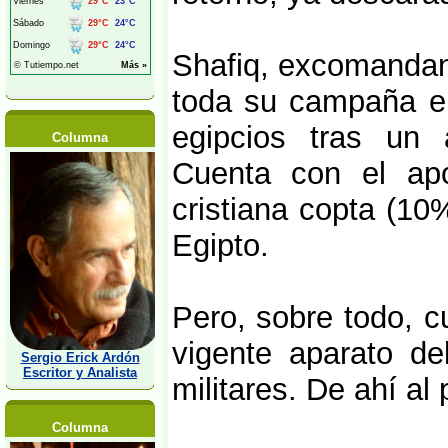
Shafiq, excomandante
toda su campaña en
egipcios tras un a
Columna
Cuenta con el ap
cristiana copta (10
Egipto.
Pero, sobre todo, c
vigente aparato de
Sergio Erick Ardón
Escritor y Analista
militares. De ahí al
Columna