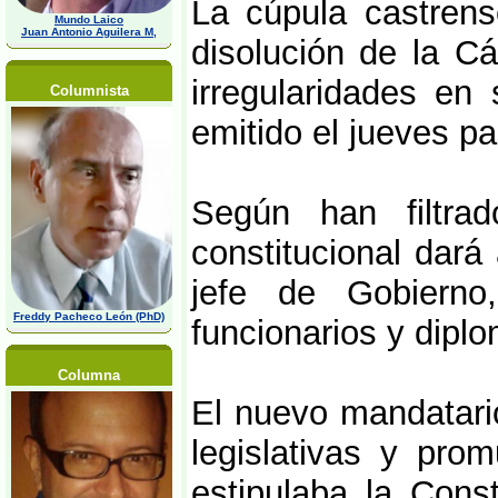
La cúpula castrense
Mundo Laico
Juan Antonio Aguilera M,
disolución de la C
irregularidades en
Columnista
emitido el jueves pa
Según han filtra
constitucional dará
jefe de Gobierno
Freddy Pacheco León (PhD)
funcionarios y diplo
Columna
El nuevo mandatari
legislativas y pro
estipulaba la Cons