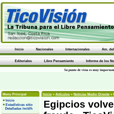
Inicio
Nacionales
Internacionales
Am. del
Editoriales
Libre Pensamiento
Informe de los No
Su punto de vista es muy important
Menu Principal
Inicio
»
Artículos
»
Noticias Medio Oriente
» 
Inicio
Egipcios volve
Estadísticas sitio
Detalladas /m/d/h