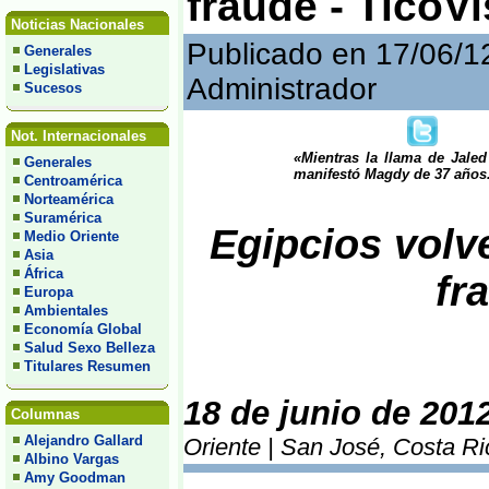
fraude - TicoV
Noticias Nacionales
Publicado en 17/06/1
Generales
Legislativas
Administrador
Sucesos
Not. Internacionales
«Mientras la llama de Jaled 
Generales
manifestó Magdy de 37 años
Centroamérica
Norteamérica
Suramérica
Egipcios volve
Medio Oriente
Asia
África
fr
Europa
Ambientales
Economía Global
Salud Sexo Belleza
Titulares Resumen
18 de junio de 201
Columnas
Alejandro Gallard
Oriente | San José, Costa Ri
Albino Vargas
Amy Goodman