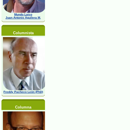
Mundo Laico
Juan Antonio Aguilera M,
Columnista
Freddy Pacheco León (PhD)
Columna