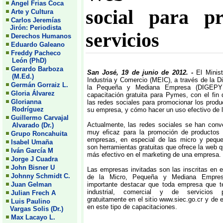
Angel Frias Coca
social para p
Arte y Cultura
Carlos Jeremías
Jirón: Periodista
servicios
Derechos Humanos
Eduardo Galeano
Freddy Pacheco
León (PhD)
Gerardo Barboza
San José, 19 de junio de 2012. -
El Minis
(M.Ed.)
Industria y Comercio (MEIC), a través de la D
Germán Gorraiz L.
la Pequeña y Mediana Empresa (DIGEPYM
Gloria Álvarez
capacitación gratuita para Pymes, con el fin
Glorianna
las redes sociales para promocionar los produ
Rodríguez
su empresa, y cómo hacer un uso efectivo de 
Guillermo Carvajal
Actualmente, las redes sociales se han conv
Alvarado (Dr.)
muy eficaz para la promoción de productos 
Grupo Roncahuita
empresas, en especial de las micro y pequ
Isabel Umaña
son herramientas gratuitas que ofrece la web 
Iván García M
más efectivo en el marketing de una empresa.
Jorge J Cuadra
John Bisner U
Las empresas invitadas son las inscritas en e
Johnny Schmidt C.
de la Micro, Pequeña y Mediana Empre
Juan Gelman
importante destacar que toda empresa que t
industrial, comercial y de servicios p
Julian Frech A
gratuitamente en el sitio www.siec.go.cr y de e
Luis Paulino
en este tipo de capacitaciones.
Vargas Solis (Dr.)
Max Lacayo L.