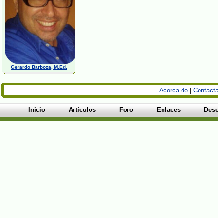
Gerardo Barboza, M.Ed.
Acerca de
|
Contacta
Inicio
Artículos
Foro
Enlaces
Desc