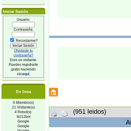
Iniciar Sesión
Usuario:
Contraseña:
Recordarme?
Olvidaste tu
contraseña?
Eres un visitante.
Puedes registrarte
gratis haciendo
clic
aquí
.
En linea
0 Miembro(s)
21 Visitante(s)
(951 leidos)
4 Robot(s):
MJ12bot
A
Google
Google
Google