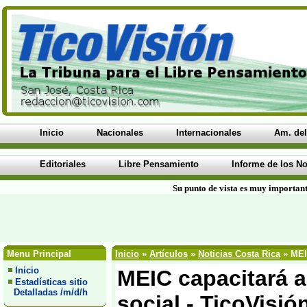
Inicio
Nacionales
Internacionales
Am. del
Editoriales
Libre Pensamiento
Informe de los No
Su punto de vista es muy important
Menu Principal
Inicio
»
Artículos
»
Noticias Costa Rica
» MEI
Inicio
MEIC capacitará 
Estadísticas sitio
Detalladas /m/d/h
social - TicoVisi