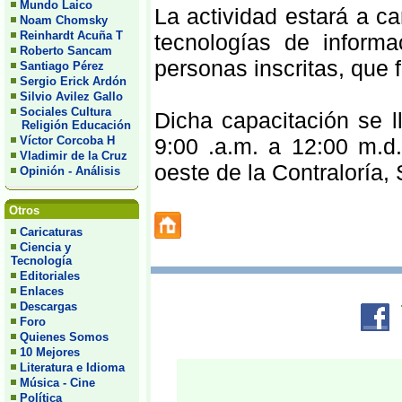
Mundo Laico
La actividad estará a ca
Noam Chomsky
Reinhardt Acuña T
tecnologías de inform
Roberto Sancam
personas inscritas, que
Santiago Pérez
Sergio Erick Ardón
Silvio Avilez Gallo
Sociales Cultura
Dicha capacitación se l
Religión Educación
Víctor Corcoba H
9:00 .a.m. a 12:00 m.d
Vladimir de la Cruz
oeste de la Contraloría,
Opinión - Análisis
Otros
Caricaturas
Ciencia y
Tecnología
Editoriales
Enlaces
Descargas
Foro
Quienes Somos
10 Mejores
Literatura e Idioma
Música - Cine
Política