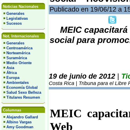
Noticias Nacionales
Publicado en 19/06/12 a 1
Generales
Legislativas
Sucesos
MEIC capacitará
Not. Internacionales
social para promoc
Generales
Centroamérica
Norteamérica
Suramérica
Medio Oriente
Asia
África
19 de junio de 2012
|
Ti
Europa
Ambientales
Costa Rica | Tribuna para el Libre
Economía Global
Salud Sexo Belleza
Titulares Resumen
MEIC capacita
Columnas
Alejandro Gallard
Albino Vargas
Web
Amy Goodman