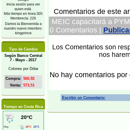
Inicia sesión para ver
quien está.
Comentarios de este art
Más tiempo en linea:305
Membrecía: 226
MEIC capacitará a PYMES
Damos la Bienvenida a
0 Comentarios |
Publica
nuestro nuevo miembro:
kingprince
Los Comentarios son respo
Tipo de Cambio
nos harem
Según Banco Central
7 - Mayo - 2017
Colones por Dólar
No hay comentarios por
Compra:
560,92
Venta:
573,51
Escribir un Comentario:
Tiempo en Costa Rica