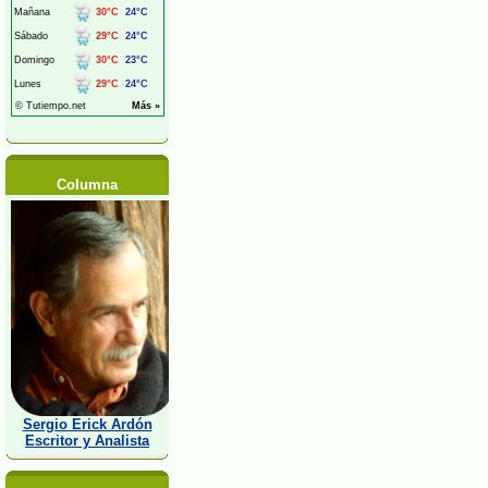
Columna
Sergio Erick Ardón
Escritor y Analista