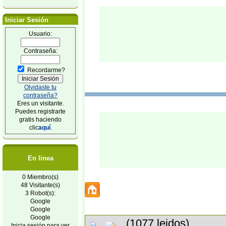
Iniciar Sesión
Usuario:
Contraseña:
Recordarme?
Olvidaste tu
contraseña?
Eres un visitante.
Puedes registrarte
gratis haciendo
clic
aquí
.
En linea
0 Miembro(s)
48 Visitante(s)
3 Robot(s):
Google
Google
Google
(1077 leidos)
Inicia sesión para ver