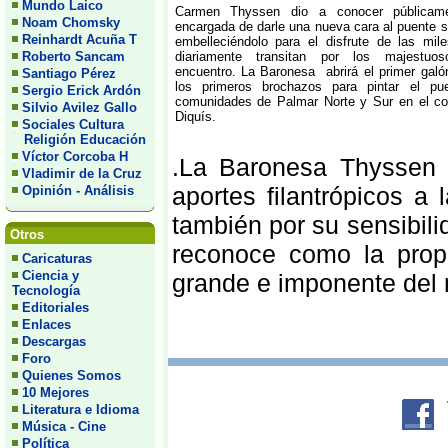
Mundo Laico
Carmen Thyssen dio a conocer públicam
Noam Chomsky
encargada de darle una nueva cara al puente so
Reinhardt Acuña T
embelleciéndolo para el disfrute de las mi
Roberto Sancam
diariamente transitan por los majestuoso
encuentro. La Baronesa abrirá el primer galó
Santiago Pérez
los primeros brochazos para pintar el p
Sergio Erick Ardón
comunidades de Palmar Norte y Sur en el cor
Silvio Avilez Gallo
Diquís.
Sociales Cultura
Religión Educación
Víctor Corcoba H
.La Baronesa Thyssen 
Vladimir de la Cruz
aportes filantrópicos 
Opinión - Análisis
también por su sensibili
Otros
reconoce como la propi
Caricaturas
Ciencia y
grande e imponente del
Tecnología
Editoriales
Enlaces
Descargas
Foro
Quienes Somos
10 Mejores
Literatura e Idioma
Música - Cine
Política