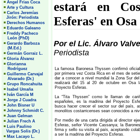
Angel Frias Coca
estará en Cos
Arte y Cultura
Carlos Jeremías
Esferas' en Osa
Jirón: Periodista
Derechos Humanos
Eduardo Galeano
Freddy Pacheco
León (PhD)
Por el Lic. Álvaro Valv
Gerardo Barboza
(M.Ed.)
Periodista
Germán Gorraiz L.
Gloria Álvarez
Glorianna
Rodríguez
La famosa Baronesa Thyssen confirmó oficial
por primera vez Costa Rica en el mes de setie
Guillermo Carvajal
dar a conocer a nivel mundial la Zona Sur de
Alvarado (Dr.)
realizará del 15 al 20 de octubre en Osa l
Grupo Roncahuita
Proyecto Esferas.
Isabel Umaña
Iván García M
La “Tita Thyssen” como le llaman de cari
Jorge J Cuadra
españoles, es la madrina del Proyecto Esfe
John Bisner U
busca hacer crecer el sector sur del país, a
Johnny Schmidt C.
monolitos costarricenses sean conocidos a niv
Juan Gelman
Por medio de una carta dirigida al director eje
Julian Frech A
Esferas, señor Vicente Cassanya; la Barone
Luis Paulino
firma y sello su visita al país, aceptando col
Vargas Solis (Dr.)
a ser la madrina del Proyecto Esferas.
Max Lacayo L.