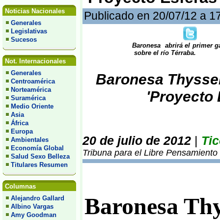
Noticias Nacionales
Publicado en 20/07/12 a 1
Generales
Legislativas
Sucesos
Baronesa abrirá el primer ga
sobre el río Térraba.
Not. Internacionales
Generales
Baronesa Thyssen
Centroamérica
Norteamérica
'Proyecto 
Suramérica
Medio Oriente
Asia
África
Europa
20 de julio de 2012
|
Tic
Ambientales
Economía Global
Tribuna para el Libre Pensamiento
Salud Sexo Belleza
Titulares Resumen
Columnas
Baronesa Th
Alejandro Gallard
Albino Vargas
Amy Goodman