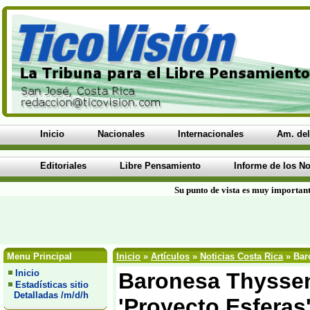
Inicio
Nacionales
Internacionales
Am. del
Editoriales
Libre Pensamiento
Informe de los No
Su punto de vista es muy important
Menu Principal
Inicio
»
Artículos
»
Noticias Costa Rica
» Baro
Inicio
Baronesa Thyssen 
Estadísticas sitio
Detalladas /m/d/h
'Proyecto Esferas