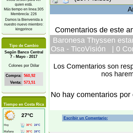
quien está.
A
Más tiempo en linea:305
Membrecía: 226
Damos la Bienvenida a
nuestro nuevo miembro:
Comentarios de este art
kingprince
Baronesa Thyssen estará
Tipo de Cambio
Osa - TicoVisión | 0 Co
Según Banco Central
7 - Mayo - 2017
Los Comentarios son respo
Colones por Dólar
nos harem
Compra:
560,92
Venta:
573,51
No hay comentarios por
Tiempo en Costa Rica
Escribir un Comentario: