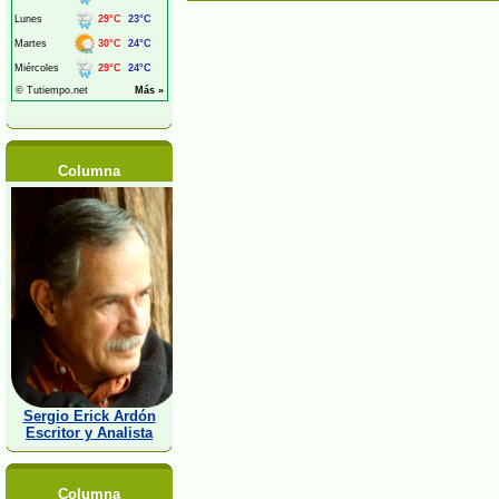
Columna
Sergio Erick Ardón
Escritor y Analista
Columna