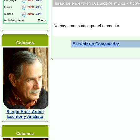
Israel se encerró en sus propios muros - TicoV
No hay comentarios por el momento.
Columna
Escribir un Comentario:
Sergio Erick Ardón
Escritor y Analista
Columna