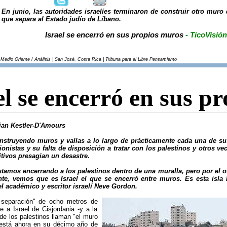
En junio, las autoridades israelíes terminaron de construir otro muro 
que separa al Estado judío de Líbano.
Israel se encerró en sus propios muros
- TicoVisión
 Medio Oriente / Análisis | San José, Costa Rica | Tribuna para el Libre Pensamiento
el se encerró en sus p
lian Kestler-D'Amours
onstruyendo muros y vallas a lo largo de prácticamente cada una de su
cionistas y su falta de disposición a tratar con los palestinos y otros v
tivos presagian un desastre.
stamos encerrando a los palestinos dentro de una muralla, pero por el
te, vemos que es Israel el que se encerró entre muros. Es esta isla
el académico y escritor israelí Neve Gordon.
 separación" de ocho metros de
de a Israel de Cisjordania -y a la
de los palestinos llaman "el muro
- está ahora en su décimo año de