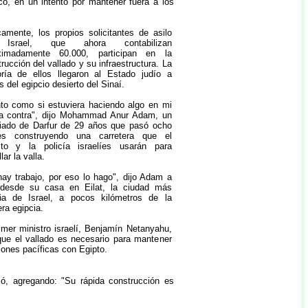
ico, en un intento por mantener fuera a los
camente, los propios solicitantes de asilo
Israel, que ahora contabilizan
ximadamente 60.000, participan en la
rucción del vallado y su infraestructura. La
ría de ellos llegaron al Estado judío a
s del egipcio desierto del Sinaí.
nto como si estuviera haciendo algo en mi
ia contra", dijo Mohammad Anur Adam, un
giado de Darfur de 29 años que pasó ocho
s construyendo una carretera que el
cito y la policía israelíes usarán para
lar la valla.
ay trabajo, por eso lo hago", dijo Adam a
desde su casa en Eilat, la ciudad más
ña de Israel, a pocos kilómetros de la
era egipcia.
imer ministro israelí, Benjamín Netanyahu,
que el vallado es necesario para mantener
iones pacíficas con Egipto.
só, agregando: "Su rápida construcción es