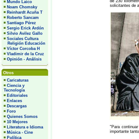
de 230 kilómetr
Mundo Laico
solicitantes de 
Noam Chomsky
Reinhardt Acuña T
Roberto Sancam
Santiago Pérez
Sergio Erick Ardón
Silvio Avilez Gallo
Sociales Cultura
Religión Educación
Víctor Corcoba H
Vladimir de la Cruz
Opinión - Análisis
Otros
Caricaturas
Ciencia y
Tecnología
Editoriales
Enlaces
Descargas
Foro
Quienes Somos
10 Mejores
"Para continuar
Literatura e Idioma
importante tanto
Música - Cine
Política