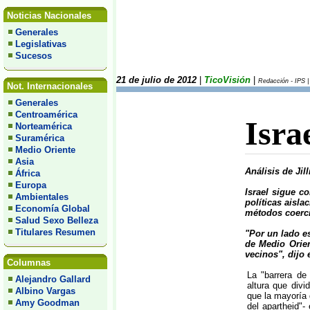
Noticias Nacionales
Generales
Legislativas
Sucesos
21 de julio de 2012
|
TicoVisión
|
Redacción - IPS |
Not. Internacionales
Generales
Centroamérica
Isra
Norteamérica
Suramérica
Medio Oriente
Asia
Análisis de Jil
África
Europa
Israel sigue c
Ambientales
políticas aisla
Economía Global
métodos coerci
Salud Sexo Belleza
Titulares Resumen
"Por un lado e
de Medio Orien
vecinos", dijo 
Columnas
La "barrera de
Alejandro Gallard
altura que divi
Albino Vargas
que la mayoría 
Amy Goodman
del apartheid"