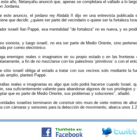
ste año, Netanyahu anunció que, apenas se completara el vallado a lo largo d
on Jordania.
e este anuncio, el jordano rey Abdalá II dijo en una entrevista publicada
tiene que decidir, ¿quiere ser parte del vecindario o quiere ser la fortaleza Isra
ador israelí Ilan Pappé, esa mentalidad "de fortaleza" no es nueva, y es pro
lso sionista, y luego israelí, no era ser parte de Medio Oriente, sino perte
zada por correo electrónico.
ga enemigos reales o imaginarios en su propio estado o en las fronteras d
tariamente, a fin de no mezclarse con los palestinos ‘primitivos’ o con el ent
e sitio israelí obliga al estado a tratar con sus vecinos solo mediante la f
ás amplio, planteó Pappé.
urallas reales e imaginarias es algo que solo podrá hacerse cuando Israel, 
ión, sea suficientemente valiente para abandonar algunos de sus privilegios y
ceptar que es parte de Medio Oriente, sus problemas y soluciones", añadió.
toridades israelíes terminaron de construir otro muro de siete metros de alt
da con cámaras y sensores para la detección de movimiento, abarca unos 1.