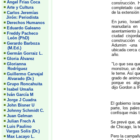
Angel Frias Coca
construcción. 
Arte y Cultura
completado cas
de la extensión 
Carlos Jeremías
Jirón: Periodista
En junio, Israe
Derechos Humanos
reanudaría en
Eduardo Galeano
asentamiento j
Freddy Pacheco
ciudad cisjor
León (PhD)
construcción
Gerardo Barboza
Adumim -una 
(M.Ed.)
ubicada cerca d
Germán Gorraiz L.
año.
Gloria Álvarez
Glorianna
"Lo que sea que
Rodríguez
monstruo, un d
le teme. Así qu
Guillermo Carvajal
grado de animo
Alvarado (Dr.)
porque es alg
Grupo Roncahuita
dijo Gordon a I
Isabel Umaña
Iván García M
Jorge J Cuadra
El gobierno isra
John Bisner U
parte, los pale
Johnny Schmidt C.
confisque más ti
Juan Gelman
Julian Frech A
Se prevé que, al
Luis Paulino
de Chicago, la 
Vargas Solis (Dr.)
Pero la campaña 
Max Lacayo L.