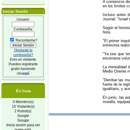
A comienzos de e
en los límites c
Iniciar Sesión
Incluso antes d
Journal: "Israel 
Usuario:
Según el histori
Contraseña:
hora.
Recordarme?
"El primer impu
entrevista reali
Olvidaste tu
"Ya sea que ten
contraseña?
encerrarse volun
Eres un visitante.
Puedes registrarte
La mentalidad d
gratis haciendo
Medio Oriente m
clic
aquí
.
"Derribar las m
fuerte de la reg
igualitario, y a
En linea
En junio, las au
muralla, equipa
0 Miembro(s)
15 Visitante(s)
2 Robot(s):
Google
Google
Inicia sesión para ver
quien está.