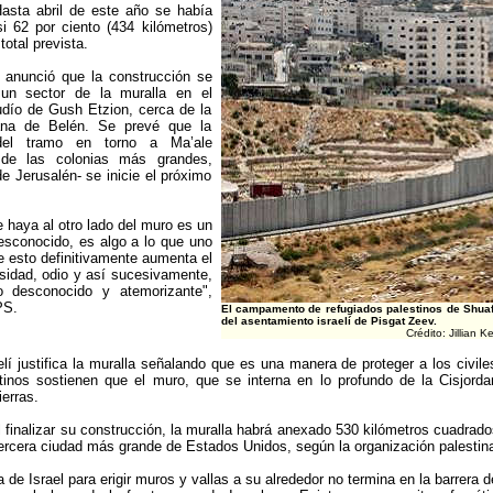
Hasta abril de este año se había
i 62 por ciento (434 kilómetros)
total prevista.
l anunció que la construcción se
 un sector de la muralla en el
udío de Gush Etzion, cerca de la
dana de Belén. Se prevé que la
 del tramo en torno a Ma’ale
de las colonias más grandes,
e Jerusalén- se inicie el próximo
 haya al otro lado del muro es un
esconocido, es algo a lo que uno
e esto definitivamente aumenta el
sidad, odio y así sucesivamente,
o desconocido y atemorizante",
PS.
El campamento de refugiados palestinos de Shuafa
del asentamiento israelí de Pisgat Zeev.
Crédito: Jillian 
elí justifica la muralla señalando que es una manera de proteger a los civiles
stinos sostienen que el muro, que se interna en lo profundo de la Cisjord
erras.
 finalizar su construcción, la muralla habrá anexado 530 kilómetros cuadrados
tercera ciudad más grande de Estados Unidos, según la organización palesti
de Israel para erigir muros y vallas a su alrededor no termina en la barrera 