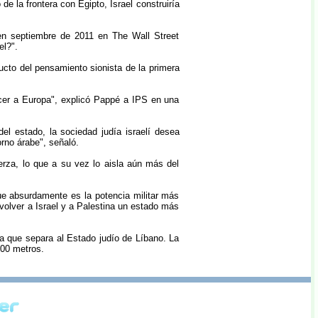
e la frontera con Egipto, Israel construiría
 en septiembre de 2011 en The Wall Street
el?".
ducto del pensamiento sionista de la primera
necer a Europa", explicó Pappé a IPS en una
el estado, la sociedad judía israelí desea
orno árabe", señaló.
uerza, lo que a su vez lo aisla aún más del
que absurdamente es la potencia militar más
 volver a Israel y a Palestina un estado más
ura que separa al Estado judío de Líbano. La
200 metros.