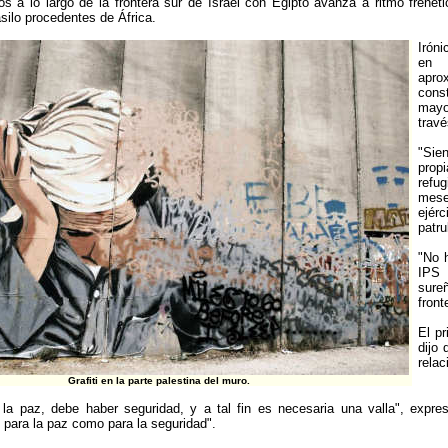
os a lo largo de la frontera sur de Israel con Egipto avanza a ritmo frenét
asilo procedentes de África.
Iróni
en 
apro
const
mayo
travé
"Sie
prop
refu
mese
ejér
patrul
"No h
IPS 
sure
front
El pr
dijo 
relac
Grafiti en la parte palestina del muro.
 la paz, debe haber seguridad, y a tal fin es necesaria una valla", expre
 para la paz como para la seguridad".