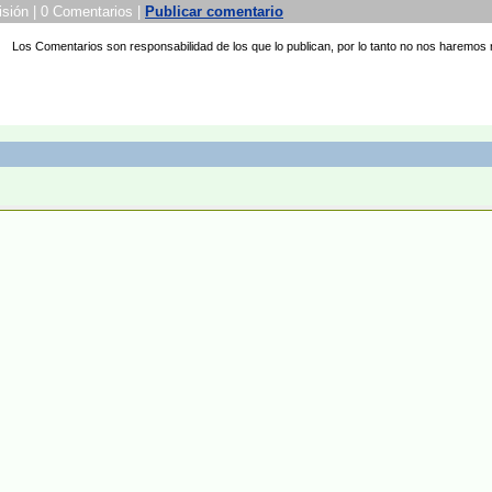
isión | 0 Comentarios |
Publicar comentario
Los Comentarios son responsabilidad de los que lo publican, por lo tanto no nos haremos