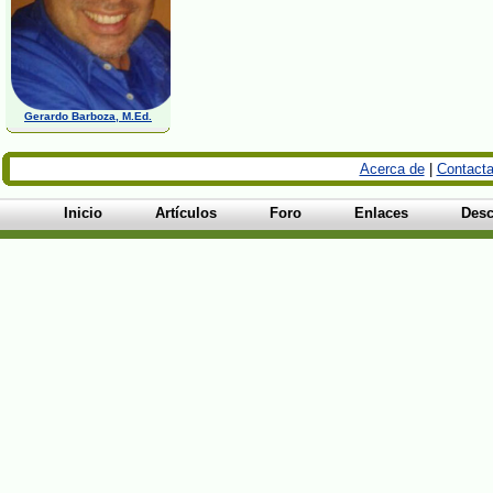
Gerardo Barboza, M.Ed.
Acerca de
|
Contacta
Inicio
Artículos
Foro
Enlaces
Desc