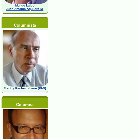
Mundo Laico
Juan Antonio Aguilera M,
Columnista
Freddy Pacheco León (PhD)
Columna