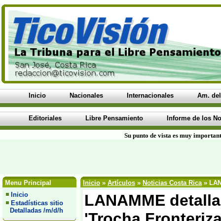
Inicio
Nacionales
Internacionales
Am. del
Editoriales
Libre Pensamiento
Informe de los No
Su punto de vista es muy important
Menu Principal
Inicio
»
Artículos
»
Noticias Costa Rica
» LANA
Inicio
LANAMME detalla y
Estadísticas sitio
Detalladas /m/d/h
'Trocha Fronteriz