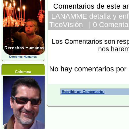
Comentarios de este art
LANAMME detalla y enfati
TicoVisión | 0 Comentar
Los Comentarios son respo
nos harem
Derechos Humanos
No hay comentarios por
Columna
Escribir un Comentario: