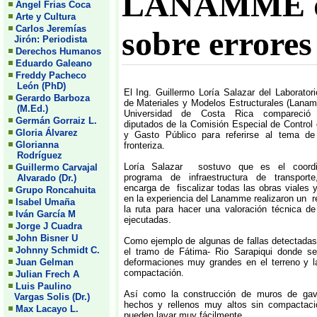
LANAMME det
Angel Frias Coca
Arte y Cultura
Carlos Jeremías
sobre errores
Jirón: Periodista
Derechos Humanos
Eduardo Galeano
Freddy Pacheco
León (PhD)
El Ing. Guillermo Loría Salazar del Laborator
Gerardo Barboza
de Materiales y Modelos Estructurales (Lana
(M.Ed.)
Universidad de Costa Rica compareció
Germán Gorraiz L.
diputados de la Comisión Especial de Control 
Gloria Álvarez
y Gasto Público para referirse al tema de
Glorianna
fronteriza.
Rodríguez
Loría Salazar sostuvo que es el coordi
Guillermo Carvajal
programa de infraestructura de transport
Alvarado (Dr.)
encarga de fiscalizar todas las obras viales 
Grupo Roncahuita
en la experiencia del Lanamme realizaron un r
Isabel Umaña
la ruta para hacer una valoración técnica de
Iván García M
ejecutadas.
Jorge J Cuadra
John Bisner U
Como ejemplo de algunas de fallas detectada
Johnny Schmidt C.
el tramo de Fátima- Rio Sarapiqui donde s
Juan Gelman
deformaciones muy grandes en el terreno y l
compactación.
Julian Frech A
Luis Paulino
Así como la construcción de muros de gav
Vargas Solis (Dr.)
hechos y rellenos muy altos sin compactac
Max Lacayo L.
pueden lavar muy fácilmente.