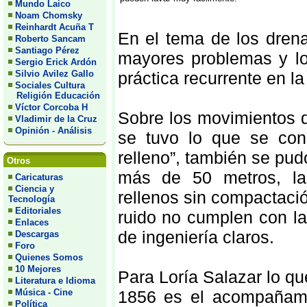
Mundo Laico
Noam Chomsky
Reinhardt Acuña T
En el tema de los dren
Roberto Sancam
Santiago Pérez
mayores problemas y lo
Sergio Erick Ardón
Silvio Avilez Gallo
práctica recurrente en la
Sociales Cultura
Religión Educación
Víctor Corcoba H
Sobre los movimientos d
Vladimir de la Cruz
Opinión - Análisis
se tuvo lo que se con
relleno”, también se pu
Otros
más de 50 metros, la 
Caricaturas
Ciencia y
rellenos sin compactació
Tecnología
Editoriales
ruido no cumplen con la
Enlaces
de ingeniería claros.
Descargas
Foro
Quienes Somos
10 Mejores
Para Loría Salazar lo qu
Literatura e Idioma
Música - Cine
1856 es el acompañamie
Política