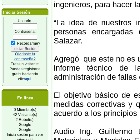
ingenieros, para hacer l
Iniciar Sesión
“La idea de nuestros i
Usuario:
personas encargadas 
Contraseña:
Salazar.
Recordarme?
Olvidaste tu
Agregó que este no es u
contraseña?
Eres un visitante.
informe técnico de l
Puedes registrarte
gratis haciendo
administración de fallas
clic
aquí
.
El objetivo básico de e
En linea
medidas correctivas y 
0 Miembro(s)
acuerdo a los principios 
42 Visitante(s)
2 Robot(s):
Google
Audio Ing. Guillermo 
Google
Inicia sesión para ver
quien está.