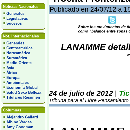
Noticias Nacionales
Publicado en 24/07/12 a 1
Generales
Legislativas
Sucesos
Sobre los movimientos de ti
como “balance entre zonas d
Not. Internacionales
Generales
LANAMME detalla
Centroamérica
Norteamérica
Suramérica
Medio Oriente
Asia
África
Europa
Ambientales
Economía Global
24 de julio de 2012
|
Tic
Salud Sexo Belleza
Titulares Resumen
Tribuna para el Libre Pensamiento
Columnas
Alejandro Gallard
Albino Vargas
Amy Goodman