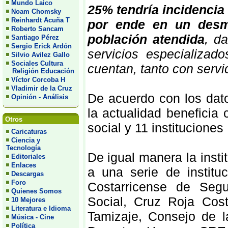
Mundo Laico
25% tendría incidencia
Noam Chomsky
Reinhardt Acuña T
por ende en un desme
Roberto Sancam
población atendida
, d
Santiago Pérez
Sergio Erick Ardón
servicios especializad
Silvio Avilez Gallo
Sociales Cultura
cuentan, tanto con servi
Religión Educación
Víctor Corcoba H
Vladimir de la Cruz
De acuerdo con los dato
Opinión - Análisis
la actualidad beneficia
Otros
social y 11 instituciones
Caricaturas
Ciencia y
Tecnología
De igual manera la instit
Editoriales
Enlaces
a una serie de institu
Descargas
Foro
Costarricense de Segu
Quienes Somos
Social, Cruz Roja Cost
10 Mejores
Literatura e Idioma
Tamizaje, Consejo de l
Música - Cine
Política