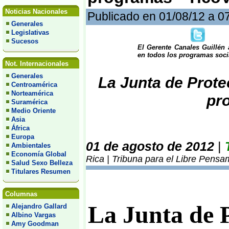
Noticias Nacionales
Publicado en 01/08/12 a 0
Generales
Legislativas
Sucesos
El Gerente Canales Guillén 
en todos los programas soci
Not. Internacionales
Generales
La Junta de Prote
Centroamérica
Norteamérica
pr
Suramérica
Medio Oriente
Asia
África
Europa
01 de agosto de 2012
|
Ambientales
Economía Global
Rica | Tribuna para el Libre Pensa
Salud Sexo Belleza
Titulares Resumen
Columnas
La Junta de P
Alejandro Gallard
Albino Vargas
Amy Goodman