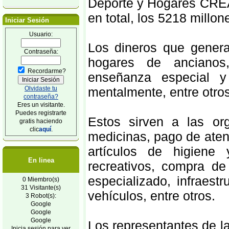
Deporte y Hogares CREA
en total, los 5218 millon
Iniciar Sesión
Usuario:
Los dineros que genera
Contraseña:
hogares de ancianos,
Recordarme?
enseñanza especial y
Olvidaste tu
mentalmente, entre otros
contraseña?
Eres un visitante.
Puedes registrarte
Estos sirven a las or
gratis haciendo
clic
aquí
.
medicinas, pago de aten
artículos de higiene 
En linea
recreativos, compra de
especializado, infraest
0 Miembro(s)
31 Visitante(s)
vehículos, entre otros.
3 Robot(s):
Google
Google
Google
Los representantes de la
Inicia sesión para ver