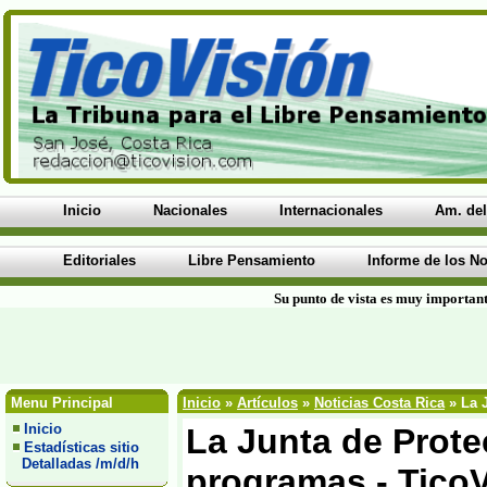
Inicio
Nacionales
Internacionales
Am. del
Editoriales
Libre Pensamiento
Informe de los No
Su punto de vista es muy important
Menu Principal
Inicio
»
Artículos
»
Noticias Costa Rica
» La 
Inicio
La Junta de Prote
Estadísticas sitio
Detalladas /m/d/h
programas - Tico