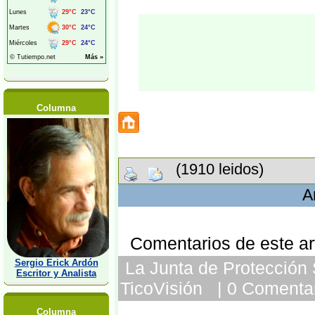
Columna
(1910 leidos)
A
Comentarios de este art
Sergio Erick Ardón
La Junta de Protección 
Escritor y Analista
TicoVisión | 0 Comentar
Columna