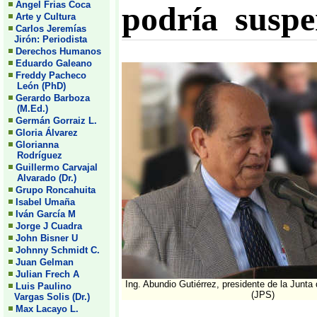
Angel Frias Coca
podría susp
Arte y Cultura
Carlos Jeremías
Jirón: Periodista
Derechos Humanos
Eduardo Galeano
Freddy Pacheco
León (PhD)
Gerardo Barboza
(M.Ed.)
Germán Gorraiz L.
Gloria Álvarez
Glorianna
Rodríguez
Guillermo Carvajal
Alvarado (Dr.)
Grupo Roncahuita
Isabel Umaña
Iván García M
Jorge J Cuadra
John Bisner U
Johnny Schmidt C.
Juan Gelman
Julian Frech A
Ing. Abundio Gutiérrez, presidente de la Junta
Luis Paulino
(JPS)
Vargas Solis (Dr.)
Max Lacayo L.