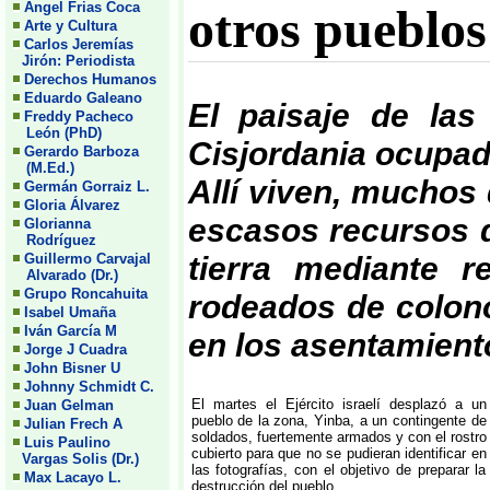
Angel Frias Coca
otros pueblos
Arte y Cultura
Carlos Jeremías
Jirón: Periodista
Derechos Humanos
Eduardo Galeano
El paisaje de las
Freddy Pacheco
León (PhD)
Cisjordania ocupad
Gerardo Barboza
(M.Ed.)
Allí viven, muchos 
Germán Gorraiz L.
Gloria Álvarez
escasos recursos q
Glorianna
Rodríguez
tierra mediante r
Guillermo Carvajal
Alvarado (Dr.)
Grupo Roncahuita
rodeados de colon
Isabel Umaña
Iván García M
en los asentamiento
Jorge J Cuadra
John Bisner U
Johnny Schmidt C.
El martes el Ejército israelí desplazó a un
Juan Gelman
pueblo de la zona, Yinba, a un contingente de
Julian Frech A
soldados, fuertemente armados y con el rostro
Luis Paulino
cubierto para que no se pudieran identificar en
Vargas Solis (Dr.)
las fotografías, con el objetivo de preparar la
Max Lacayo L.
destrucción del pueblo.