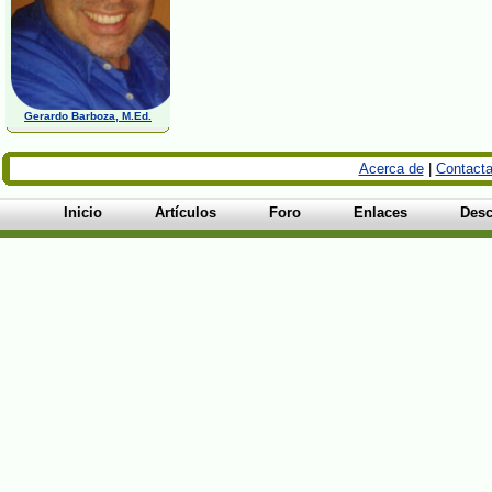
Gerardo Barboza, M.Ed.
Acerca de
|
Contacta
Inicio
Artículos
Foro
Enlaces
Desc