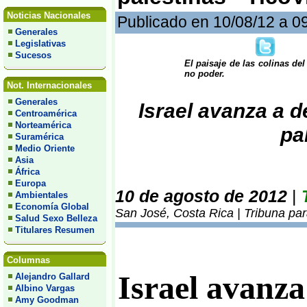
Noticias Nacionales
Publicado en 10/08/12 a 0
Generales
Legislativas
Sucesos
El paisaje de las colinas de
no poder.
Not. Internacionales
Generales
Israel avanza a d
Centroamérica
Norteamérica
pa
Suramérica
Medio Oriente
Asia
África
Europa
10 de agosto de 2012
|
Ambientales
Economía Global
San José, Costa Rica | Tribuna pa
Salud Sexo Belleza
Titulares Resumen
Columnas
Israel avanza 
Alejandro Gallard
Albino Vargas
Amy Goodman