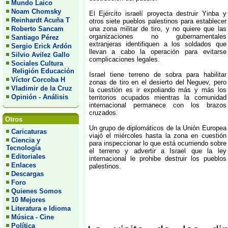
Mundo Laico
Noam Chomsky
El Ejército israelí proyecta destruir Yinba y
Reinhardt Acuña T
otros siete pueblos palestinos para establecer
Roberto Sancam
una zona militar de tiro, y no quiere que las
organizaciones no gubernamentales
Santiago Pérez
extranjeras identifiquen a los soldados que
Sergio Erick Ardón
llevan a cabo la operación para evitarse
Silvio Avilez Gallo
complicaciones legales.
Sociales Cultura
Religión Educación
Israel tiene terreno de sobra para habilitar
Víctor Corcoba H
zonas de tiro en el desierto del Neguev, pero
Vladimir de la Cruz
la cuestión es ir expoliando más y más los
Opinión - Análisis
territorios ocupados mientras la comunidad
internacional permanece con los brazos
cruzados.
Otros
Un grupo de diplomáticos de la Unión Europea
Caricaturas
viajó el miércoles hasta la zona en cuestión
Ciencia y
para inspeccionar lo que está ocurriendo sobre
Tecnología
el terreno y advertir a Israel que la ley
Editoriales
internacional le prohibe destruir los pueblos
Enlaces
palestinos.
Descargas
Foro
Quienes Somos
10 Mejores
Literatura e Idioma
Música - Cine
Política