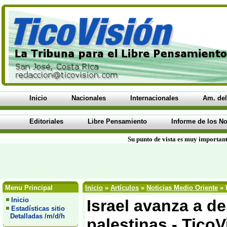
Inicio
Nacionales
Internacionales
Am. del
Editoriales
Libre Pensamiento
Informe de los No
Su punto de vista es muy important
Menu Principal
Inicio
»
Artículos
»
Noticias Medio Oriente
» 
Inicio
Israel avanza a de
Estadísticas sitio
Detalladas /m/d/h
palestinas - Tico