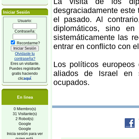
La visita de los di
desgraciadamente este 
Iniciar Sesión
el pasado. Al contrar
Usuario:
diplomáticos, sino en
Contraseña:
sistemáticamente las r
Recordarme?
entrar en conflicto con e
Olvidaste tu
contraseña?
Los políticos europeos
Eres un visitante.
Puedes registrarte
aliados de Israel en 
gratis haciendo
clic
aquí
.
ocupados.
En linea
0 Miembro(s)
31 Visitante(s)
2 Robot(s):
Google
Google
Inicia sesión para ver
quien está.