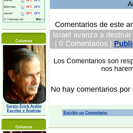
A
Comentarios de este art
Israel avanza a destruir
Columna
| 0 Comentarios |
Publi
Los Comentarios son respo
nos harem
No hay comentarios por
Sergio Erick Ardón
Escritor y Analista
Escribir un Comentario:
Columna