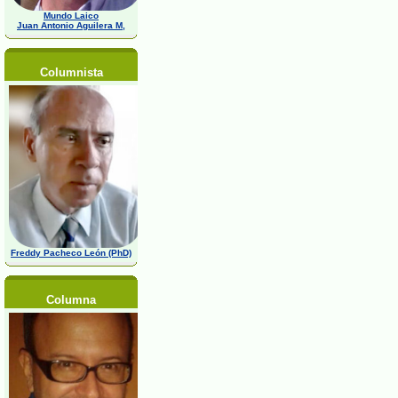
Mundo Laico
Juan Antonio Aguilera M,
Columnista
Freddy Pacheco León (PhD)
Columna