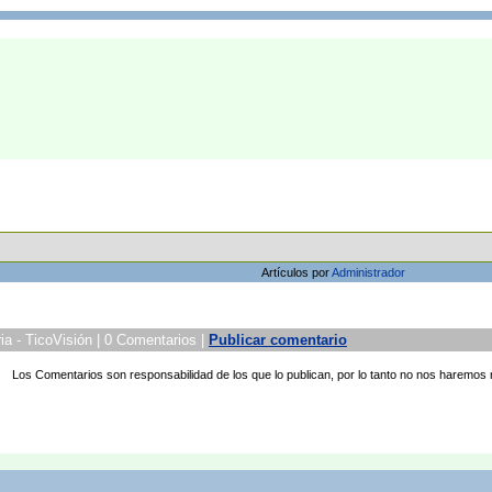
Artículos por
Administrador
ia - TicoVisión | 0 Comentarios |
Publicar comentario
Los Comentarios son responsabilidad de los que lo publican, por lo tanto no nos haremos