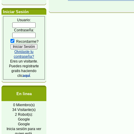
Iniciar Sesión
Usuario:
Contraseña:
Recordarme?
Olvidaste tu
contraseña?
Eres un visitante.
Puedes registrarte
gratis haciendo
clic
aquí
.
En linea
0 Miembro(s)
34 Visitante(s)
2 Robot(s):
Google
Google
Inicia sesión para ver
quien está.