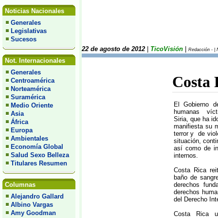
Noticias Nacionales
Generales
Legislativas
Sucesos
22 de agosto de 2012
|
TicoVisión
|
Redacción - | 
Not. Internacionales
Generales
Costa R
Centroamérica
Norteamérica
Suramérica
El Gobierno d
Medio Oriente
humanas vícti
Asia
Siria, que ha i
África
manifiesta su m
Europa
terror y de viol
Ambientales
situación, cont
Economía Global
así como de in
Salud Sexo Belleza
internos.
Titulares Resumen
Costa Rica rei
baño de sangre
Columnas
derechos funda
derechos human
Alejandro Gallard
del Derecho Int
Albino Vargas
Amy Goodman
Costa Rica u