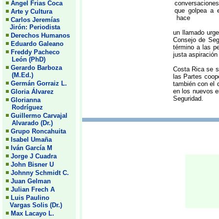
Angel Frias Coca
conversaciones
que golpea a 
Arte y Cultura
hace
Carlos Jeremías
Jirón: Periodista
un llamado urge
Derechos Humanos
Consejo de Seg
Eduardo Galeano
término a las pe
Freddy Pacheco
justa aspiración
León (PhD)
Gerardo Barboza
Costa Rica se s
(M.Ed.)
las Partes coop
Germán Gorraiz L.
también con el 
en los nuevos es
Gloria Álvarez
Seguridad.
Glorianna
Rodríguez
Guillermo Carvajal
Alvarado (Dr.)
Grupo Roncahuita
Isabel Umaña
Iván García M
Jorge J Cuadra
John Bisner U
Johnny Schmidt C.
Juan Gelman
Julian Frech A
Luis Paulino
Vargas Solis (Dr.)
Max Lacayo L.