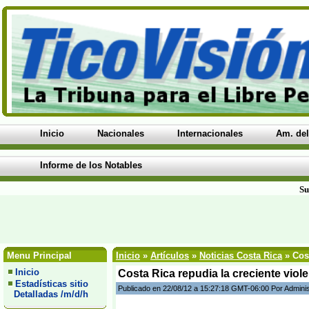
Inicio
Nacionales
Internacionales
Am. del
Informe de los Notables
Su
Menu Principal
Inicio
»
Artículos
»
Noticias Costa Rica
» Cost
Inicio
Costa Rica repudia la creciente viole
Estadísticas sitio
Publicado en 22/08/12 a 15:27:18 GMT-06:00 Por Admini
Detalladas /m/d/h