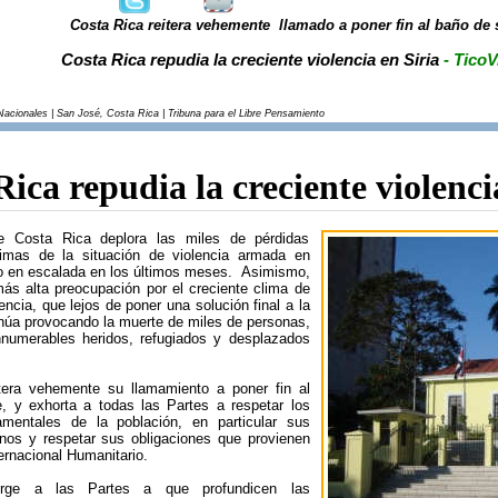
Costa Rica reitera vehemente llamado a poner fin al baño de 
Costa Rica repudia la creciente violencia en Siria
- TicoV
Nacionales | San José, Costa Rica | Tribuna para el Libre Pensamiento
ica repudia la creciente violenci
e Costa Rica deplora las miles de pérdidas
mas de la situación de violencia armada en
do en escalada en los últimos meses. Asimismo,
ás alta preocupación por el creciente clima de
encia, que lejos de poner una solución final a la
inúa provocando la muerte de miles de personas,
numerables heridos, refugiados y desplazados
tera vehemente su llamamiento a poner fin al
, y exhorta a todas las Partes a respetar los
mentales de la población, en particular sus
os y respetar sus obligaciones que provienen
ernacional Humanitario.
rge a las Partes a que profundicen las