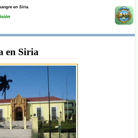
sangre en Siria.
isión
a en Siria