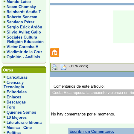
Mundo Laico
Noam Chomsky
Reinhardt Acuña T
Roberto Sancam
Santiago Pérez
Sergio Erick Ardón
Silvio Avilez Gallo
Sociales Cultura
Religión Educación
Víctor Corcoba H
Vladimir de la Cruz
Opinión - Análisis
(1276 leidos)
Otros
Caricaturas
Ciencia y
Comentarios de este artículo:
Tecnología
Editoriales
Costa Rica repudia la creciente violencia en Sir
Enlaces
Descargas
Foro
Quienes Somos
No hay comentarios por el momento.
10 Mejores
Literatura e Idioma
Música - Cine
Escribir un Comentario:
Política