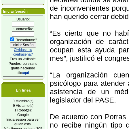
de inconvenientes porqu
Iniciar Sesión
han querido cerrar debid
Usuario:
Contraseña:
“Es cierto que no hab
organización de carác
Recordarme?
ocupan esta ayuda par
Olvidaste tu
contraseña?
mes”, justificó el congres
Eres un visitante.
Puedes registrarte
gratis haciendo
clic
aquí
.
“La organización cuen
psicólogo para atender 
asistencia de un médi
En linea
legislador del PASE.
0 Miembro(s)
9 Visitante(s)
1 Robot(s):
De acuerdo con Porras C
Google
Inicia sesión para ver
no recibe ningún tipo
quien está.
Más tiempo en linea:305