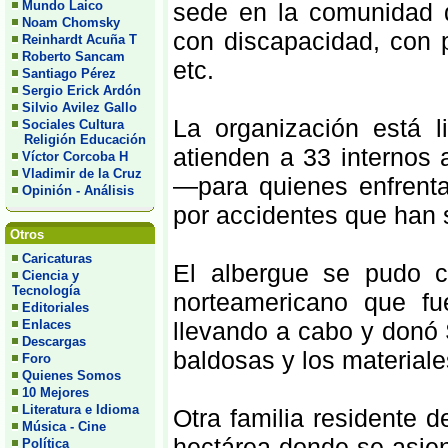
Mundo Laico
sede en la comunidad 
Noam Chomsky
con discapacidad, con 
Reinhardt Acuña T
Roberto Sancam
etc.
Santiago Pérez
Sergio Erick Ardón
Silvio Avilez Gallo
La organización está 
Sociales Cultura
Religión Educación
atienden a 33 internos a
Víctor Corcoba H
Vladimir de la Cruz
—para quienes enfrent
Opinión - Análisis
por accidentes que han 
Otros
Caricaturas
El albergue se pudo c
Ciencia y
Tecnología
norteamericano que fu
Editoriales
Enlaces
llevando a cabo y donó
Descargas
baldosas y los materiale
Foro
Quienes Somos
10 Mejores
Literatura e Idioma
Otra familia residente
Música - Cine
hectárea donde se asien
Política