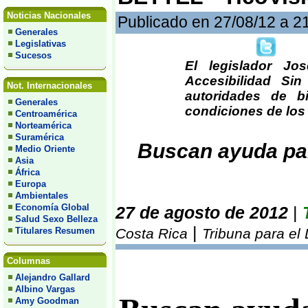
Noticias Nacionales
Publicado en 27/08/12 a 2
Generales
Legislativas
Sucesos
El legislador Jo
Accesibilidad Si
Not. Internacionales
autoridades de bi
Generales
condiciones de los 
Centroamérica
Norteamérica
Suramérica
Buscan ayuda pa
Medio Oriente
Asia
África
Europa
Ambientales
Economía Global
27 de agosto de 2012
|
Salud Sexo Belleza
|
Titulares Resumen
Costa Rica
Tribuna para el
Columnas
Alejandro Gallard
Albino Vargas
Amy Goodman