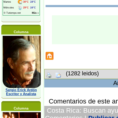
Columna
(1282 leidos)
A
Sergio Erick Ardón
Escritor y Analista
Comentarios de este art
Columna
Costa Rica: Buscan ayud