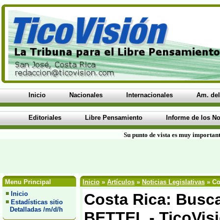
Inicio
Nacionales
Internacionales
Am. del
Editoriales
Libre Pensamiento
Informe de los No
Su punto de vista es muy important
Menu Principal
Inicio
»
Artículos
»
Noticias Legislativas
» Co
Inicio
Costa Rica: Busca
Estadísticas sitio
Detalladas /m/d/h
BETTEL - TicoVis