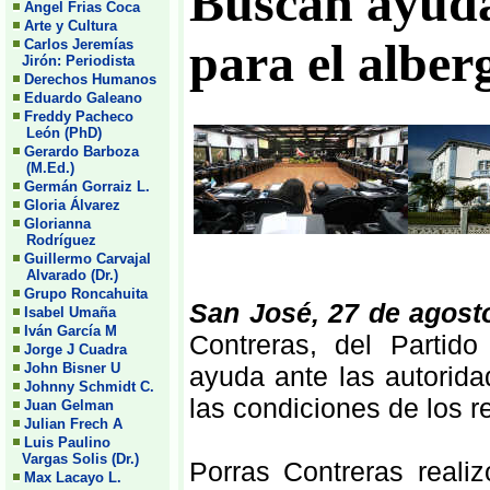
Buscan ayud
Angel Frias Coca
Arte y Cultura
para el alb
Carlos Jeremías
Jirón: Periodista
Derechos Humanos
Eduardo Galeano
Freddy Pacheco
León (PhD)
Gerardo Barboza
(M.Ed.)
Germán Gorraiz L.
Gloria Álvarez
Glorianna
Rodríguez
Guillermo Carvajal
Alvarado (Dr.)
Grupo Roncahuita
San José, 27 de agost
Isabel Umaña
Iván García M
Contreras, del Partid
Jorge J Cuadra
John Bisner U
ayuda ante las autorida
Johnny Schmidt C.
las condiciones de los r
Juan Gelman
Julian Frech A
Luis Paulino
Vargas Solis (Dr.)
Porras Contreras realiz
Max Lacayo L.