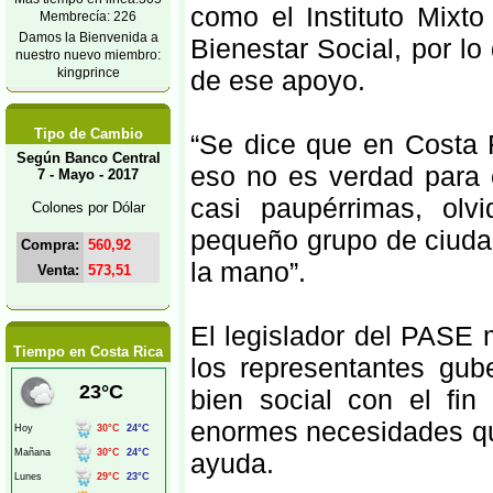
como el Instituto Mixt
Membrecía: 226
Damos la Bienvenida a
Bienestar Social, por l
nuestro nuevo miembro:
kingprince
de ese apoyo.
Tipo de Cambio
“Se dice que en Costa 
Según Banco Central
eso no es verdad para 
7 - Mayo - 2017
casi paupérrimas, ol
Colones por Dólar
pequeño grupo de ciuda
Compra:
560,92
la mano”.
Venta:
573,51
El legislador del PASE 
Tiempo en Costa Rica
los representantes gub
bien social con el fi
enormes necesidades qu
ayuda.