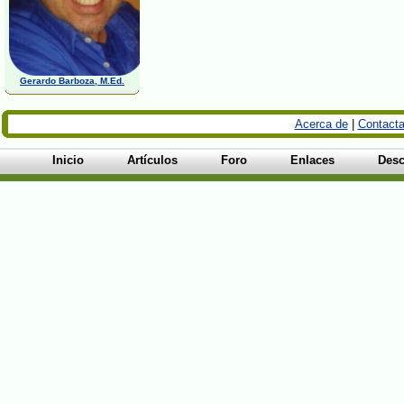
Gerardo Barboza, M.Ed.
Acerca de
|
Contacta
Inicio
Artículos
Foro
Enlaces
Desc