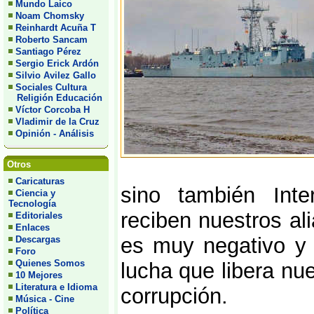
Mundo Laico
Noam Chomsky
Reinhardt Acuña T
Roberto Sancam
Santiago Pérez
Sergio Erick Ardón
Silvio Avilez Gallo
Sociales Cultura
Religión Educación
Víctor Corcoba H
Vladimir de la Cruz
Opinión - Análisis
Otros
Caricaturas
sino también Inte
Ciencia y
Tecnología
reciben nuestros al
Editoriales
Enlaces
es muy negativo y
Descargas
Foro
Quienes Somos
lucha que libera nue
10 Mejores
Literatura e Idioma
corrupción.
Música - Cine
Política