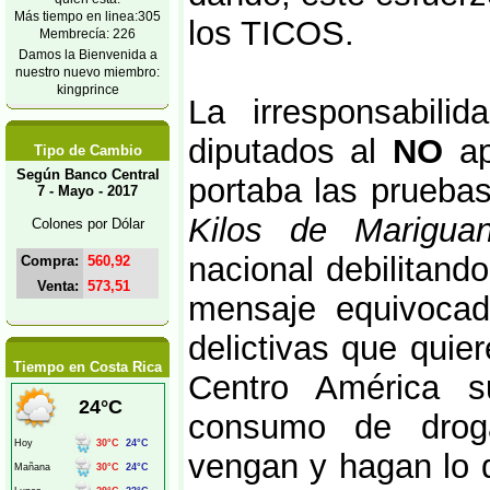
Más tiempo en linea:305
los TICOS.
Membrecía: 226
Damos la Bienvenida a
nuestro nuevo miembro:
kingprince
La irresponsabili
diputados al
NO
ap
Tipo de Cambio
Según Banco Central
portaba las pruebas
7 - Mayo - 2017
Kilos de Marigua
Colones por Dólar
nacional debilitand
Compra:
560,92
Venta:
573,51
mensaje equivocad
delictivas que quie
Tiempo en Costa Rica
Centro América su
consumo de drog
vengan y hagan lo 