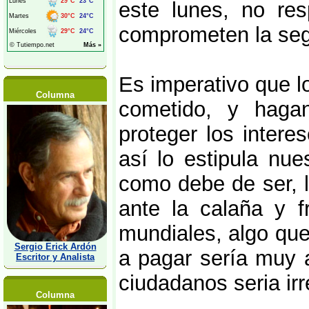
este lunes, no res
comprometen la seg
Es imperativo que lo
Columna
cometido, y haga
proteger los inter
así lo estipula nue
como debe de ser, l
ante la calaña y f
mundiales, algo que
Sergio Erick Ardón
a pagar sería muy a
Escritor y Analista
ciudadanos seria irr
Columna