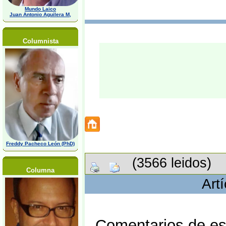
Mundo Laico
Juan Antonio Aguilera M,
Columnista
Freddy Pacheco León (PhD)
(3566 leidos)
Columna
Art
Comentarios de est