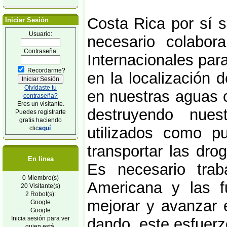
Costa Rica por sí 
Iniciar Sesión
Usuario:
necesario colabor
Contraseña:
Internacionales par
Recordarme?
en la localización 
Olvidaste tu
en nuestras aguas 
contraseña?
Eres un visitante.
destruyendo nues
Puedes registrarte
gratis haciendo
utilizados como p
clic
aquí
.
transportar las dro
En linea
Es necesario trab
0 Miembro(s)
Americana y las fu
20 Visitante(s)
2 Robot(s):
mejorar y avanzar 
Google
Google
Inicia sesión para ver
dando, este esfuerzo
quien está.