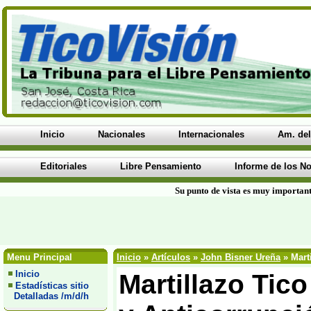
Inicio
Nacionales
Internacionales
Am. del
Editoriales
Libre Pensamiento
Informe de los No
Su punto de vista es muy important
Menu Principal
Inicio
»
Artículos
»
John Bisner Ureña
» Mart
Inicio
Martillazo Tic
Estadísticas sitio
Detalladas /m/d/h