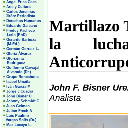
Angel Frias Coca
Arte y Cultura
Carlos Jeremías
Jirón: Periodista
Martillazo 
Derechos Humanos
Eduardo Galeano
Freddy Pacheco
León (PhD)
la luch
Gerardo Barboza
(M.Ed.)
Germán Gorraiz L.
Gloria Álvarez
Anticorrup
Glorianna
Rodríguez
Guillermo Carvajal
Alvarado (Dr.)
Grupo Roncahuita
Isabel Umaña
John F. Bisner Ur
Iván García M
Jorge J Cuadra
Analista
John Bisner U
Johnny Schmidt C.
Juan Gelman
Julian Frech A
Luis Paulino
Vargas Solis (Dr.)
Max Lacayo L.