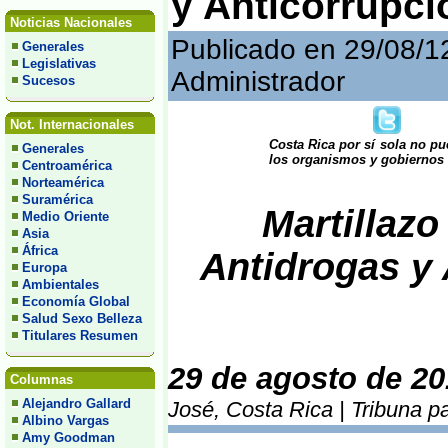
y Anticorrupci
Noticias Nacionales
Publicado en 29/08/1
Generales
Legislativas
Administrador
Sucesos
Not. Internacionales
Costa Rica por sí sola no pue
Generales
los organismos y gobiernos I
Centroamérica
Norteamérica
Suramérica
Martillazo
Medio Oriente
Asia
África
Antidrogas y 
Europa
Ambientales
Economía Global
Salud Sexo Belleza
Titulares Resumen
29 de agosto de 20
Columnas
Alejandro Gallard
José, Costa Rica | Tribuna p
Albino Vargas
Amy Goodman