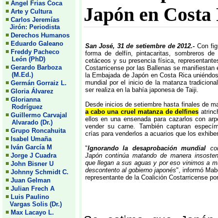
Angel Frias Coca
Japón en Costa 
Arte y Cultura
Carlos Jeremías
Jirón: Periodista
Derechos Humanos
Eduardo Galeano
San José, 31 de setiembre de 2012.-
Con fig
Freddy Pacheco
forma de delfín, pintacaritas, sombreros d
León (PhD)
cetáceos y su presencia física, representante
Gerardo Barboza
Costarricense por las Ballenas se manifiestan 
(M.Ed.)
la Embajada de Japón en Costa Rica uniéndos
mundial por el inicio de la matanza tradiciona
Germán Gorraiz L.
ser realiza en la bahía japonesa de Taiji.
Gloria Álvarez
Glorianna
Desde inicios de setiembre hasta finales de 
Rodríguez
a cabo una cruel matanza de delfines
atrinc
Guillermo Carvajal
ellos en una ensenada para cazarlos con ar
Alvarado (Dr.)
vender su carne. También capturan especí
Grupo Roncahuita
crías para venderlos a acuarios que los exhiben
Isabel Umaña
Iván García M
"
Ignorando la desaprobación mundial
con
Jorge J Cuadra
Japón continúa matando de manera insosteni
que llegan a sus aguas y por eso vinimos a ma
John Bisner U
descontento al gobierno japonés
", informó Ma
Johnny Schmidt C.
representante de la Coalición Costarricense por
Juan Gelman
Julian Frech A
Luis Paulino
Vargas Solis (Dr.)
Max Lacayo L.