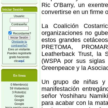
Ric O'Barry, un exentr
Iniciar Sesión
convertirse en un firme 
Usuario:
La Coalición Costarr
Contraseña:
organizaciones no gube
Recordarme?
estos grandes cetáceo
Olvidaste tu
PRETOMA, PROMAR, 
contraseña?
Eres un visitante.
Leatherback Trust, la 
Puedes registrarte
gratis haciendo
(WSPA por sus sigla
clic
aquí
.
Greenpeace y la Asociac
En linea
Un grupo de niñas y n
0 Miembro(s)
manifestación entregá
59 Visitante(s)
3 Robot(s):
señor Yoshiharu Namiki,
Google
Google
para acabar con la mata
Google
Inicia sesión para ver