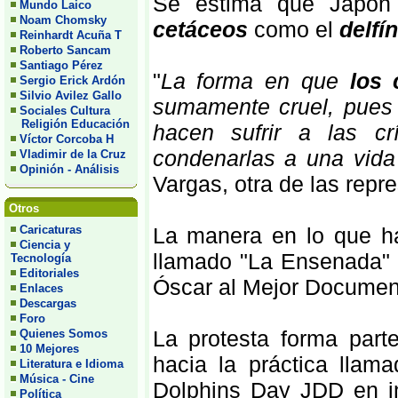
Se estima que Japó
Mundo Laico
Noam Chomsky
cetáceos
como el
delfí
Reinhardt Acuña T
Roberto Sancam
Santiago Pérez
"
La forma en que
los 
Sergio Erick Ardón
Silvio Avilez Gallo
sumamente cruel, pues 
Sociales Cultura
Religión Educación
hacen sufrir a las 
Víctor Corcoba H
condenarlas a una vida 
Vladimir de la Cruz
Opinión - Análisis
Vargas, otra de las repr
Otros
Caricaturas
La manera en lo que ha
Ciencia y
llamado "La Ensenada" 
Tecnología
Editoriales
Óscar al Mejor Document
Enlaces
Descargas
Foro
La protesta forma par
Quienes Somos
10 Mejores
hacia la práctica llam
Literatura e Idioma
Música - Cine
Dolphins Day JDD en in
Política