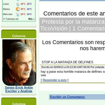
Comentarios de este art
Protesta por la matanza 
TicoVisión | 1 Comentari
Columna
Los Comentarios son respo
nos harem
STOP A LA MATANZA DE DELFINES
Escrito en 02/09/12 a 03:13:30 GMT-06:00 Por yolanda
hay q parar esta horrible matanza de delfines
sea
[
Responder a esto
]
Sergio Erick Ardón
Escritor y Analista
Escribir un Comentario:
Columna