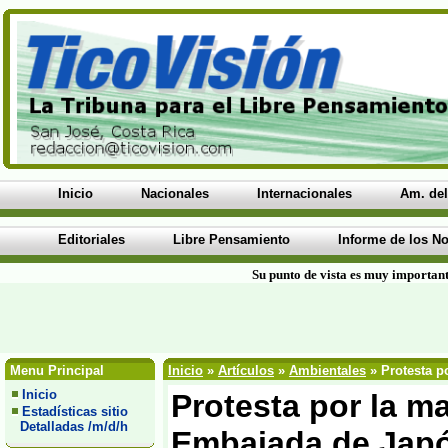
Inicio
Nacionales
Internacionales
Am. del
Editoriales
Libre Pensamiento
Informe de los No
Su punto de vista es muy important
Menu Principal
Inicio
»
Artículos
»
Ambientales
» Protesta p
Inicio
Protesta por la ma
Estadísticas sitio
Detalladas /m/d/h
Embajada de Japó