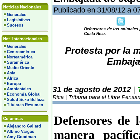
Noticias Nacionales
Publicado en 31/08/12 a 0
Generales
Legislativas
Sucesos
Defensores de los animales 
Costa Rica.
Not. Internacionales
Generales
Protesta por la m
Centroamérica
Norteamérica
Embaja
Suramérica
Medio Oriente
Asia
África
Europa
31 de agosto de 2012
|
Ambientales
Economía Global
Rica | Tribuna para el Libre Pensa
Salud Sexo Belleza
Titulares Resumen
Defensores de 
Columnas
Alejandro Gallard
manera pacífi
Albino Vargas
Amy Goodman