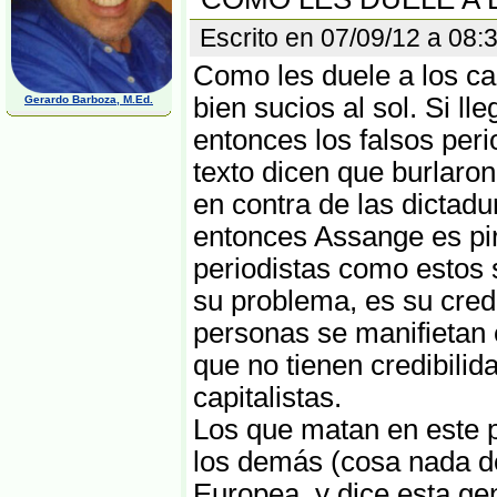
Escrito en 07/09/12 a 08
Como les duele a los ca
bien sucios al sol. Si l
Gerardo Barboza, M.Ed.
entonces los falsos peri
texto dicen que burlaro
en contra de las dictad
entonces Assange es pira
periodistas como estos 
su problema, es su credi
personas se manifietan
que no tienen credibili
capitalistas.
Los que matan en este p
los demás (cosa nada d
Europea, y dice esta ge