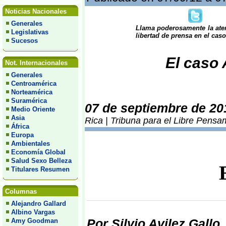
Noticias Nacionales
Generales
Llama poderosamente la aten
Legislativas
libertad de prensa en el cas
Sucesos
El caso
Not. Internacionales
Generales
Centroamérica
Norteamérica
Suramérica
07 de septiembre de 20
Medio Oriente
Asia
Rica | Tribuna para el Libre Pensa
África
Europa
Ambientales
Economía Global
Salud Sexo Belleza
Titulares Resumen
Columnas
Alejandro Gallard
Albino Vargas
Por Silvio Avilez Gallo
Amy Goodman