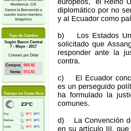
europeos, el Reino U
Membrecía: 226
diplomático por no se
Damos la Bienvenida a
nuestro nuevo miembro:
y al Ecuador como país
kingprince
b) Los Estados Unid
Tipo de Cambio
Según Banco Central
solicitado que Assan
7 - Mayo - 2017
responder ante la ju
Colones por Dólar
contra.
Compra:
560,92
Venta:
573,51
c) El Ecuador conce
es un perseguido polí
ha formulado la just
Tiempo en Costa Rica
comunes.
d) La Convención de
en su artículo III, qu