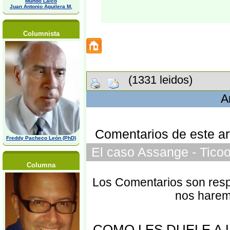
Mundo Laico
Juan Antonio Aguilera M,
Columnista
(1331 leidos)
A
Comentarios de este art
Freddy Pacheco León (PhD)
El caso Assange - Tico
Columna
Los Comentarios son respo
nos harem
COMO LES DUELE A 