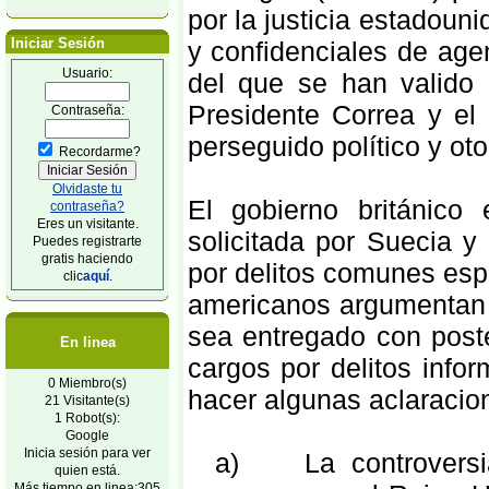
por la justicia estadoun
Iniciar Sesión
y confidenciales de ag
Usuario:
del que se han valido 
Presidente Correa y el
Contraseña:
perseguido político y ot
Recordarme?
Olvidaste tu
El gobierno británico
contraseña?
Eres un visitante.
solicitada por Suecia y
Puedes registrarte
gratis haciendo
por delitos comunes esp
clic
aquí
.
americanos argumentan 
sea entregado con poste
En linea
cargos por delitos info
0 Miembro(s)
hacer algunas aclaracio
21 Visitante(s)
1 Robot(s):
Google
Inicia sesión para ver
a) La controversia
quien está.
Más tiempo en linea:305