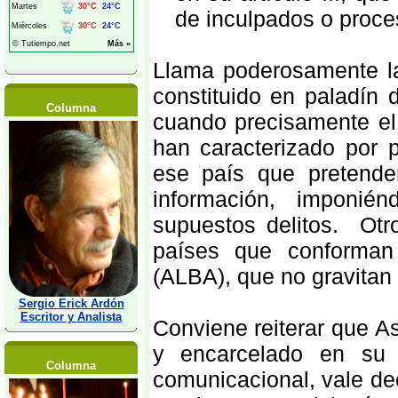
de inculpados o proce
Llama poderosamente la
constituido en paladín 
Columna
cuando precisamente el
han caracterizado por p
ese país que pretende
información, imponié
supuestos delitos. Otr
países que conforman 
(ALBA), que no gravitan 
Sergio Erick Ardón
Escritor y Analista
Conviene reiterar que A
y encarcelado en su n
Columna
comunicacional, vale deci