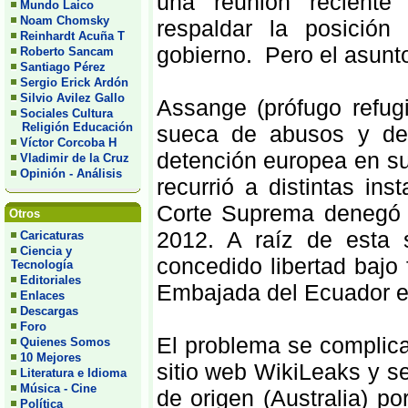
una reunión reciente
Mundo Laico
Noam Chomsky
respaldar la posición
Reinhardt Acuña T
gobierno. Pero el asunt
Roberto Sancam
Santiago Pérez
Sergio Erick Ardón
Silvio Avilez Gallo
Assange (prófugo refug
Sociales Cultura
Religión Educación
sueca de abusos y del
Víctor Corcoba H
detención europea en s
Vladimir de la Cruz
Opinión - Análisis
recurrió a distintas ins
Corte Suprema denegó 
Otros
2012. A raíz de esta 
Caricaturas
Ciencia y
concedido libertad bajo
Tecnología
Editoriales
Embajada del Ecuador en
Enlaces
Descargas
Foro
El problema se complica
Quienes Somos
10 Mejores
sitio web WikiLeaks y s
Literatura e Idioma
Música - Cine
de origen (Australia) p
Política