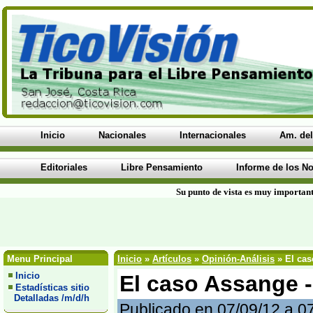
Inicio
Nacionales
Internacionales
Am. del
Editoriales
Libre Pensamiento
Informe de los No
Su punto de vista es muy important
Menu Principal
Inicio
»
Artículos
»
Opinión-Análisis
» El cas
Inicio
El caso Assange 
Estadísticas sitio
Detalladas /m/d/h
Publicado en 07/09/12 a 0