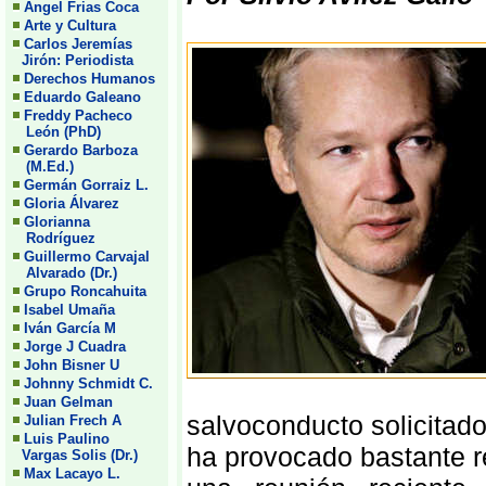
Angel Frias Coca
Arte y Cultura
Carlos Jeremías
Jirón: Periodista
Derechos Humanos
Eduardo Galeano
Freddy Pacheco
León (PhD)
Gerardo Barboza
(M.Ed.)
Germán Gorraiz L.
Gloria Álvarez
Glorianna
Rodríguez
Guillermo Carvajal
Alvarado (Dr.)
Grupo Roncahuita
Isabel Umaña
Iván García M
Jorge J Cuadra
John Bisner U
Johnny Schmidt C.
Juan Gelman
salvoconducto solicitado
Julian Frech A
Luis Paulino
ha provocado bastante r
Vargas Solis (Dr.)
Max Lacayo L.