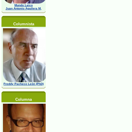
Mundo Laico
Juan Antonio Aguilera M,
Columnista
Freddy Pacheco León (PhD)
Columna