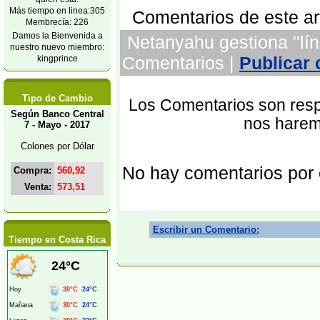
Más tiempo en linea:305
Comentarios de este art
Membrecía: 226
Damos la Bienvenida a
Netanyahu gestiona ''líne
nuestro nuevo miembro:
Comentarios |
Publicar
kingprince
Tipo de Cambio
Los Comentarios son respo
Según Banco Central
nos harem
7 - Mayo - 2017
Colones por Dólar
No hay comentarios por
Compra:
560,92
Venta:
573,51
Escribir un Comentario:
Tiempo en Costa Rica