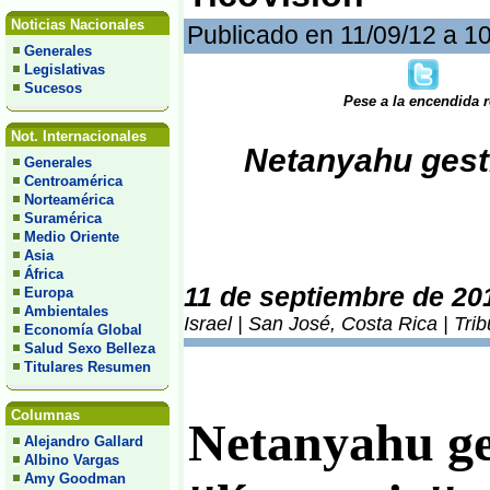
Noticias Nacionales
Publicado en 11/09/12 a 1
Generales
Legislativas
Sucesos
Pese a la encendida r
Not. Internacionales
Netanyahu gestio
Generales
Centroamérica
Norteamérica
Suramérica
Medio Oriente
Asia
África
11 de septiembre de 20
Europa
Ambientales
Israel | San José, Costa Rica | Tr
Economía Global
Salud Sexo Belleza
Titulares Resumen
Columnas
Netanyahu ge
Alejandro Gallard
Albino Vargas
Amy Goodman