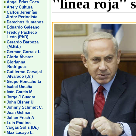
''línea roja''
Angel Frias Coca
Arte y Cultura
Carlos Jeremías
Jirón: Periodista
Derechos Humanos
Eduardo Galeano
Freddy Pacheco
León (PhD)
Gerardo Barboza
(M.Ed.)
Germán Gorraiz L.
Gloria Álvarez
Glorianna
Rodríguez
Guillermo Carvajal
Alvarado (Dr.)
Grupo Roncahuita
Isabel Umaña
Iván García M
Jorge J Cuadra
John Bisner U
Johnny Schmidt C.
Juan Gelman
Julian Frech A
Luis Paulino
Vargas Solis (Dr.)
Max Lacayo L.