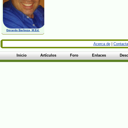
Gerardo Barboza, M.Ed.
Acerca de
|
Contacta
Inicio
Artículos
Foro
Enlaces
Desc