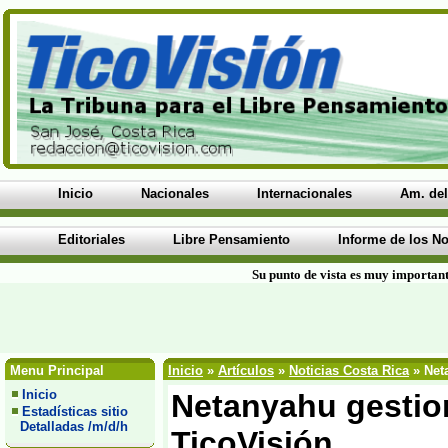
Inicio
Nacionales
Internacionales
Am. del
Editoriales
Libre Pensamiento
Informe de los No
Su punto de vista es muy important
Menu Principal
Inicio
»
Artículos
»
Noticias Costa Rica
» Neta
Inicio
Netanyahu gestiona
Estadísticas sitio
Detalladas /m/d/h
TicoVisión