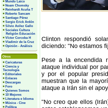
Mundo Laico
Noam Chomsky
Reinhardt Acuña T
Roberto Sancam
Santiago Pérez
Sergio Erick Ardón
Silvio Avilez Gallo
Sociales Cultura
Religión Educación
Clinton respondió sol
Víctor Corcoba H
Vladimir de la Cruz
diciendo: "No estamos fi
Opinión - Análisis
Otros
Pese a la encendida r
Caricaturas
ataque individual por pa
Ciencia y
Tecnología
y por el popular pres
Editoriales
Enlaces
muestran que la mayoría
Descargas
ataque a Irán sin el apo
Foro
Quienes Somos
10 Mejores
Literatura e Idioma
"No creo que ellos (Irá
Música - Cine
Política