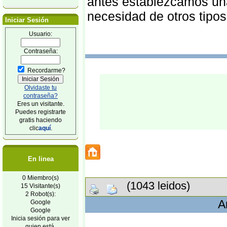
antes establezcamos un
necesidad de otros tipos
Iniciar Sesión
Usuario:
Contraseña:
Recordarme?
Olvidaste tu
contraseña?
Eres un visitante.
Puedes registrarte
gratis haciendo
clic
aquí
.
En linea
0 Miembro(s)
(1043 leidos)
15 Visitante(s)
2 Robot(s):
A
Google
Google
Inicia sesión para ver
quien está.