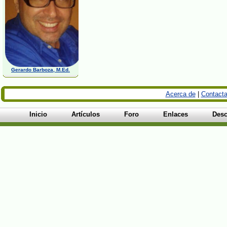
Gerardo Barboza, M.Ed.
Acerca de
|
Contacta
Inicio
Artículos
Foro
Enlaces
Desc