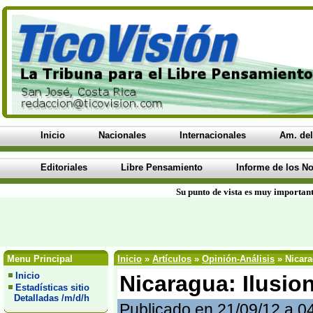
Inicio
Nacionales
Internacionales
Am. del
Editoriales
Libre Pensamiento
Informe de los No
Su punto de vista es muy important
Menu Principal
Inicio
»
Artículos
»
Opinión-Análisis
» Nicara
Inicio
Nicaragua: Ilusio
Estadísticas sitio
Detalladas /m/d/h
Publicado en 21/09/12 a 0