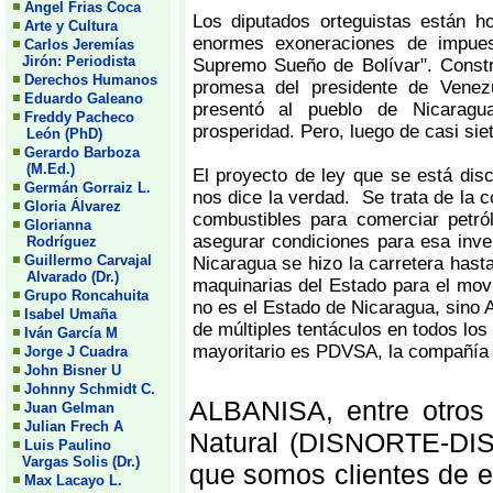
Angel Frias Coca
Los diputados orteguistas están h
Arte y Cultura
enormes exoneraciones de impues
Carlos Jeremías
Jirón: Periodista
Supremo Sueño de Bolívar". Constru
Derechos Humanos
promesa del presidente de Vene
Eduardo Galeano
presentó al pueblo de Nicarag
Freddy Pacheco
prosperidad. Pero, luego de casi siet
León (PhD)
Gerardo Barboza
(M.Ed.)
El proyecto de ley que se está dis
Germán Gorraiz L.
nos dice la verdad. Se trata de la 
Gloria Álvarez
combustibles para comerciar petró
Glorianna
asegurar condiciones para esa inve
Rodríguez
Guillermo Carvajal
Nicaragua se hizo la carretera hasta
Alvarado (Dr.)
maquinarias del Estado para el mov
Grupo Roncahuita
no es el Estado de Nicaragua, sin
Isabel Umaña
de múltiples tentáculos en todos lo
Iván García M
mayoritario es PDVSA, la compañía 
Jorge J Cuadra
John Bisner U
Johnny Schmidt C.
ALBANISA, entre otros 
Juan Gelman
Julian Frech A
Natural (DISNORTE-DISS
Luis Paulino
Vargas Solis (Dr.)
que somos clientes de 
Max Lacayo L.