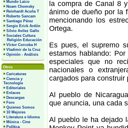
Mundo Laico
la compra de Canal 8 y
Noam Chomsky
ánimo de dueño por la f
Reinhardt Acuña T
Roberto Sancam
mencionando los estre
Santiago Pérez
Sergio Erick Ardón
Ortega.
Silvio Avilez Gallo
Sociales Cultura
Religión Educación
Es pues, el supremo su
Víctor Corcoba H
Vladimir de la Cruz
estamos hablando: Por 
Opinión - Análisis
especiales que no rec
Otros
nacionales o extranje
Caricaturas
cargados para construir
Ciencia y
Tecnología
Editoriales
Enlaces
Al pueblo de Nicaragua
Descargas
que anuncia, una cada
Foro
Quienes Somos
10 Mejores
Literatura e Idioma
Al pueblo le ha dejado 
Música - Cine
Monkey Point ya hundido
Política