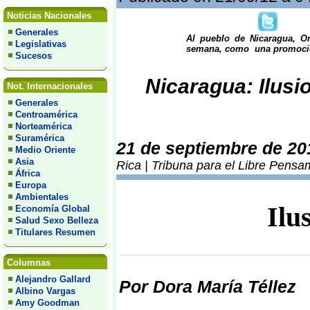
Noticias Nacionales
Generales
Al pueblo de Nicaragua, O
Legislativas
semana, como una promoció
Sucesos
Nicaragua: Ilusi
Not. Internacionales
Generales
Centroamérica
Norteamérica
Suramérica
21 de septiembre de 20
Medio Oriente
Asia
Rica | Tribuna para el Libre Pensa
África
Europa
Ambientales
Ilu
Economía Global
Salud Sexo Belleza
Titulares Resumen
Columnas
Alejandro Gallard
Por Dora María Téllez
Albino Vargas
Amy Goodman