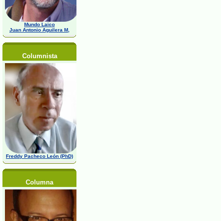
Mundo Laico
Juan Antonio Aguilera M,
Columnista
Freddy Pacheco León (PhD)
Columna