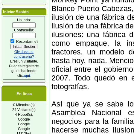
Blanco-Puerto Cabezas, 
Iniciar Sesión
ilusión de una fábrica d
Usuario:
ilusión de una fábrica d
Contraseña:
ilusiones: una fábrica 
como empaque, la ins
Recordarme?
tractores, un modelo 
Olvidaste tu
contraseña?
hasta hoy, nada. Mencio
Eres un visitante.
Puedes registrarte
oficial entre el gobier
gratis haciendo
clic
aquí
.
2007. Todo quedó en el
fotografías.
En linea
Así que ya se sabe lo
0 Miembro(s)
24 Visitante(s)
Asamblea Nacional es
4 Robot(s):
negocios para la famili
Google
Google
hacerse muchas ilusion
Google
MJ12bot