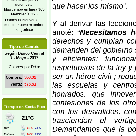
que hacer los mismo
”.
quien está.
Más tiempo en linea:305
Membrecía: 226
Damos la Bienvenida a
Y al derivar las leccio
nuestro nuevo miembro:
kingprince
anoté: “
Necesitamos hé
derechos y cumplan co
Tipo de Cambio
demanden del gobierno 
Según Banco Central
y eficientes; funcion
7 - Mayo - 2017
respetuosos de la ley y p
Colones por Dólar
ser un héroe civil-; req
Compra:
560,92
las escuelas y centro
Venta:
573,51
honrados, que innoven
confesiones de los otr
Tiempo en Costa Rica
con los desvalidos, co
trasciendan el vérti
Demandamos que la polí