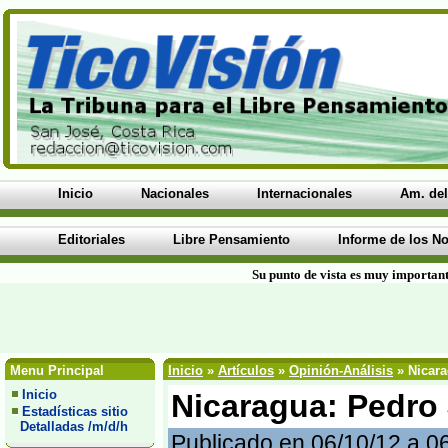
Inicio
Nacionales
Internacionales
Am. del
Editoriales
Libre Pensamiento
Informe de los No
Su punto de vista es muy important
Menu Principal
Inicio
»
Artículos
»
Opinión-Análisis
» Nicara
Inicio
Nicaragua: Pedro 
Estadísticas sitio
Detalladas /m/d/h
Publicado en 06/10/12 a 0