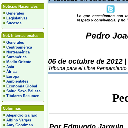
Noticias Nacionales
Generales
Lo que necesitamos son ley
Legislativas
respeto y convivencia, y no
Sucesos
Pedro Joaq
Not. Internacionales
Generales
Centroamérica
Norteamérica
Suramérica
06 de octubre de 2012
Medio Oriente
Asia
Tribuna para el Libre Pensamiento
África
Europa
Ambientales
Economía Global
Salud Sexo Belleza
Ped
Titulares Resumen
Columnas
Alejandro Gallard
Albino Vargas
Por Edmundo Jarquín
Amy Goodman