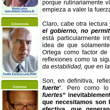
porque rutinariamente v
empieza a valer la fuerz
Mundo Laico
Juan Antonio Aguilera M,
Claro, cabe otra lectur
Columnista
el gobierno, no permi
está particularmente in
idea de que solamente 
Ortega como factor de
reflexiones como la sigu
da estabilidad, que en l
Freddy Pacheco León (PhD)
Son, en definitiva, refl
fuerte
”. Pero como lo 
Columna
fuertes
” inevitablemen
que necesitamos son le
efectiva, que genera