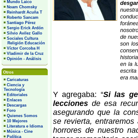
Mundo Laico
desga
Noam Chomsky
nuestra
Reinhardt Acuña T
conduc
Roberto Sancam
foráne
Santiago Pérez
Sergio Erick Ardón
nosotr
Silvio Avilez Gallo
de nues
Sociales Cultura
son los
Religión Educación
Víctor Corcoba H
conser
Vladimir de la Cruz
histor
Opinión - Análisis
en la l
escrit
Otros
era mal
Caricaturas
Ciencia y
Tecnología
Y agregaba: “
Si las g
Editoriales
Enlaces
lecciones
de esa recurr
Descargas
asegurando que la cons
Foro
Quienes Somos
se revierta, entraremos
10 Mejores
Literatura e Idioma
horrores de nuestro na
Música - Cine
Política