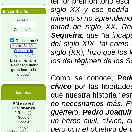
temor premonitorio escri
siglo XX y eso podría 
Iniciar Sesión
milenio si no aprendemo
Usuario:
mitad de siglo XX. Rec
Contraseña:
Sequeira
, que “la incap
Recordarme?
del siglo XIX, tal como
siglo (XX), hizo que los
Olvidaste tu
contraseña?
los del régimen de los 
Eres un visitante.
Puedes registrarte
gratis haciendo
clic
aquí
.
Como se conoce,
Ped
cívico
por las libertade
En linea
que nuestra historia “
es
no necesitamos más. Fr
0 Miembro(s)
23 Visitante(s)
guerrero,
Pedro Joaquí
3 Robot(s):
Google
un héroe civil, cívico
Google
Google
pero con el objetivo d
Inicia sesión para ver