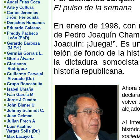
Angel Frias Coca
El pulso de la semana
Arte y Cultura
Carlos Jeremías
Jirón: Periodista
Derechos Humanos
En enero de 1998, con m
Eduardo Galeano
de Pedro Joaquín Chamor
Freddy Pacheco
León (PhD)
Joaquín: ¡Juega!”. Es un
Gerardo Barboza
(M.Ed.)
telón de fondo de la hist
Germán Gorraiz L.
Gloria Álvarez
la dictadura somocist
Glorianna
Rodríguez
historia republicana.
Guillermo Carvajal
Alvarado (Dr.)
Grupo Roncahuita
Ahora q
Isabel Umaña
declar
Iván García M
Jorge J Cuadra
volver 
John Bisner U
alejado 
Johnny Schmidt C.
Juan Gelman
Julian Frech A
Al int
Luis Paulino
históri
Vargas Solis (Dr.)
socie
Max Lacayo L.