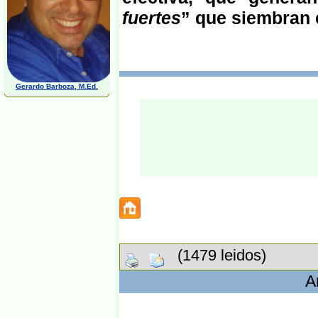
fuertes
” que siembran 
Gerardo Barboza, M.Ed.
(1479 leidos)
A