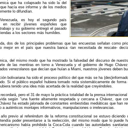
ómica que ha colapsado ha sido la del
 que hacía ese informe y de los medios
temente lo difundían.
Venezuela, es hoy el segundo país
no en recibir jóvenes españoles que
 trabajo y su gobierno entregó el pasado
iendas a los sectores más humildes.
nda, dos de los principales problemas que las encuestas señalan como prior
do mejor en el país que nuestra banca -tan necesitada de rescate- decí
mica, del mismo modo que ha mostrado la falsedad del discurso de nuestra
arte de las mentiras en torno a Venezuela y el gobierno de Hugo Chávez
iados venezolanos que decían que huían a Miami, nuestros jóvenes deben b
ción bolivariana ha sido el proceso político del que más se ha (des)informa
do. Si el público español hubiera tomado nota sistemáticamente de forma c
ubiera tenido una idea más acertada de la realidad que creyéndoles.
 recordará, pero el 31 de mayo la práctica totalidad de la prensa internacio
ida según "una fuente altamente respetada y cercana a Chávez, que con
 Chávez ha estado jalonada de constantes embestidas mediáticas que han 
 a auténticos montajes informativos, manipulaciones o irrelevancias.
 año previo al referéndum de la reforma constitucional se estuvo diciendo 
tendía poder presentarse a la reelección, del mismo modo que lo puede ha
ericanismo había prohibido la Coca-Cola cuando las autoridades sanitarias