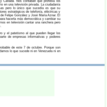
s y Canadá. Nos contaban que prohibía los
io en una televisión privada. La ciudadanía
sas pero lo único que sucedía es que su
res estratégicos de telefonía, eléctricas y
 de Felipe González y José María Aznar. El
para hacerla más democrática y cambiar su
mos en televisión cantar una ranchera pero
.
o y el patetismo al que pueden llegar los
parte de empresas informativas y poderes
probable de este 7 de octubre. Porque son
damos lo que sucede ni en Venezuela ni en