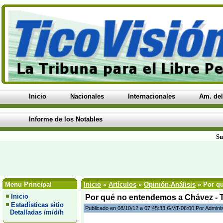
Inicio
Nacionales
Internacionales
Am. del
Informe de los Notables
Su
Menu Principal
Inicio
»
Artículos
»
Opinión-Análisis
» Por qu
Inicio
Por qué no entendemos a Chávez - 
Estadísticas sitio
Publicado en 08/10/12 a 07:45:33 GMT-06:00 Por Admini
Detalladas /m/d/h