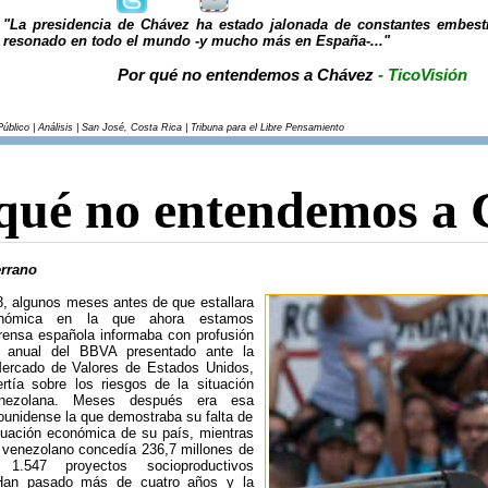
"La presidencia de Chávez ha estado jalonada de constantes embest
resonado en todo el mundo -y mucho más en España-..."
Por qué no entendemos a Chávez
- TicoVisión
úblico | Análisis | San José, Costa Rica | Tribuna para el Libre Pensamiento
qué no entendemos a 
rrano
8, algunos meses antes de que estallara
onómica en la que ahora estamos
prensa española informaba con profusión
 anual del BBVA presentado ante la
ercado de Valores de Estados Unidos,
rtía sobre los riesgos de la situación
nezolana. Meses después era esa
ounidense la que demostraba su falta de
ituación económica de su país, mientras
o venezolano concedía 236,7 millones de
 1.547 proyectos socioproductivos
 Han pasado más de cuatro años y la