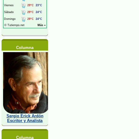
Columna
Sergio Erick Ardón
Escritor y Analista
Columna