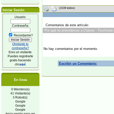
(1539 leidos)
Iniciar Sesión
Usuario:
Comentarios de este artículo:
Contraseña:
Por qué no entendemos a Chávez - TicoVisión 
Recordarme?
Olvidaste tu
contraseña?
No hay comentarios por el momento.
Eres un visitante.
Puedes registrarte
gratis haciendo
Escribir un Comentario:
clic
aquí
.
En linea
0 Miembro(s)
41 Visitante(s)
3 Robot(s):
Google
Google
Google
Inicia sesión para ver