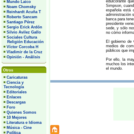
edulcorante qu
Mundo Laico
Simpson, cuando
Noam Chomsky
española está 
Reinhardt Acuña T
administración s
Roberto Sancam
banca para tene
Santiago Pérez
presidente vene
Sergio Erick Ardón
sede, y sólo no
Silvio Avilez Gallo
no cómo informa
Sociales Cultura
El gobierno de 
Religión Educación
medios de comu
Víctor Corcoba H
públicos que imp
Vladimir de la Cruz
Opinión - Análisis
Por ello, la ma
muchos los inte
el mundo.
Otros
Caricaturas
Ciencia y
Tecnología
Editoriales
Enlaces
Descargas
Foro
Quienes Somos
10 Mejores
Literatura e Idioma
Música - Cine
Política