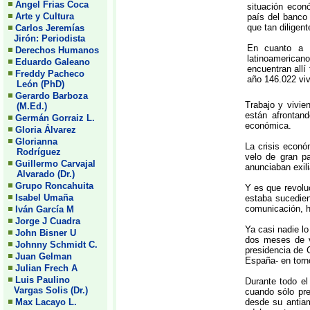
Angel Frias Coca
situación econ
Arte y Cultura
país del banco
que tan diligen
Carlos Jeremías
Jirón: Periodista
En cuanto a 
Derechos Humanos
latinoamerica
Eduardo Galeano
encuentran allí
Freddy Pacheco
año 146.022 viv
León (PhD)
Gerardo Barboza
Trabajo y vivie
(M.Ed.)
están afrontan
Germán Gorraiz L.
económica.
Gloria Álvarez
Glorianna
La crisis econó
Rodríguez
velo de gran p
Guillermo Carvajal
anunciaban exil
Alvarado (Dr.)
Grupo Roncahuita
Y es que revolu
Isabel Umaña
estaba sucedien
comunicación, h
Iván García M
Jorge J Cuadra
Ya casi nadie lo
John Bisner U
dos meses de v
Johnny Schmidt C.
presidencia de
Juan Gelman
España- en torno
Julian Frech A
Luis Paulino
Durante todo el
Vargas Solis (Dr.)
cuando sólo pre
Max Lacayo L.
desde su antiam