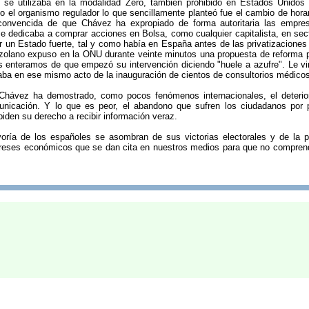
e se utilizaba en la modalidad Zero, también prohibido en Estados Unido
 el organismo regulador lo que sencillamente planteó fue el cambio de horar
convencida de que Chávez ha expropiado de forma autoritaria las empre
e dedicaba a comprar acciones en Bolsa, como cualquier capitalista, en secto
r un Estado fuerte, tal y como había en España antes de las privatizaciones
zolano expuso en la ONU durante veinte minutos una propuesta de reforma 
s enteramos de que empezó su intervención diciendo "huele a azufre". Le vi
ba en ese mismo acto de la inauguración de cientos de consultorios médicos
Chávez ha demostrado, como pocos fenómenos internacionales, el deterior
nicación. Y lo que es peor, el abandono que sufren los ciudadanos por 
iden su derecho a recibir información veraz.
yoría de los españoles se asombran de sus victorias electorales y de la 
reses económicos que se dan cita en nuestros medios para que no compren