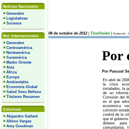
Noticias Nacionales
Generales
Legislativas
Sucesos
08 de octubre de 2012
|
TicoVisión
|
Redacción - P
Not. Internacionales
Generales
Centroamérica
Por 
Norteamérica
Suramérica
Medio Oriente
Asia
Por Pascual Se
África
Europa
En abril de 200
Ambientales
la crisis ec
Economía Global
instalados, la 
Salud Sexo Belleza
de un informe
Titulares Resumen
Comisión del M
en el que adve
económica ve
Columnas
comisión estad
control de la s
Alejandro Gallard
que el gobiern
Albino Vargas
dólares para
Amy Goodman
comunitarios.