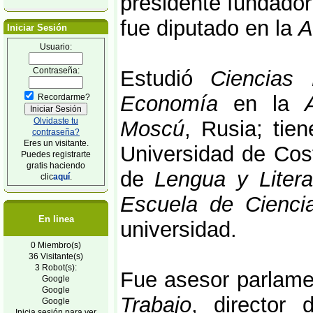
presidente fundador
fue diputado en la
A
Iniciar Sesión
Usuario:
Contraseña:
Estudió
Ciencias P
Economía
en la
Recordarme?
Olvidaste tu
Moscú
, Rusia; tie
contraseña?
Eres un visitante.
Universidad de Cost
Puedes registrarte
gratis haciendo
de
Lengua y Litera
clic
aquí
.
Escuela de Cienci
En linea
universidad.
0 Miembro(s)
36 Visitante(s)
3 Robot(s):
Fue asesor parlamen
Google
Google
Trabajo
, director
Google
Inicia sesión para ver