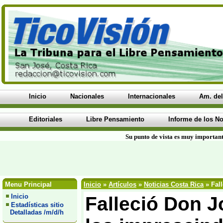
Inicio
Nacionales
Internacionales
Am. del
Editoriales
Libre Pensamiento
Informe de los No
Su punto de vista es muy important
Menu Principal
Inicio
»
Artículos
»
Noticias Costa Rica
» Fall
Inicio
Falleció Don J
Estadísticas sitio
Detalladas /m/d/h