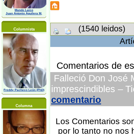
Mundo Laico
Juan Antonio Aguilera M,
(1540 leidos)
Columnista
Art
Comentarios de est
Falleció Don José M
imprescindibles – T
Freddy Pacheco León (PhD)
comentario
Columna
Los Comentarios son 
por lo tanto no nos