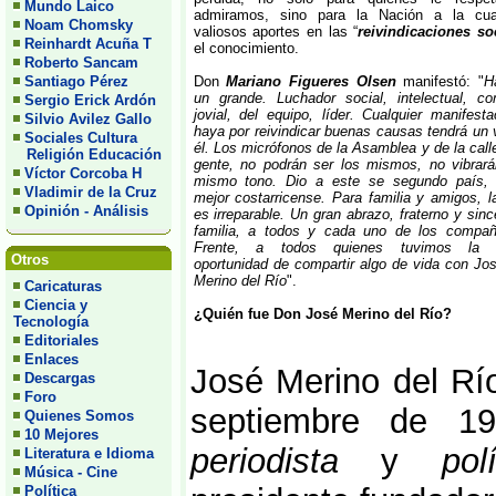
Mundo Laico
admiramos, sino para la Nación a la cua
Noam Chomsky
valiosos aportes en las “
reivindicaciones so
Reinhardt Acuña T
el conocimiento.
Roberto Sancam
Santiago Pérez
Don
Mariano Figueres Olsen
manifestó: "
H
un grande. Luchador social, intelectual, co
Sergio Erick Ardón
jovial, del equipo, líder. Cualquier manifest
Silvio Avilez Gallo
haya por reivindicar buenas causas tendrá un 
Sociales Cultura
él. Los micrófonos de la Asamblea y de la call
Religión Educación
gente, no podrán ser los mismos, no vibrará
Víctor Corcoba H
mismo tono. Dio a este se segundo país,
Vladimir de la Cruz
mejor costarricense. Para familia y amigos, l
Opinión - Análisis
es irreparable. Un gran abrazo, fraterno y sinc
familia, a todos y cada uno de los compañ
Frente, a todos quienes tuvimos la 
Otros
oportunidad de compartir algo de vida con Jo
Merino del Río
".
Caricaturas
Ciencia y
¿Quién fue Don José Merino del Río?
Tecnología
Editoriales
Enlaces
José Merino del Rí
Descargas
Foro
septiembre de 
Quienes Somos
10 Mejores
periodista
y
pol
Literatura e Idioma
Música - Cine
Política