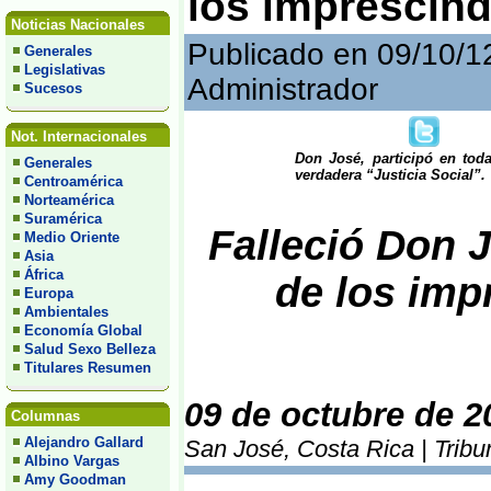
los imprescind
Noticias Nacionales
Publicado en 09/10/1
Generales
Legislativas
Administrador
Sucesos
Not. Internacionales
Don José, participó en tod
Generales
verdadera “Justicia Social”.
Centroamérica
Norteamérica
Suramérica
Falleció Don 
Medio Oriente
Asia
África
de los imp
Europa
Ambientales
Economía Global
Salud Sexo Belleza
Titulares Resumen
09 de octubre de 2
Columnas
Alejandro Gallard
San José, Costa Rica | Tribu
Albino Vargas
Amy Goodman