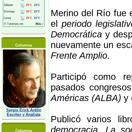
Merino del Río fue 
el
periodo legislat
Democrática
y desp
nuevamente un esca
Columna
Frente Amplio
.
Participó como re
pasados congreso
Américas (ALBA)
y 
Sergio Erick Ardón
Escritor y Analista
Publicó varios lib
democracia
,
La soc
Columna