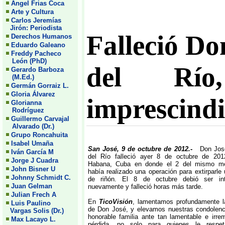
Angel Frias Coca
Arte y Cultura
Carlos Jeremías
Jirón: Periodista
Falleció Do
Derechos Humanos
Eduardo Galeano
Freddy Pacheco
León (PhD)
del Rí
Gerardo Barboza
(M.Ed.)
Germán Gorraiz L.
Gloria Álvarez
imprescindi
Glorianna
Rodríguez
Guillermo Carvajal
Alvarado (Dr.)
Grupo Roncahuita
Isabel Umaña
San José, 9 de octubre de 2012.-
Don Jos
Iván García M
del Río falleció ayer 8 de octubre de 20
Jorge J Cuadra
Habana, Cuba en donde el 2 del mismo m
John Bisner U
había realizado una operación para extirparle
Johnny Schmidt C.
de riñón. El 8 de octubre debió ser int
Juan Gelman
nuevamente y falleció horas más tarde.
Julian Frech A
En
TicoVisión
, lamentamos profundamente l
Luis Paulino
de Don José, y elevamos nuestras condolenc
Vargas Solis (Dr.)
honorable familia ante tan lamentable e irre
Max Lacayo L.
pérdida, no solo para quienes le resp