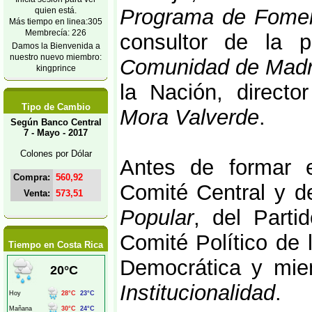
Programa de Fomen
quien está.
Más tiempo en linea:305
Membrecía: 226
consultor de la 
Damos la Bienvenida a
nuestro nuevo miembro:
Comunidad de Madr
kingprince
la Nación, directo
Tipo de Cambio
Mora Valverde
.
Según Banco Central
7 - Mayo - 2017
Colones por Dólar
Antes de formar
Compra:
560,92
Comité Central y d
Venta:
573,51
Popular
, del Parti
Comité Político de 
Tiempo en Costa Rica
Democrática y mi
Institucionalidad
.