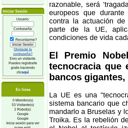
razonable, será 'tragad
europeos que durante 
Iniciar Sesión
contra la actuación de
Usuario:
parte de la UE, apli
Contraseña:
condiciones de vida cad
Recordarme?
Olvidaste tu
El Premio Nobe
contraseña?
Eres un visitante.
tecnocracia que 
Puedes registrarte
gratis haciendo
clic
aquí
.
bancos gigantes, 
En linea
La UE es una "tecnocr
0 Miembro(s)
sistema bancario que c
53 Visitante(s)
2 Robot(s):
mandarlo a Bruselas y l
Google
Troika. Es la rebelión 
Google
Inicia sesión para ver
quien está.