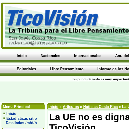
Inicio
Nacionales
Internacionales
Am. del
Editoriales
Libre Pensamiento
Informe de los No
Su punto de vista es muy important
Menu Principal
Inicio
»
Artículos
»
Noticias Costa Rica
» La U
Inicio
La UE no es digna 
Estadísticas sitio
Detalladas /m/d/h
TicoVisión