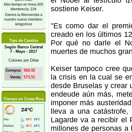
el Nobel al testículo i
Más tiempo en linea:305
sostiene Keiser.
Membrecía: 226
Damos la Bienvenida a
nuestro nuevo miembro:
"Es como dar el premi
kingprince
creado en los últimos 1
Tipo de Cambio
Por qué no darle el N
Según Banco Central
muertes de muchos gran
7 - Mayo - 2017
Colones por Dólar
Keiser tampoco cree qu
Compra:
560,92
la crisis en la cual se 
Venta:
573,51
desde Bruselas y crear
endeude aún más, mete
Tiempo en Costa Rica
imponer más austeridad
lleva a una catástrofe,
Lagarde va a recibir el
millones de personas a l