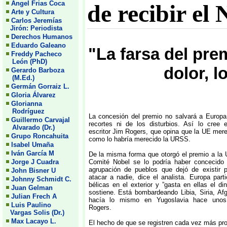
Angel Frias Coca
de recibir el 
Arte y Cultura
Carlos Jeremías
Jirón: Periodista
Derechos Humanos
Eduardo Galeano
"La farsa del pre
Freddy Pacheco
León (PhD)
dolor, l
Gerardo Barboza
(M.Ed.)
Germán Gorraiz L.
Gloria Álvarez
Glorianna
Rodríguez
La concesión del premio no salvará a Europa 
Guillermo Carvajal
recortes ni de los disturbios. Así lo cree e
Alvarado (Dr.)
escritor Jim Rogers, que opina que la UE mere
Grupo Roncahuita
como lo habría merecido la URSS.
Isabel Umaña
Iván García M
De la misma forma que otorgó el premio a la 
Jorge J Cuadra
Comité Nobel se lo podría haber concecid
agrupación de pueblos que dejó de existir p
John Bisner U
atacar a nadie, dice el analista. Europa part
Johnny Schmidt C.
bélicas en el exterior y ”gasta en ellas el din
Juan Gelman
sostiene. Está bombardeando Libia, Siria, Afg
Julian Frech A
hacía lo mismo en Yugoslavia hace unos
Luis Paulino
Rogers.
Vargas Solis (Dr.)
Max Lacayo L.
El hecho de que se registren cada vez más prot