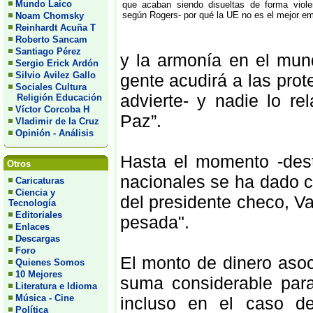
Mundo Laico
que acaban siendo disueltas de forma viole
según Rogers- por qué la UE no es el mejor em
Noam Chomsky
Reinhardt Acuña T
Roberto Sancam
Santiago Pérez
y la armonía en el mun
Sergio Erick Ardón
Silvio Avilez Gallo
gente acudirá a las prot
Sociales Cultura
advierte- y nadie lo r
Religión Educación
Víctor Corcoba H
Paz”.
Vladimir de la Cruz
Opinión - Análisis
Hasta el momento -desta
Otros
nacionales se ha dado c
Caricaturas
Ciencia y
del presidente checo, Va
Tecnología
Editoriales
pesada".
Enlaces
Descargas
Foro
El monto de dinero asoc
Quienes Somos
10 Mejores
suma considerable para
Literatura e Idioma
Música - Cine
incluso en el caso d
Política