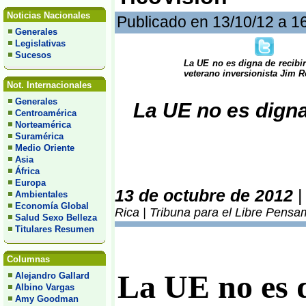
Noticias Nacionales
Publicado en 13/10/12 a 1
Generales
Legislativas
Sucesos
La UE no es digna de recibir
veterano inversionista Jim R
Not. Internacionales
Generales
La UE no es digna 
Centroamérica
Norteamérica
Suramérica
Medio Oriente
Asia
África
Europa
13 de octubre de 2012
Ambientales
Economía Global
Rica | Tribuna para el Libre Pensa
Salud Sexo Belleza
Titulares Resumen
Columnas
La UE no es 
Alejandro Gallard
Albino Vargas
Amy Goodman