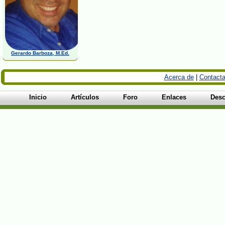
Gerardo Barboza, M.Ed.
Acerca de
|
Contacta
Inicio
Artículos
Foro
Enlaces
Desc