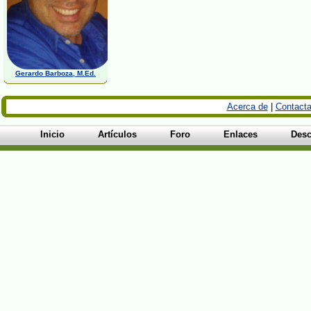
Gerardo Barboza, M.Ed.
Acerca de
|
Contacta
Inicio
Artículos
Foro
Enlaces
Desc