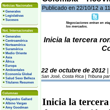
Noticias Nacionales
Publicado en 22/10/12 a 1
Generales
Legislativas
Sucesos
Negociaciones entran en eta
los mercados.
Not. Internacionales
Generales
Inicia la tercera 
Centroamérica
Norteamérica
Co
Suramérica
Medio Oriente
Asia
África
Europa
22 de octubre de 2012
Ambientales
Economía Global
San José, Costa Rica | Tribuna pa
Salud Sexo Belleza
Titulares Resumen
Columnas
Inicia la tercer
Alejandro Gallard
Albino Vargas
Amy Goodman