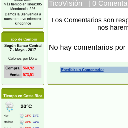
TicoVisión | 0 Comentar
Más tiempo en linea:305
Membrecía: 226
Damos la Bienvenida a
Los Comentarios son respo
nuestro nuevo miembro:
kingprince
nos harem
Tipo de Cambio
No hay comentarios por
Según Banco Central
7 - Mayo - 2017
Colones por Dólar
Compra:
560,92
Escribir un Comentario:
Venta:
573,51
Tiempo en Costa Rica