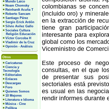
Mundo Laico
colombianas se concent
Noam Chomsky
Reinhardt Acuña T
(incluido oro) y minera
Roberto Sancam
Santiago Pérez
en la extracción de rec
Sergio Erick Ardón
tiene gran participac
Silvio Avilez Gallo
Sociales Cultura
interesante para explo
Religión Educación
Víctor Corcoba H
global como los mercado
Vladimir de la Cruz
Opinión - Análisis
Viceministro de Comerci
Otros
Este proceso de nego
Caricaturas
Ciencia y
consultas, en el que lo
Tecnología
Editoriales
de presentar sus pos
Enlaces
sectoriales está previs
Descargas
Foro
es usual en las negoci
Quienes Somos
10 Mejores
rendir informes durante 
Literatura e Idioma
Música - Cine
Política