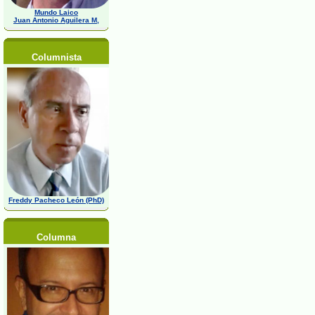
Mundo Laico
Juan Antonio Aguilera M,
Columnista
Freddy Pacheco León (PhD)
Columna