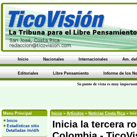
Inicio
Nacionales
Internacionales
Am. del
Editoriales
Libre Pensamiento
Informe de los No
Su punto de vista es muy important
Menu Principal
Inicio
»
Artículos
»
Noticias Costa Rica
» Inic
Inicio
Inicia la tercera
Estadísticas sitio
Detalladas /m/d/h
Colombia - TicoV