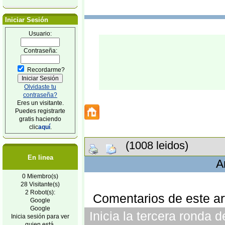
Iniciar Sesión
Usuario:
Contraseña:
Recordarme?
Olvidaste tu
contraseña?
Eres un visitante.
Puedes registrarte
gratis haciendo
clic
aquí
.
(1008 leidos)
En linea
A
0 Miembro(s)
28 Visitante(s)
2 Robot(s):
Comentarios de este art
Google
Google
Inicia la tercera ronda 
Inicia sesión para ver
quien está.