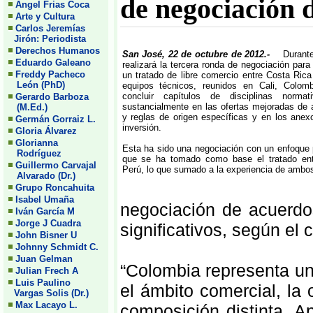
de negociación
Angel Frias Coca
Arte y Cultura
Carlos Jeremías
Jirón: Periodista
Derechos Humanos
San José, 22 de octubre de 2012.-
Durant
Eduardo Galeano
realizará la tercera ronda de negociación para
Freddy Pacheco
un tratado de libre comercio entre Costa Ric
León (PhD)
equipos técnicos, reunidos en Cali, Colom
concluir capítulos de disciplinas norma
Gerardo Barboza
sustancialmente en las ofertas mejoradas de
(M.Ed.)
y reglas de origen específicas y en los anex
Germán Gorraiz L.
inversión.
Gloria Álvarez
Glorianna
Esta ha sido una negociación con un enfoque 
Rodríguez
que se ha tomado como base el tratado en
Guillermo Carvajal
Perú, lo que sumado a la experiencia de ambos
Alvarado (Dr.)
Grupo Roncahuita
Isabel Umaña
negociación de acuerdo
Iván García M
Jorge J Cuadra
significativos, según el 
John Bisner U
Johnny Schmidt C.
Juan Gelman
“Colombia representa un
Julian Frech A
Luis Paulino
el ámbito comercial, la
Vargas Solis (Dr.)
Max Lacayo L.
composición distinta. 