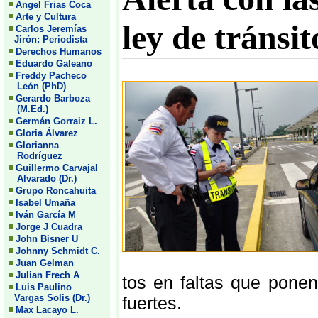
Angel Frias Coca
Arte y Cultura
ley de tránsit
Carlos Jeremías
Jirón: Periodista
Derechos Humanos
Eduardo Galeano
Freddy Pacheco
León (PhD)
Gerardo Barboza
(M.Ed.)
Germán Gorraiz L.
Gloria Álvarez
Glorianna
Rodríguez
Guillermo Carvajal
Alvarado (Dr.)
Grupo Roncahuita
Isabel Umaña
Iván García M
Jorge J Cuadra
John Bisner U
Johnny Schmidt C.
Juan Gelman
Julian Frech A
tos en faltas que pone
Luis Paulino
Vargas Solis (Dr.)
fuertes.
Max Lacayo L.