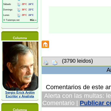
Columna
(3790 leidos)
A
Comentarios de este art
Sergio Erick Ardón
Alerta con las multas: le
Escritor y Analista
Comentario |
Publicar 
Columna