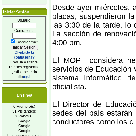
Desde ayer miércoles, 
Iniciar Sesión
placas, suspendieron la
Usuario:
las 3:30 de la tarde, l
Contraseña:
La sección de renovaci
4:00 pm.
Recordarme?
Olvidaste tu
contraseña?
El MOPT considera nece
Eres un visitante.
servicios de Educación V
Puedes registrarte
gratis haciendo
sistema informático d
clic
aquí
.
oficialista.
En linea
El Director de Educaci
0 Miembro(s)
sedes del país estarán 
31 Visitante(s)
3 Robot(s):
conductores como los cu
Google
Google
Google
Inicia sesión para ver