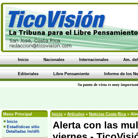
Inicio
Nacionales
Internacionales
Am. del
Editoriales
Libre Pensamiento
Informe de los No
Su punto de vista es muy important
Menu Principal
Inicio
»
Artículos
»
Noticias Costa Rica
» Aler
Inicio
Alerta con las mul
Estadísticas sitio
Detalladas /m/d/h
viernes - TicoVisi