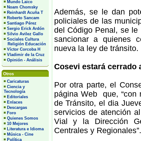
Mundo Laico
Noam Chomsky
Además, se le dan pote
Reinhardt Acuña T
Roberto Sancam
policiales de las munic
Santiago Pérez
del Código Penal, se le
Sergio Erick Ardón
Silvio Avilez Gallo
sancionar a quienes c
Sociales Cultura
Religión Educación
nueva la ley de tránsito.
Víctor Corcoba H
Vladimir de la Cruz
Opinión - Análisis
Cosevi estará cerrado a
Otros
Caricaturas
Por otra parte, el Cons
Ciencia y
Tecnología
página Web que, “con m
Editoriales
de Tránsito, el dia Ju
Enlaces
Descargas
servicios de atención a
Foro
Quienes Somos
Vial y la Dirección G
10 Mejores
Centrales y Regionales”
Literatura e Idioma
Música - Cine
Política