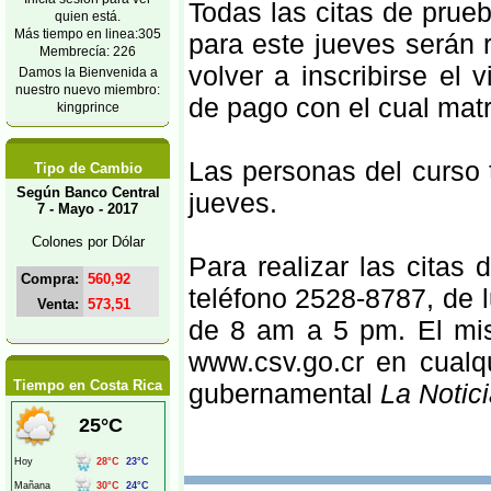
Todas las citas de prue
quien está.
Más tiempo en linea:305
para este jueves serán 
Membrecía: 226
volver a inscribirse e
Damos la Bienvenida a
nuestro nuevo miembro:
de pago con el cual matri
kingprince
Las personas del curso 
Tipo de Cambio
Según Banco Central
jueves.
7 - Mayo - 2017
Colones por Dólar
Para realizar las citas
Compra:
560,92
teléfono 2528-8787, de 
Venta:
573,51
de 8 am a 5 pm. El mis
www.csv.go.cr en cualq
Tiempo en Costa Rica
gubernamental
La Notic