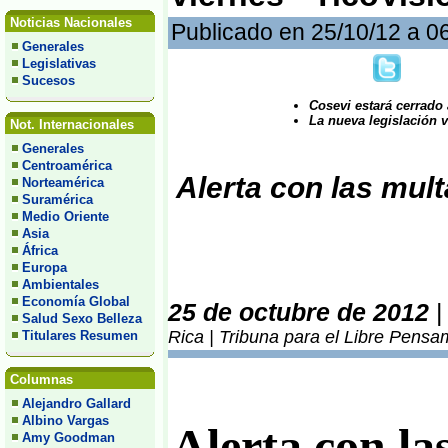
Noticias Nacionales
Publicado en 25/10/12 a 0
Generales
Legislativas
Sucesos
Cosevi estará cerrado 
La nueva legislación v
Not. Internacionales
Generales
Centroamérica
Alerta con las mult
Norteamérica
Suramérica
Medio Oriente
Asia
África
Europa
Ambientales
Economía Global
25 de octubre de 2012
Salud Sexo Belleza
Rica | Tribuna para el Libre Pensa
Titulares Resumen
Columnas
Alejandro Gallard
Albino Vargas
Alerta con la
Amy Goodman