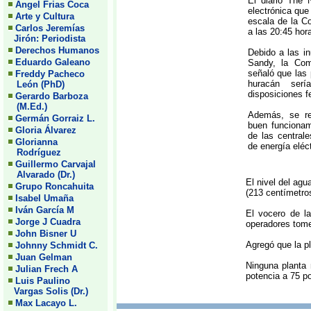
El diario The 
Angel Frias Coca
electrónica que 
Arte y Cultura
escala de la C
Carlos Jeremías
a las 20:45 hora
Jirón: Periodista
Derechos Humanos
Debido a las i
Eduardo Galeano
Sandy, la Com
señaló que las 
Freddy Pacheco
huracán serí
León (PhD)
disposiciones f
Gerardo Barboza
(M.Ed.)
Además, se ref
Germán Gorraiz L.
buen funcionam
Gloria Álvarez
de las central
Glorianna
de energía eléct
Rodríguez
Guillermo Carvajal
Alvarado (Dr.)
El nivel del agu
Grupo Roncahuita
(213 centímetros
Isabel Umaña
Iván García M
El vocero de l
Jorge J Cuadra
operadores tome
John Bisner U
Agregó que la pl
Johnny Schmidt C.
Juan Gelman
Ninguna planta 
Julian Frech A
potencia a 75 po
Luis Paulino
Vargas Solis (Dr.)
Max Lacayo L.