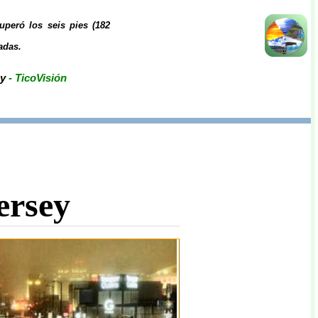
superó los seis pies (182
adas.
ey
- TicoVisión
ersey