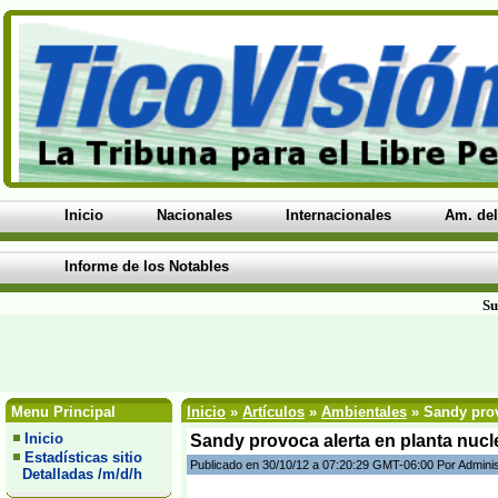
Inicio
Nacionales
Internacionales
Am. del
Informe de los Notables
Su
Menu Principal
Inicio
»
Artículos
»
Ambientales
» Sandy prov
Inicio
Sandy provoca alerta en planta nucl
Estadísticas sitio
Publicado en 30/10/12 a 07:20:29 GMT-06:00 Por Admini
Detalladas /m/d/h