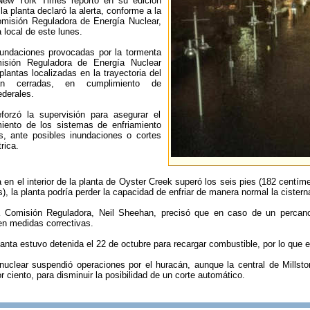
New York Times reportó en su edición
la planta declaró la alerta, conforme a la
omisión Reguladora de Energía Nuclear,
 local de este lunes.
nundaciones provocadas por la tormenta
isión Reguladora de Energía Nuclear
plantas localizadas en la trayectoria del
an cerradas, en cumplimiento de
ederales.
orzó la supervisión para asegurar el
iento de los sistemas de enfriamiento
es, ante posibles inundaciones o cortes
rica.
a en el interior de la planta de Oyster Creek superó los seis pies (182 centím
), la planta podría perder la capacidad de enfriar de manera normal la cister
a Comisión Reguladora, Neil Sheehan, precisó que en caso de un percance
n medidas correctivas.
anta estuvo detenida el 22 de octubre para recargar combustible, por lo que el
nuclear suspendió operaciones por el huracán, aunque la central de Millsto
r ciento, para disminuir la posibilidad de un corte automático.