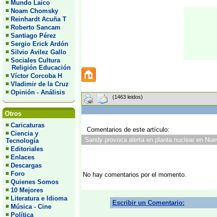
Mundo Laico
Noam Chomsky
Reinhardt Acuña T
Roberto Sancam
Santiago Pérez
Sergio Erick Ardón
Silvio Avilez Gallo
Sociales Cultura
Religión Educación
Víctor Corcoba H
Vladimir de la Cruz
Opinión - Análisis
(1463 leidos)
Otros
Caricaturas
Comentarios de este artículo:
Ciencia y
Sandy provoca alerta en planta nuclear en Nuev
Tecnología
Editoriales
Enlaces
Descargas
Foro
No hay comentarios por el momento.
Quienes Somos
10 Mejores
Literatura e Idioma
Escribir un Comentario:
Música - Cine
Política