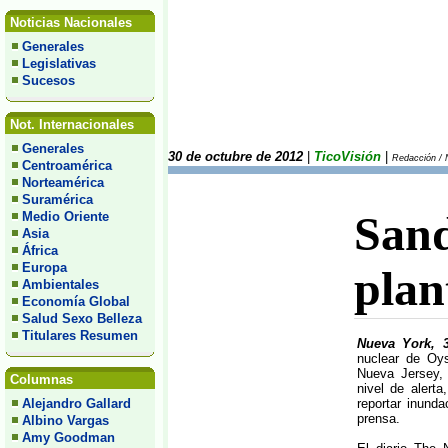
Noticias Nacionales
Generales
Legislativas
Sucesos
Not. Internacionales
Generales
30 de octubre de 2012
|
TicoVisión
|
Redacción / 
Centroamérica
Norteamérica
Suramérica
Sand
Medio Oriente
Asia
África
Europa
plan
Ambientales
Economía Global
Salud Sexo Belleza
Titulares Resumen
Nueva York,
nuclear de Oy
Nueva Jersey,
Columnas
nivel de alert
reportar inunda
Alejandro Gallard
prensa.
Albino Vargas
Amy Goodman