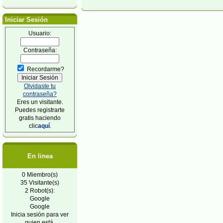
Iniciar Sesión
Usuario:
Contraseña:
Recordarme?
Olvidaste tu
contraseña?
Eres un visitante.
Puedes registrarte
gratis haciendo
clic
aquí
.
En linea
0 Miembro(s)
35 Visitante(s)
2 Robot(s):
Google
Google
Inicia sesión para ver
quien está.