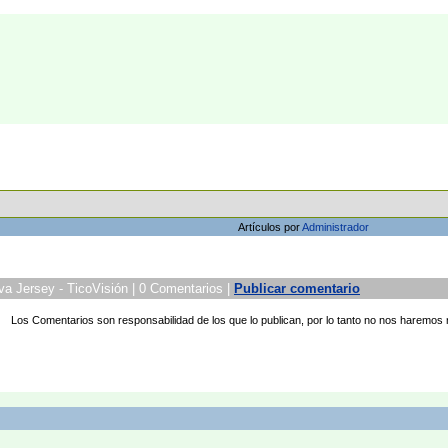
Artículos por
Administrador
a Jersey - TicoVisión | 0 Comentarios |
Publicar comentario
Los Comentarios son responsabilidad de los que lo publican, por lo tanto no nos haremos