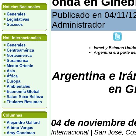
onda en Ginebr
Noticias Nacionales
Publicado en 04/11/1
Generales
Legislativas
Administrador
Sucesos
Not. Internacionales
Generales
Israel y Estados Unido
Centroamérica
Argentina era parte de
Norteamérica
Suramérica
Medio Oriente
Asia
Argentina e Ir
África
Europa
en G
Ambientales
Economía Global
Salud Sexo Belleza
Titulares Resumen
Columnas
04 de noviembre d
Alejandro Gallard
Albino Vargas
Internacional | San José, Co
Amy Goodman