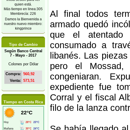
quien está.
Más tiempo en linea:305
Al final todos ter
Membrecía: 226
Damos la Bienvenida a
armado quedó incól
nuestro nuevo miembro:
kingprince
que el atentado 
consumado a travé
Tipo de Cambio
Según Banco Central
libanés. Las pieza
7 - Mayo - 2017
pero el Mossad,
Colones por Dólar
congeniaran. Expu
Compra:
560,92
Venta:
573,51
expediente fue to
Corral y el fiscal 
Tiempo en Costa Rica
filo de la lanza con
Se había llegado al