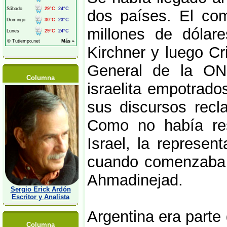
dos países. El com
millones de dólare
Kirchner y luego Cr
General de la ON
Columna
israelita empotrado
sus discursos recl
Como no había res
Israel, la represen
cuando comenzaba a
Ahmadinejad.
Sergio Erick Ardón
Escritor y Analista
Argentina era parte
Columna