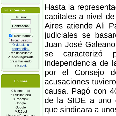
Hasta la representa
Iniciar Sesión
capitales a nivel 
Usuario:
Aires atiende Ali 
Contraseña:
judiciales se basa
Recordarme?
Juan José Galeano
Olvidaste tu
contraseña?
se caracterizó 
Eres un visitante.
Puedes registrarte
independencia de la
gratis haciendo
clic
aquí
.
por el Consejo d
acusaciones tuvier
En linea
causa. Pagó con 40
0 Miembro(s)
51 Visitante(s)
de la SIDE a uno d
3 Robot(s):
Google
que sindicara a uno
Google
MJ12bot
Inicia sesión para ver