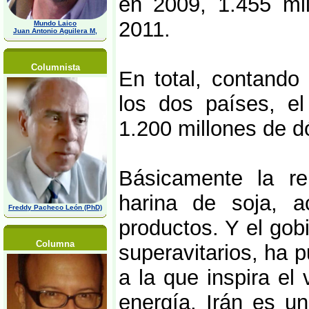
en 2009, 1.455 mi
2011.
Mundo Laico
Juan Antonio Aguilera M,
Columnista
En total, contando
los dos países, el
1.200 millones de d
Básicamente la re
harina de soja, a
Freddy Pacheco León (PhD)
productos. Y el gob
Columna
superavitarios, ha p
a la que inspira el
energía. Irán es un