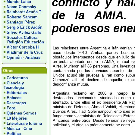
conflicto y ha
Mundo Laico
Noam Chomsky
de la AMIA. 
Reinhardt Acuña T
Roberto Sancam
Santiago Pérez
poderosos ene
Sergio Erick Ardón
Silvio Avilez Gallo
Sociales Cultura
Religión Educación
Víctor Corcoba H
Las relaciones entre Argentina e Irán venían
Vladimir de la Cruz
poco desde 2010. Ambas partes buscaba
obstáculos interpuestos desde que en julio d
Opinión - Análisis
un brutal atentado contra la AMIA, mutual is
Aires. Murieron allí 85 personas. Una investig
contaminada por los servicios secretos de 
Otros
Unidos acusó sin pruebas a Irán como supue
Caricaturas
Comenzó allí el declive de aquella relac
Ciencia y
desconfianza mutua.
Tecnología
Editoriales
Argentina reclamó en 2006 a Interpol la
destacados funcionarios, sindicados como o
Enlaces
atentado. Entre ellos el ex presidente Ali Raf
Descargas
ministro de Defensa, Ahmad Vahidi; el enton
Foro
Buenos Aires, Hadi Soleimanpour, entonces e
Quienes Somos
funge como viceministro de Relaciones Exteri
10 Mejores
Africanos, entre otros. Desde Teherán se negar
Literatura e Idioma
solicitud y el vínculo prácticamente se cortó.
Música - Cine
Política