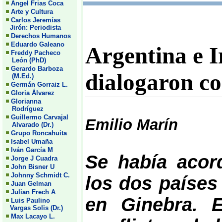
Angel Frias Coca
Arte y Cultura
Carlos Jeremías
Jirón: Periodista
Derechos Humanos
Eduardo Galeano
Argentina e I
Freddy Pacheco
León (PhD)
Gerardo Barboza
dialogaron c
(M.Ed.)
Germán Gorraiz L.
Gloria Álvarez
Glorianna
Rodríguez
Guillermo Carvajal
Emilio Marín
Alvarado (Dr.)
Grupo Roncahuita
Isabel Umaña
Iván García M
Se había acor
Jorge J Cuadra
John Bisner U
Johnny Schmidt C.
los dos países
Juan Gelman
Julian Frech A
en Ginebra. E
Luis Paulino
Vargas Solis (Dr.)
Max Lacayo L.