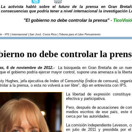
La activista habló sobre el futuro de la prensa en Gran Breta
consecuencias que podría tener a nivel internacional la investigación 
"El gobierno no debe controlar la prensa"
- TicoVisi
n - IPS | Internacional | San José, Costa Rica | Tribuna para el Libre Pensamiento
bierno no debe controlar la pren
as, 6 de noviembre de 2012.-
La búsqueda en Gran Bretaña de un nuevo
que el gobierno podría ejercer mayor control, supone una amenaza a la libert
rsty Hughes, jefa ejecutiva de Index of Censorship (Índice de censura), orga
rolar a la prensa, o esta no volverá a ser libre", dijo en entrevista con IPS.
La libertad de expresión constituy
efectiva y participativa.
Pero, después de acusaciones de compo
medios escritos de ese país, este d
cerca por las autoridades.
La comisión independiente Leveson, c
en julio de 2011 y presidida por el