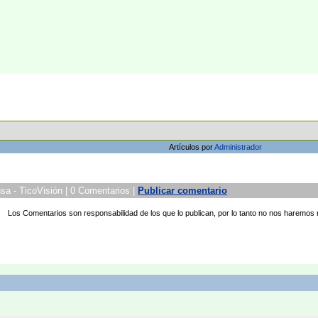
Artículos por
Administrador
nsa - TicoVisión | 0 Comentarios |
Publicar comentario
Los Comentarios son responsabilidad de los que lo publican, por lo tanto no nos haremos