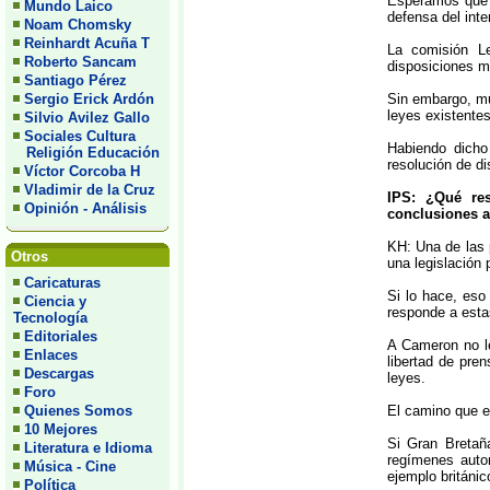
Esperamos que e
Mundo Laico
defensa del inte
Noam Chomsky
Reinhardt Acuña T
La comisión Le
Roberto Sancam
disposiciones m
Santiago Pérez
Sergio Erick Ardón
Sin embargo, mu
leyes existentes
Silvio Avilez Gallo
Sociales Cultura
Habiendo dicho
Religión Educación
resolución de di
Víctor Corcoba H
Vladimir de la Cruz
IPS: ¿Qué re
Opinión - Análisis
conclusiones a
KH: Una de las 
Otros
una legislación 
Caricaturas
Si lo hace, eso
Ciencia y
responde a esta
Tecnología
Editoriales
A Cameron no le
Enlaces
libertad de pr
Descargas
leyes.
Foro
Quienes Somos
El camino que el
10 Mejores
Si Gran Bretaña
Literatura e Idioma
regímenes auto
Música - Cine
ejemplo británic
Política