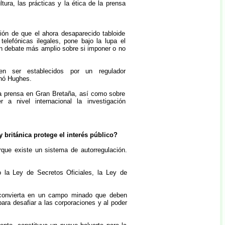
tura, las prácticas y la ética de la prensa
ción de que el ahora desaparecido tabloide
elefónicas ilegales, pone bajo la lupa el
un debate más amplio sobre si imponer o no
ben ser establecidos por un regulador
inó Hughes.
 la prensa en Gran Bretaña, así como sobre
 a nivel internacional la investigación
 británica protege el interés público?
ue existe un sistema de autorregulación.
 la Ley de Secretos Oficiales, la Ley de
se convierta en un campo minado que deben
ara desafiar a las corporaciones y al poder