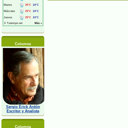
Columna
Sergio Erick Ardón
Escritor y Analista
Columna