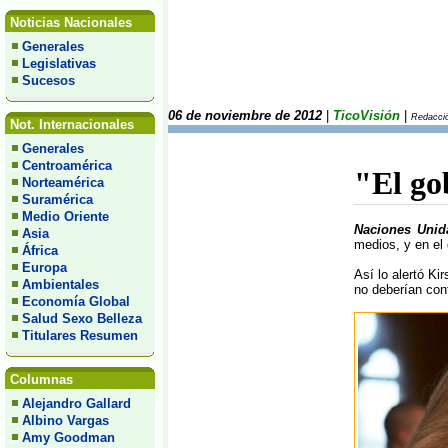
Noticias Nacionales
Generales
Legislativas
Sucesos
06 de noviembre de 2012
|
TicoVisión
|
Redacció
Not. Internacionales
Generales
Centroamérica
"El go
Norteamérica
Suramérica
Medio Oriente
Naciones Unid
Asia
medios, y en el 
África
Europa
Así lo alertó Ki
Ambientales
no deberían cont
Economía Global
Salud Sexo Belleza
Titulares Resumen
Columnas
Alejandro Gallard
Albino Vargas
Amy Goodman