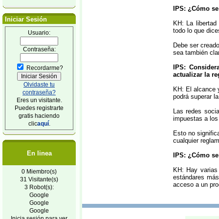
IPS: ¿Cómo se p
Iniciar Sesión
KH: La libertad
todo lo que dice
Usuario:
Debe ser creado 
Contraseña:
sea también clar
IPS: Consider
Recordarme?
actualizar la r
Olvidaste tu
KH: El alcance 
contraseña?
podrá superar la
Eres un visitante.
Puedes registrarte
Las redes socia
gratis haciendo
impuestas a los
clic
aquí
.
Esto no signific
cualquier regla
En linea
IPS: ¿Cómo se 
KH: Hay varias
0 Miembro(s)
estándares más 
31 Visitante(s)
acceso a un proc
3 Robot(s):
Google
Google
Google
Inicia sesión para ver