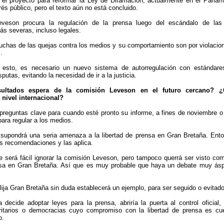
l proyecto para reformar la Ley de Difamación, actualmente en el Parlame
rés público, pero el texto aún no está concluido.
veson procura la regulación de la prensa luego del escándalo de las
ás severas, incluso legales.
chas de las quejas contra los medios y su comportamiento son por violacio
.
 esto, es necesario un nuevo sistema de autorregulación con estánda
sputas, evitando la necesidad de ir a la justicia.
sultados espera de la comisión Leveson en el futuro cercano? ¿
 nivel internacional?
preguntas clave para cuando esté pronto su informe, a fines de noviembre o 
para regular a los medios.
 supondrá una seria amenaza a la libertad de prensa en Gran Bretaña. Enton
s recomendaciones y las aplica.
 será fácil ignorar la comisión Leveson, pero tampoco querrá ser visto com
ensa en Gran Bretaña. Así que es muy probable que haya un debate muy ás
ija Gran Bretaña sin duda establecerá un ejemplo, para ser seguido o evitado
 decide adoptar leyes para la prensa, abriría la puerta al control oficia
ritarios o democracias cuyo compromiso con la libertad de prensa es cue
o.