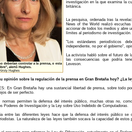
investigación en la que examina la cul
británica.
La pesquisa, ordenada tras la revela
News of the World realizó escuchas t
accionar de todos los medios y abre 
límites al periodismo de investigación.
"Los estándares periodísticos de
independiente, no por el gobierno", op
La activista habló sobre el futuro de
las consecuencias que podría tener
o deberían controlar a la prensa, o esta
Leveson.
libre", alertó Hughes.
 Kirsty Hughes
u opinión sobre la regulación de la prensa en Gran Bretaña hoy? ¿La ley
 En Gran Bretaña hay una sustancial libertad de prensa, sobre todo porq
ejos de ser perfecto.
 normas permiten la defensa del interés público, muchas otras no, como
os Poderes de Investigación y la Ley sobre Uso Indebido de Computadoras.
cia entre las diferentes leyes hace que la defensa del interés público 
riodistas. La naturaleza de las leyes también socava la capacidad de estos p