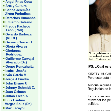
Angel Frias Coca
Arte y Cultura
Carlos Jeremías
Jirón: Periodista
Derechos Humanos
Eduardo Galeano
Freddy Pacheco
León (PhD)
Gerardo Barboza
(M.Ed.)
Germán Gorraiz L.
Gloria Álvarez
Glorianna
"Los gobiernos n
Rodríguez
no volverá a ser 
Guillermo Carvajal
Foto: Cortesía de
Alvarado (Dr.)
Grupo Roncahuita
IPS: ¿Cuál es s
Isabel Umaña
KIRSTY HUGHES:
Iván García M
Pero esto está l
Jorge J Cuadra
John Bisner U
Aunque algunas
Johnny Schmidt C.
Regulación de l
Juan Gelman
Julian Frech A
La inconsisten
atravesar los pe
Luis Paulino
político.
Vargas Solis (Dr.)
Max Lacayo L.