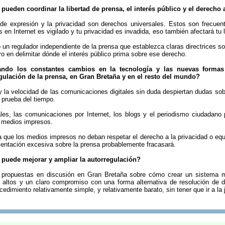
ueden coordinar la libertad de prensa, el interés público y el derecho 
 de expresión y la privacidad son derechos universales. Estos son frecuen
s en Internet es vigilado y tu privacidad es invadida, eso también afectará tu 
un regulador independiente de la prensa que establezca claras directrices so
o en delimitar dónde el interés público prima sobre ese derecho.
ando los constantes cambios en la tecnología y las nuevas forma
egulación de la prensa, en Gran Bretaña y en el resto del mundo?
y la velocidad de las comunicaciones digitales sin duda despiertan dudas so
 prueba del tiempo.
les, las comunicaciones por Internet, los blogs y el periodismo ciudadano 
 medios impresos.
a que los medios impresos no deban respetar el derecho a la privacidad o equil
mentación excesiva sobre la prensa probablemente fracasará.
puede mejorar y ampliar la autorregulación?
 propuestas en discusión en Gran Bretaña sobre cómo crear un sistema má
altos y un claro compromiso con una forma alternativa de resolución de d
edimiento relativamente simple, y relativamente barato, sin tener que ir a la j