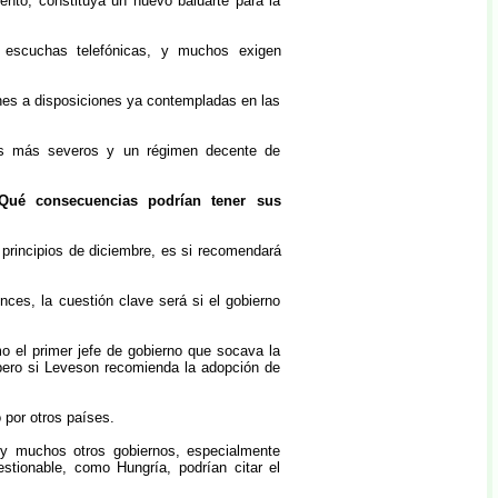
nto, constituya un nuevo baluarte para la
 escuchas telefónicas, y muchos exigen
nes a disposiciones ya contempladas en las
res más severos y un régimen decente de
Qué consecuencias podrían tener sus
principios de diciembre, es si recomendará
ces, la cuestión clave será si el gobierno
o el primer jefe de gobierno que socava la
pero si Leveson recomienda la adopción de
 por otros países.
l, y muchos otros gobiernos, especialmente
stionable, como Hungría, podrían citar el