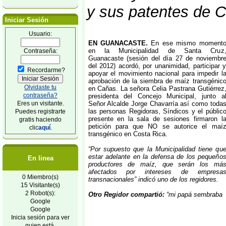
y sus patentes de C
Iniciar Sesión
Usuario:
EN GUANACASTE.
En ese mismo moment
en la Municipalidad de Santa Cruz
Contraseña:
Guanacaste (sesión del día 27 de noviembr
del 2012) acordó, por unanimidad, participar 
Recordarme?
apoyar el movimiento nacional para impedir l
aprobación de la siembra de maíz transgénic
Olvidaste tu
en Cañas. La señora Celia Pastrana Gutiérrez
contraseña?
presidenta del Concejo Municipal, junto a
Eres un visitante.
Señor Alcalde Jorge Chavarría así como toda
las personas Regidoras, Síndicos y el públic
Puedes registrarte
presente en la sala de sesiones firmaron l
gratis haciendo
petición para que NO se autorice el maí
clic
aquí
.
transgénico en Costa Rica.
“Por supuesto que la Municipalidad tiene qu
estar adelante en la defensa de los pequeño
En linea
productores de maíz, que serán los má
afectados por intereses de empresa
0 Miembro(s)
transnacionales” indicó uno de los regidores.
15 Visitante(s)
2 Robot(s):
Otro Regidor compartió:
“
mi papá sembraba
Google
Google
Inicia sesión para ver
quien está.