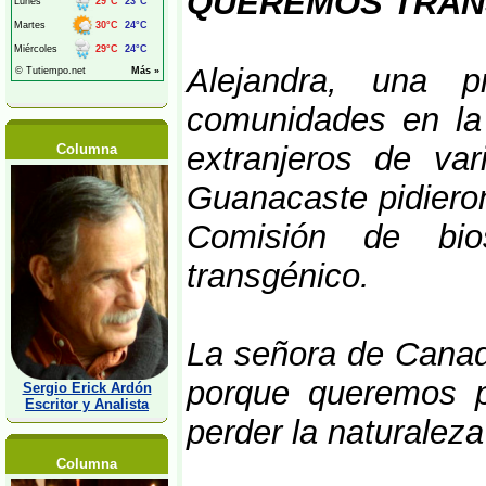
QUEREMOS TRAN
Alejandra, una p
comunidades en la
extranjeros de va
Columna
Guanacaste pidieron 
Comisión de bio
transgénico.
La señora de Canad
porque queremos p
Sergio Erick Ardón
Escritor y Analista
perder la naturaleza 
Columna