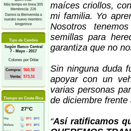
maíces criollos, c
Más tiempo en linea:305
Membrecía: 226
mi familia. Yo apre
Damos la Bienvenida a
nuestro nuevo miembro:
Nosotros tenemos 
kingprince
semillas para here
Tipo de Cambio
garantiza que no no
Según Banco Central
7 - Mayo - 2017
Colones por Dólar
Sin ninguna duda f
Compra:
560,92
apoyar con un veh
Venta:
573,51
varias personas par
de diciembre frent
Tiempo en Costa Rica
“
Así ratificamos 