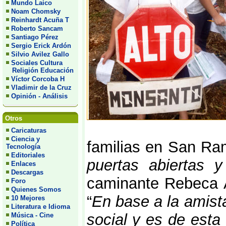
Mundo Laico
Noam Chomsky
Reinhardt Acuña T
Roberto Sancam
Santiago Pérez
Sergio Erick Ardón
Silvio Avilez Gallo
Sociales Cultura
Religión Educación
Víctor Corcoba H
Vladimir de la Cruz
Opinión - Análisis
Otros
Caricaturas
Ciencia y
familias en San Ra
Tecnología
Editoriales
puertas abiertas y
Enlaces
Descargas
caminante Rebeca Á
Foro
Quienes Somos
“
En base a la amista
10 Mejores
Literatura e Idioma
social y es de est
Música - Cine
Política