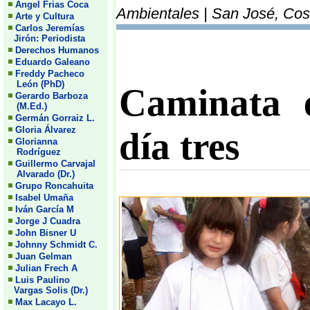
Angel Frias Coca
Ambientales | San José, Cost
Arte y Cultura
Carlos Jeremías
Jirón: Periodista
Derechos Humanos
Eduardo Galeano
Freddy Pacheco
León (PhD)
Caminata e
Gerardo Barboza
(M.Ed.)
Germán Gorraiz L.
Gloria Álvarez
día tres
Glorianna
Rodríguez
Guillermo Carvajal
Alvarado (Dr.)
Grupo Roncahuita
Isabel Umaña
Iván García M
Jorge J Cuadra
John Bisner U
Johnny Schmidt C.
Juan Gelman
Julian Frech A
Luis Paulino
Vargas Solis (Dr.)
Max Lacayo L.