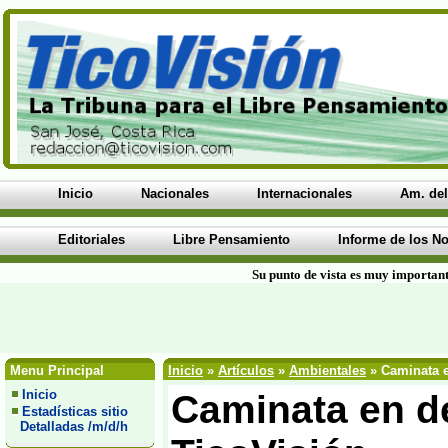
Inicio
Nacionales
Internacionales
Am. del
Editoriales
Libre Pensamiento
Informe de los No
Su punto de vista es muy important
Menu Principal
Inicio
»
Artículos
»
Ambientales
» Caminata en
Inicio
Caminata en de
Estadísticas sitio
Detalladas /m/d/h