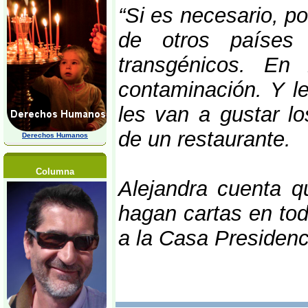
“Si es necesario, p
de otros países
transgénicos. E
contaminación. Y l
les van a gustar lo
de un restaurante.
Derechos Humanos
Columna
Alejandra cuenta q
hagan cartas en tod
a la Casa Presidenc