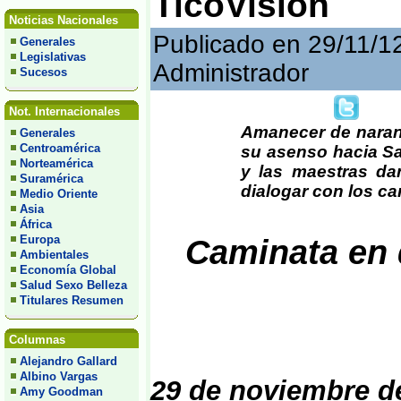
TicoVisión
Noticias Nacionales
Publicado en 29/11/1
Generales
Legislativas
Administrador
Sucesos
Not. Internacionales
Amanecer de naranj
Generales
Centroamérica
su asenso hacia S
Norteamérica
y las maestras da
Suramérica
dialogar con los c
Medio Oriente
Asia
África
Europa
Caminata en d
Ambientales
Economía Global
Salud Sexo Belleza
Titulares Resumen
Columnas
Alejandro Gallard
Albino Vargas
29 de noviembre d
Amy Goodman