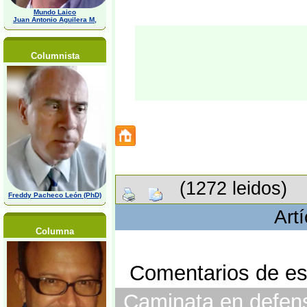
Mundo Laico
Juan Antonio Aguilera M,
Columnista
(1272 leidos)
Freddy Pacheco León (PhD)
Art
Columna
Comentarios de est
Caminata en defensa