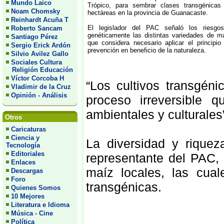
Mundo Laico
Trópico, para sembrar clases transgénica
Noam Chomsky
hectáreas en la provincia de Guanacaste.
Reinhardt Acuña T
El legislador del PAC señaló los riesgo
Roberto Sancam
genéticamente las distintas variedades de ma
Santiago Pérez
que considera necesario aplicar el principi
Sergio Erick Ardón
prevención en beneficio de la naturaleza.
Silvio Avilez Gallo
Sociales Cultura
Religión Educación
Víctor Corcoba H
“Los cultivos transgéni
Vladimir de la Cruz
Opinión - Análisis
proceso irreversible
ambientales y culturales
Otros
Caricaturas
Ciencia y
La diversidad y rique
Tecnología
Editoriales
representante del PAC, 
Enlaces
maíz locales, las cua
Descargas
Foro
transgénicas.
Quienes Somos
10 Mejores
Literatura e Idioma
Música - Cine
Política