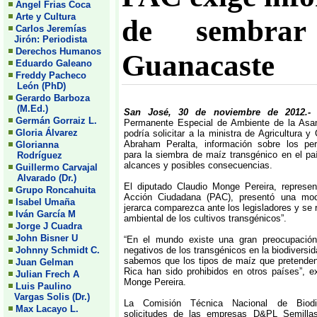
Angel Frias Coca
Arte y Cultura
de sembrar
Carlos Jeremías
Jirón: Periodista
Derechos Humanos
Guanacaste
Eduardo Galeano
Freddy Pacheco
León (PhD)
Gerardo Barboza
(M.Ed.)
San José, 30 de noviembre de 201
Germán Gorraiz L.
Permanente Especial de Ambiente de la Asam
Gloria Álvarez
podría solicitar a la ministra de Agricultura y
Abraham Peralta, información sobre los pe
Glorianna
para la siembra de maíz transgénico en el p
Rodríguez
alcances y posibles consecuencias.
Guillermo Carvajal
Alvarado (Dr.)
El diputado Claudio Monge Pereira, represen
Grupo Roncahuita
Acción Ciudadana (PAC), presentó una moc
Isabel Umaña
jerarca comparezca ante los legisladores y se r
Iván García M
ambiental de los cultivos transgénicos”.
Jorge J Cuadra
John Bisner U
“En el mundo existe una gran preocupación
negativos de los transgénicos en la biodiversi
Johnny Schmidt C.
sabemos que los tipos de maíz que pretenden
Juan Gelman
Rica han sido prohibidos en otros países”, ex
Julian Frech A
Monge Pereira.
Luis Paulino
Vargas Solis (Dr.)
La Comisión Técnica Nacional de Biodiv
Max Lacayo L.
solicitudes de las empresas D&PL Semilla