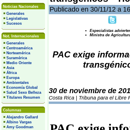
Noticias Nacionales
Publicado en 30/11/12 a 1
Generales
Legislativas
Sucesos
Especialistas advierte
Ministra de Agricultur
Not. Internacionales
Generales
Centroamérica
PAC exige informa
Norteamérica
Suramérica
transgénic
Medio Oriente
Asia
África
Europa
Ambientales
Economía Global
30 de noviembre de 20
Salud Sexo Belleza
Costa Rica | Tribuna para el Libre
Titulares Resumen
Columnas
Alejandro Gallard
Albino Vargas
PAC exige info
Amy Goodman