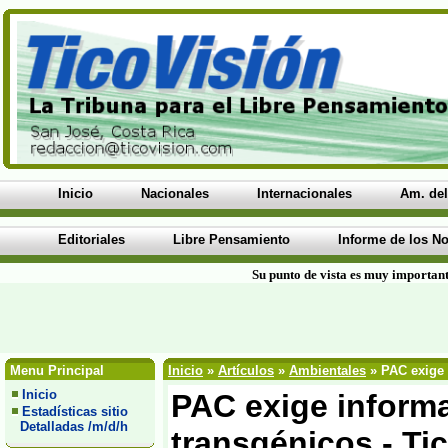
Inicio
Nacionales
Internacionales
Am. del
Editoriales
Libre Pensamiento
Informe de los No
Su punto de vista es muy important
Menu Principal
Inicio
»
Artículos
»
Ambientales
» PAC exige 
Inicio
PAC exige informa
Estadísticas sitio
Detalladas /m/d/h
transgénicos - Ti