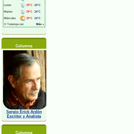
Columna
Sergio Erick Ardón
Escritor y Analista
Columna