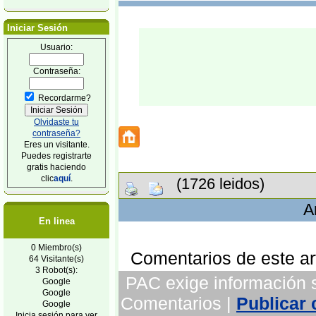
Iniciar Sesión
Usuario:
Contraseña:
Recordarme?
Olvidaste tu
contraseña?
Eres un visitante.
Puedes registrarte
gratis haciendo
clic
aquí
.
(1726 leidos)
A
En linea
0 Miembro(s)
Comentarios de este art
64 Visitante(s)
3 Robot(s):
PAC exige información so
Google
Google
Comentarios |
Publicar
Google
Inicia sesión para ver