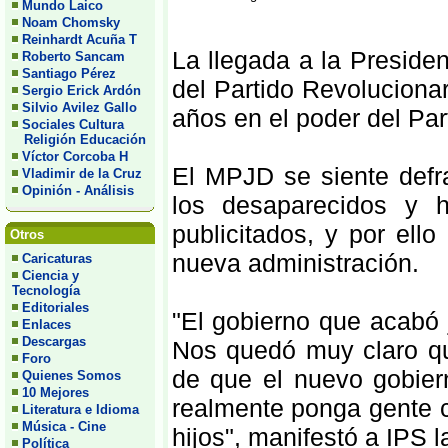
Mundo Laico
Noam Chomsky
Reinhardt Acuña T
La llegada a la Preside
Roberto Sancam
Santiago Pérez
del Partido Revolucionari
Sergio Erick Ardón
Silvio Avilez Gallo
años en el poder del Par
Sociales Cultura
Religión Educación
Víctor Corcoba H
El MPJD se siente defr
Vladimir de la Cruz
Opinión - Análisis
los desaparecidos y h
publicitados, y por ell
Otros
nueva administración.
Caricaturas
Ciencia y
Tecnología
Editoriales
"El gobierno que acabó
Enlaces
Descargas
Nos quedó muy claro q
Foro
de que el nuevo gobier
Quienes Somos
10 Mejores
realmente ponga gente 
Literatura e Idioma
Música - Cine
hijos", manifestó a IPS l
Política