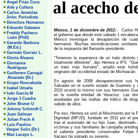
al acecho d
Angel Frias Coca
Arte y Cultura
Carlos Jeremías
Jirón: Periodista
Derechos Humanos
Eduardo Galeano
México, 1 de diciembre de 2012.-
Carlos H
Freddy Pacheco
el gobierno que desde este sábado 1 encabez
León (PhD)
México investigue la desaparición de cua
Gerardo Barboza
hermanos. Muchas reivindicaciones similares
(M.Ed.)
de la respuesta del flamante presidente.
Germán Gorraiz L.
Gloria Álvarez
"Tenemos la esperanza de un trato distinto 
totalmente diferente", dijo Herrera a IPS. "Q
Glorianna
un trato más humano", amplió este homb
Rodríguez
originario del occidental estado de Michoacán.
Guillermo Carvajal
Alvarado (Dr.)
En agosto de 2008 desaparecieron sus h
Grupo Roncahuita
Salvador en el sureño estado de Guerrero y 
Isabel Umaña
2010 ocurrió lo mismo con sus hermanos Gust
Iván García M
en la sureña entidad de Veracruz. Las do
Jorge J Cuadra
asediadas por las mafias del tráfico de dro
John Bisner U
sabido de ellos.
Johnny Schmidt C.
Por eso, Herrera se unió al Movimiento por la 
Juan Gelman
Dignidad (MPJD), fundado en 2011 por el poet
Julian Frech A
tras el asesinato de su hijo Juan, destinado a
Luis Paulino
víctimas y sus familiares de campaña antidro
Vargas Solis (Dr.)
el saliente presidente conservador Felipe
Max Lacayo L.
fracaso ha signado su sexenio.