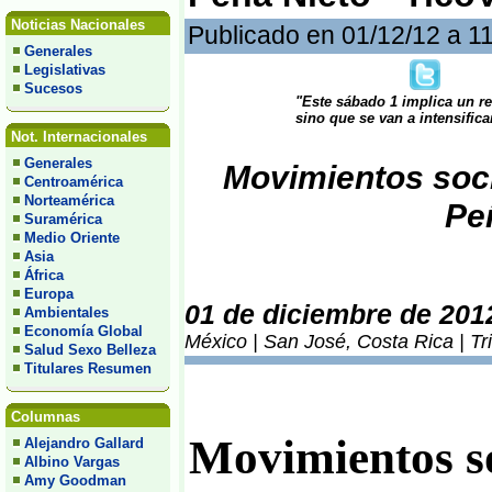
Noticias Nacionales
Publicado en 01/12/12 a 1
Generales
Legislativas
Sucesos
"Este sábado 1 implica un re
sino que se van a intensifica
Not. Internacionales
Generales
Movimientos soc
Centroamérica
Norteamérica
Pe
Suramérica
Medio Oriente
Asia
África
Europa
01 de diciembre de 201
Ambientales
Economía Global
México | San José, Costa Rica | Tr
Salud Sexo Belleza
Titulares Resumen
Columnas
Movimientos s
Alejandro Gallard
Albino Vargas
Amy Goodman