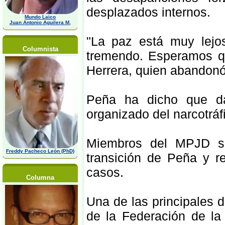
desplazados internos.
Mundo Laico
Juan Antonio Aguilera M,
"La paz está muy lejo
Columnista
tremendo. Esperamos qu
Herrera, quien abandonó
Peña ha dicho que da
organizado del narcotráfi
Miembros del MPJD se
Freddy Pacheco León (PhD)
transición de Peña y r
casos.
Columna
Una de las principales d
de la Federación de la