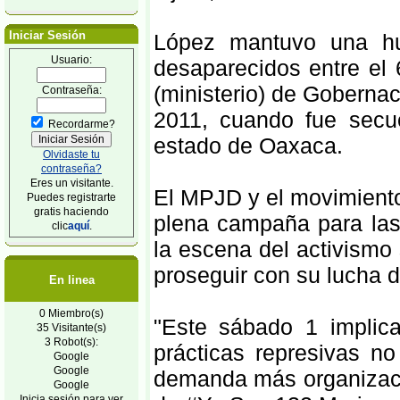
Iniciar Sesión
López mantuvo una hu
Usuario:
desaparecidos entre el 
(ministerio) de Goberna
Contraseña:
2011, cuando fue secu
Recordarme?
estado de Oaxaca.
Olvidaste tu
contraseña?
Eres un visitante.
El MPJD y el movimiento
Puedes registrarte
gratis haciendo
plena campaña para las 
clic
aquí
.
la escena del activismo
proseguir con su lucha d
En linea
0 Miembro(s)
"Este sábado 1 implica
35 Visitante(s)
3 Robot(s):
prácticas represivas no
Google
Google
demanda más organizació
Google
Inicia sesión para ver