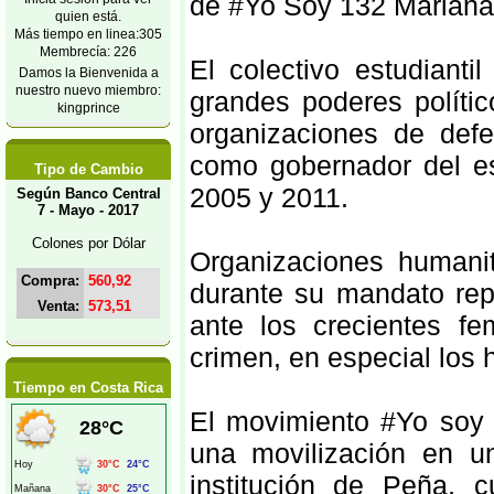
de #Yo Soy 132 Mariana
quien está.
Más tiempo en linea:305
Membrecía: 226
El colectivo estudiant
Damos la Bienvenida a
nuestro nuevo miembro:
grandes poderes polític
kingprince
organizaciones de def
como gobernador del es
Tipo de Cambio
2005 y 2011.
Según Banco Central
7 - Mayo - 2017
Colones por Dólar
Organizaciones humani
Compra:
560,92
durante su mandato rep
Venta:
573,51
ante los crecientes fe
crimen, en especial los 
Tiempo en Costa Rica
El movimiento #Yo soy 
una movilización en un
institución de Peña,