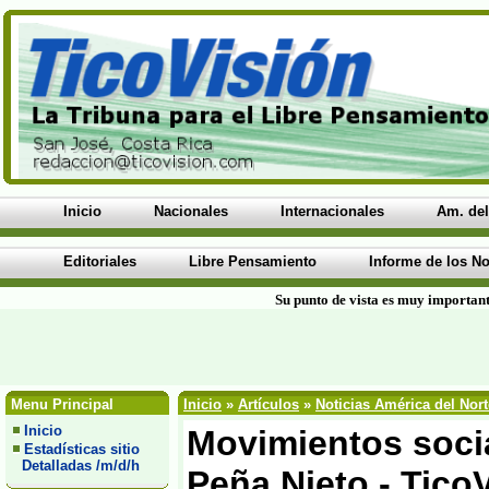
Inicio
Nacionales
Internacionales
Am. del
Editoriales
Libre Pensamiento
Informe de los No
Su punto de vista es muy important
Menu Principal
Inicio
»
Artículos
»
Noticias América del Nort
Inicio
Movimientos soci
Estadísticas sitio
Detalladas /m/d/h
Peña Nieto - Tico