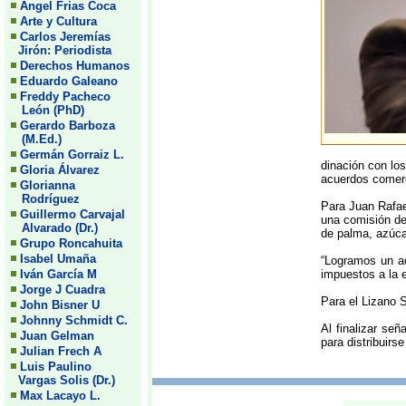
Angel Frias Coca
Arte y Cultura
Carlos Jeremías
Jirón: Periodista
Derechos Humanos
Eduardo Galeano
Freddy Pacheco
León (PhD)
Gerardo Barboza
(M.Ed.)
Germán Gorraiz L.
dinación con los
Gloria Álvarez
acuerdos comerc
Glorianna
Rodríguez
Para Juan Rafae
Guillermo Carvajal
una comisión de
Alvarado (Dr.)
de palma, azúcar
Grupo Roncahuita
Isabel Umaña
“Logramos un ac
Iván García M
impuestos a la 
Jorge J Cuadra
Para el Lizano S
John Bisner U
Johnny Schmidt C.
Al finalizar se
Juan Gelman
para distribuirs
Julian Frech A
Luis Paulino
Vargas Solis (Dr.)
Max Lacayo L.