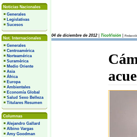
Noticias Nacionales
Generales
Legislativas
Sucesos
04 de diciembre de 2012
|
TicoVisión
|
Redacción
Not. Internacionales
Generales
Centroamérica
Cáma
Norteamérica
Suramérica
Medio Oriente
acue
Asia
África
Europa
Ambientales
Economía Global
Salud Sexo Belleza
Titulares Resumen
Columnas
Alejandro Gallard
Albino Vargas
Amy Goodman