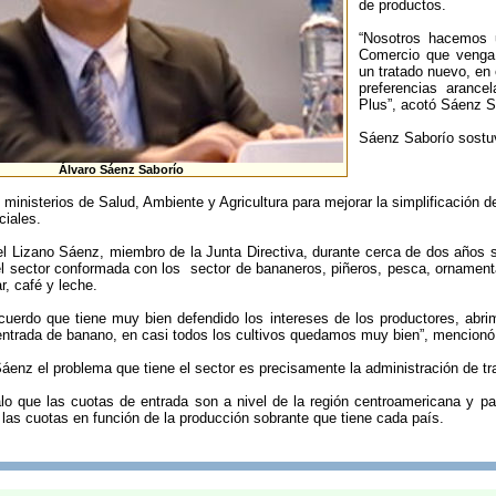
de productos.
“Nosotros hacemos u
Comercio que venga 
un tratado nuevo, en
preferencias aranc
Plus”, acotó Sáenz S
Sáenz Saborío sostuv
Álvaro Sáenz Saborío
 ministerios de Salud, Ambiente y Agricultura para mejorar la simplificación d
iales.
l Lizano Sáenz, miembro de la Junta Directiva, durante cerca de dos años se
l sector conformada con los sector de bananeros, piñeros, pesca, ornamental
, café y leche.
uerdo que tiene muy bien defendido los intereses de los productores, abr
entrada de banano, en casi todos los cultivos quedamos muy bien”, mencion
áenz el problema que tiene el sector es precisamente la administración de t
ñalo que las cuotas de entrada son a nivel de la región centroamericana y p
e las cuotas en función de la producción sobrante que tiene cada país.