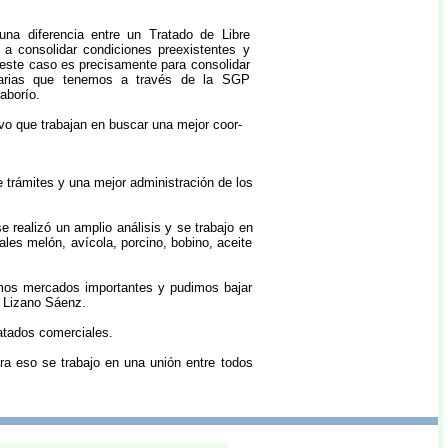
na diferencia entre un Tratado de Libre
a consolidar condiciones preexistentes y
 este caso es precisamente para consolidar
elarias que tenemos a través de la SGP
aborío.
o que trabajan en buscar una mejor coor-
e trámites y una mejor administración de los
 realizó un amplio análisis y se trabajo en
es melón, avícola, porcino, bobino, aceite
imos mercados importantes y pudimos bajar
ó Lizano Sáenz.
ratados comerciales.
ara eso se trabajo en una unión entre todos