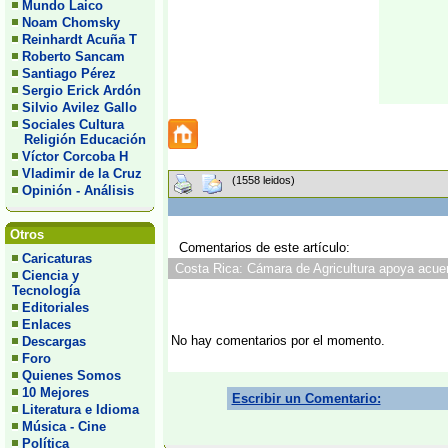
Mundo Laico
Noam Chomsky
Reinhardt Acuña T
Roberto Sancam
Santiago Pérez
Sergio Erick Ardón
Silvio Avilez Gallo
Sociales Cultura
Religión Educación
Víctor Corcoba H
Vladimir de la Cruz
(1558 leidos)
Opinión - Análisis
Otros
Comentarios de este artículo:
Caricaturas
Costa Rica: Cámara de Agricultura apoya acuer
Ciencia y
Tecnología
Editoriales
Enlaces
No hay comentarios por el momento.
Descargas
Foro
Quienes Somos
10 Mejores
Escribir un Comentario:
Literatura e Idioma
Música - Cine
Política