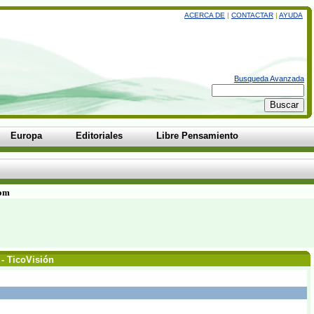
ACERCA DE
|
CONTACTAR
|
AYUDA
Busqueda Avanzada
Europa
Editoriales
Libre Pensamiento
com
- TicoVisión