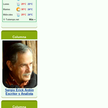
Columna
Sergio Erick Ardón
Escritor y Analista
Columna