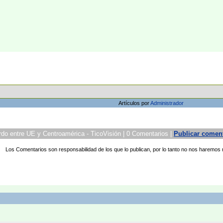
Artículos por
Administrador
do entre UE y Centroamérica - TicoVisión | 0 Comentarios |
Publicar comen
Los Comentarios son responsabilidad de los que lo publican, por lo tanto no nos haremos