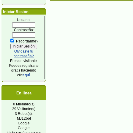
Iniciar Sesión
Usuario:
Contraseña:
Recordarme?
Olvidaste tu
contraseña?
Eres un visitante.
Puedes registrarte
gratis haciendo
clic
aquí
.
En linea
0 Miembro(s)
29 Visitante(s)
3 Robot(s):
MJ12bot
Google
Google
Inicia sesión para ver