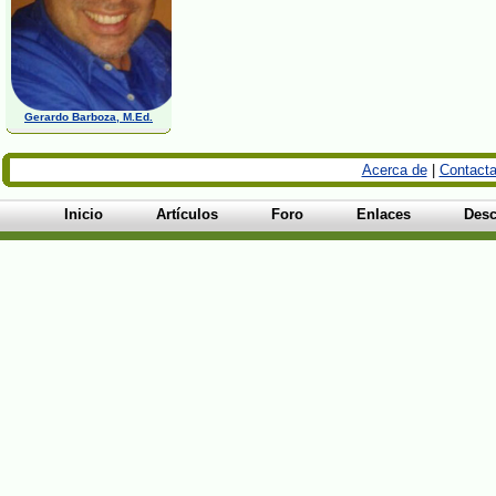
Gerardo Barboza, M.Ed.
Acerca de
|
Contacta
Inicio
Artículos
Foro
Enlaces
Desc