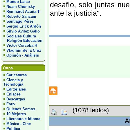
Mundo Laico
desafío, solo juntas nu
Noam Chomsky
ante la justicia".
Reinhardt Acuña T
Roberto Sancam
Santiago Pérez
Sergio Erick Ardón
Silvio Avilez Gallo
Sociales Cultura
Religión Educación
Víctor Corcoba H
Vladimir de la Cruz
Opinión - Análisis
Otros
Caricaturas
Ciencia y
Tecnología
Editoriales
Enlaces
Descargas
Foro
(1078 leidos)
Quienes Somos
10 Mejores
Literatura e Idioma
A
Música - Cine
Política