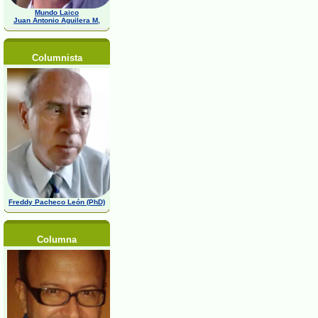
Mundo Laico
Juan Antonio Aguilera M,
Columnista
Freddy Pacheco León (PhD)
Columna