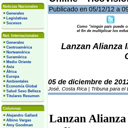
Noticias Nacionales
Publicado en 05/12/12 a 0
Generales
Legislativas
Sucesos
Como "ningún país puede com
el fin de multiplicar los esfu
Not. Internacionales
Generales
Lanzan Alianza I
Centroamérica
Norteamérica
Suramérica
Medio Oriente
Asia
África
Europa
05 de diciembre de 201
Ambientales
Economía Global
José, Costa Rica | Tribuna para el
Salud Sexo Belleza
Titulares Resumen
Columnas
Lanzan Alianza 
Alejandro Gallard
Albino Vargas
Amy Goodman