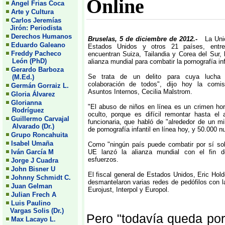
Online
Angel Frias Coca
Arte y Cultura
Carlos Jeremías
Jirón: Periodista
Derechos Humanos
Bruselas, 5 de diciembre de 2012.-
La Uni
Eduardo Galeano
Estados Unidos y otros 21 países, entr
Freddy Pacheco
encuentran Suiza, Tailandia y Corea del Sur,
León (PhD)
alianza mundial para combatir la pornografía infa
Gerardo Barboza
Se trata de un delito para cuya lucha 
(M.Ed.)
colaboración de todos", dijo hoy la comi
Germán Gorraiz L.
Asuntos Internos, Cecilia Malstrom.
Gloria Álvarez
Glorianna
"El abuso de niños en línea es un crimen ho
Rodríguez
oculto, porque es difícil remontar hasta el a
Guillermo Carvajal
funcionaria, que habló de "alrededor de un m
Alvarado (Dr.)
de pornografía infantil en línea hoy, y 50.000 
Grupo Roncahuita
Isabel Umaña
Como "ningún país puede combatir por sí sol
Iván García M
UE lanzó la alianza mundial con el fin de
esfuerzos.
Jorge J Cuadra
John Bisner U
El fiscal general de Estados Unidos, Eric Hold
Johnny Schmidt C.
desmantelaron varias redes de pedófilos con l
Juan Gelman
Eurojust, Interpol y Europol.
Julian Frech A
Luis Paulino
Vargas Solis (Dr.)
Pero "todavía queda por
Max Lacayo L.