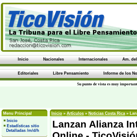
Inicio
Nacionales
Internacionales
Am. del
Editoriales
Libre Pensamiento
Informe de los No
Su punto de vista es muy important
Menu Principal
Inicio
»
Artículos
»
Noticias Costa Rica
» Lanz
Inicio
Lanzan Alianza In
Estadísticas sitio
Detalladas /m/d/h
Online - TicoVisió