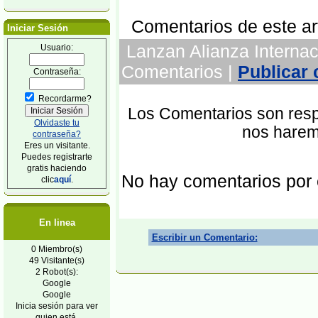
Comentarios de este art
Iniciar Sesión
Lanzan Alianza Internaci
Usuario:
Comentarios |
Publicar
Contraseña:
Recordarme?
Los Comentarios son respo
Olvidaste tu
nos harem
contraseña?
Eres un visitante.
Puedes registrarte
gratis haciendo
No hay comentarios por
clic
aquí
.
En linea
Escribir un Comentario:
0 Miembro(s)
49 Visitante(s)
2 Robot(s):
Google
Google
Inicia sesión para ver
quien está.