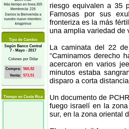
riesgo equivalen a 35 p
Más tiempo en linea:305
Membrecía: 226
Famosas por sus exube
Damos la Bienvenida a
nuestro nuevo miembro:
fronteriza es la más fért
kingprince
una amplia variedad de 
Tipo de Cambio
La caminata del 22 d
Según Banco Central
7 - Mayo - 2017
"Caminamos derecho haci
Colones por Dólar
acercaron en varios je
Compra:
560,92
minutos estaba sangran
Venta:
573,51
disparo a corta distancia
Un documento de PCHR se
Tiempo en Costa Rica
fuego israelí en la zo
sur, en la zona oriental 