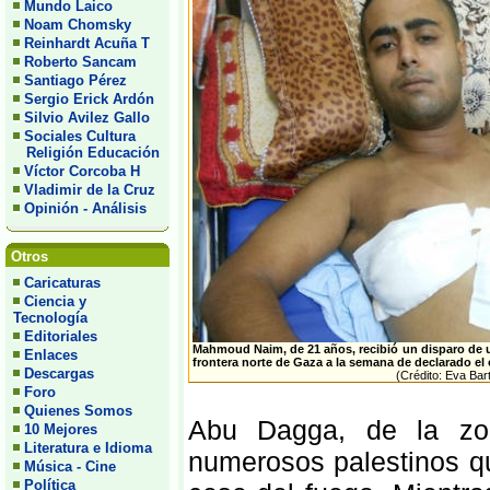
Mundo Laico
Noam Chomsky
Reinhardt Acuña T
Roberto Sancam
Santiago Pérez
Sergio Erick Ardón
Silvio Avilez Gallo
Sociales Cultura
Religión Educación
Víctor Corcoba H
Vladimir de la Cruz
Opinión - Análisis
Otros
Caricaturas
Ciencia y
Tecnología
Editoriales
Mahmoud Naim, de 21 años, recibió un disparo de u
Enlaces
frontera norte de Gaza a la semana de declarado el 
Descargas
(Crédito: Eva Bart
Foro
Quienes Somos
Abu Dagga, de la zo
10 Mejores
Literatura e Idioma
numerosos palestinos qu
Música - Cine
Política