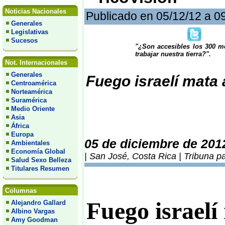
Noticias Nacionales
Publicado en 05/12/12 a 0
Generales
Legislativas
Sucesos
"¿Son accesibles los 300 m
trabajar nuestra tierra?".
Not. Internacionales
Generales
Fuego israelí mata 
Centroamérica
Norteamérica
Suramérica
Medio Oriente
Asia
África
Europa
05 de diciembre de 201
Ambientales
Economía Global
| San José, Costa Rica | Tribuna p
Salud Sexo Belleza
Titulares Resumen
Columnas
Fuego israelí
Alejandro Gallard
Albino Vargas
Amy Goodman