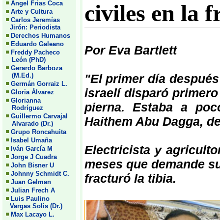
Angel Frias Coca
civiles en la
Arte y Cultura
Carlos Jeremías
Jirón: Periodista
Derechos Humanos
Eduardo Galeano
Por Eva Bartlett
Freddy Pacheco
León (PhD)
Gerardo Barboza
(M.Ed.)
"El primer día después
Germán Gorraiz L.
israelí disparó primero
Gloria Álvarez
Glorianna
pierna. Estaba a poco
Rodríguez
Guillermo Carvajal
Haithem Abu Dagga, de
Alvarado (Dr.)
Grupo Roncahuita
Isabel Umaña
Electricista y agricul
Iván García M
Jorge J Cuadra
meses que demande su r
John Bisner U
Johnny Schmidt C.
fracturó la tibia.
Juan Gelman
Julian Frech A
Luis Paulino
Vargas Solis (Dr.)
Max Lacayo L.