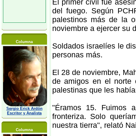
El primer civil fue ases
del fuego. Según PCHR
palestinos más de la o
noviembre a ejercer su d
Columna
Soldados israelíes le di
personas más.
El 28 de noviembre, Ma
de amigos en el norte 
palestinas que les había
"Éramos 15. Fuimos a 
Sergio Erick Ardón
Escritor y Analista
fronteriza. Solo quería
nuestra tierra", relató Na
Columna