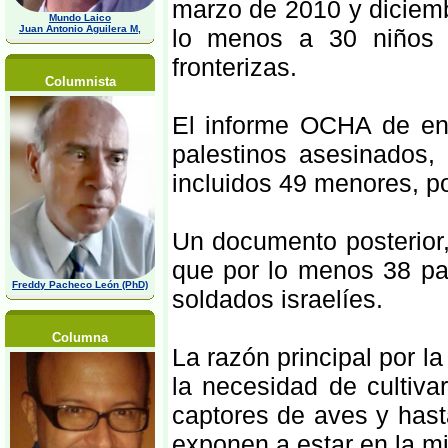
marzo de 2010 y diciemb
Mundo Laico
Juan Antonio Aguilera M,
lo menos a 30 niños 
fronterizas.
Columnista
El informe OCHA de en
palestinos asesinados, 
incluidos 49 menores, po
Un documento posterior
que por lo menos 38 pa
Freddy Pacheco León (PhD)
soldados israelíes.
Columna
La razón principal por la
la necesidad de cultiva
captores de aves y hasta
exponen a estar en la mi