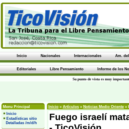
Inicio
Nacionales
Internacionales
Am. del
Editoriales
Libre Pensamiento
Informe de los No
Su punto de vista es muy important
Menu Principal
Inicio
»
Artículos
»
Noticias Medio Oriente
» 
Inicio
Fuego israelí mata
Estadísticas sitio
Detalladas /m/d/h
- TicoVisión