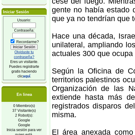
cese del fuego. Mientra
gente no había estado 
Iniciar Sesión
que ya no tendrían que t
Usuario:
Contraseña:
Hace una década, Israe
Recordarme?
unilateral, ampliando lo
actuales 300 que ocupa e
Olvidaste tu
contraseña?
Eres un visitante.
Puedes registrarte
Según la Oficina de C
gratis haciendo
clic
aquí
.
territorios palestinos o
Organización de las N
En linea
extiende hasta más de
registrados disparos del
0 Miembro(s)
37 Visitante(s)
misma.
2 Robot(s):
Google
Google
Inicia sesión para ver
El área anexada como 
quien está.