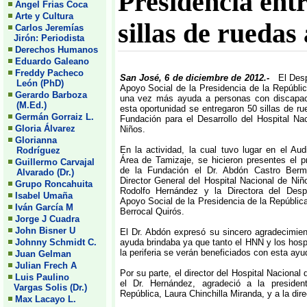
Presidencia ent
Angel Frias Coca
Arte y Cultura
sillas de ruedas
Carlos Jeremías
Jirón: Periodista
Derechos Humanos
Eduardo Galeano
Freddy Pacheco
San José, 6 de diciembre de 2012.-
El Des
León (PhD)
Apoyo Social de la Presidencia de la Repúblic
Gerardo Barboza
una vez más ayuda a personas con discapac
(M.Ed.)
esta oportunidad se entregaron 50 sillas de ru
Germán Gorraiz L.
Fundación para el Desarrollo del Hospital Na
Gloria Álvarez
Niños.
Glorianna
En la actividad, la cual tuvo lugar en el Audi
Rodríguez
Área de Tamizaje, se hicieron presentes el p
Guillermo Carvajal
de la Fundación el Dr. Abdón Castro Berm
Alvarado (Dr.)
Director General del Hospital Nacional de Niño
Grupo Roncahuita
Rodolfo Hernández y la Directora del Des
Isabel Umaña
Apoyo Social de la Presidencia de la Repúblic
Iván García M
Berrocal Quirós.
Jorge J Cuadra
John Bisner U
El Dr. Abdón expresó su sincero agradecimien
Johnny Schmidt C.
ayuda brindaba ya que tanto el HNN y los hosp
la periferia se verán beneficiados con esta ayu
Juan Gelman
Julian Frech A
Por su parte, el director del Hospital Nacional 
Luis Paulino
el Dr. Hernández, agradeció a la presiden
Vargas Solis (Dr.)
República, Laura Chinchilla Miranda, y a la dire
Max Lacayo L.