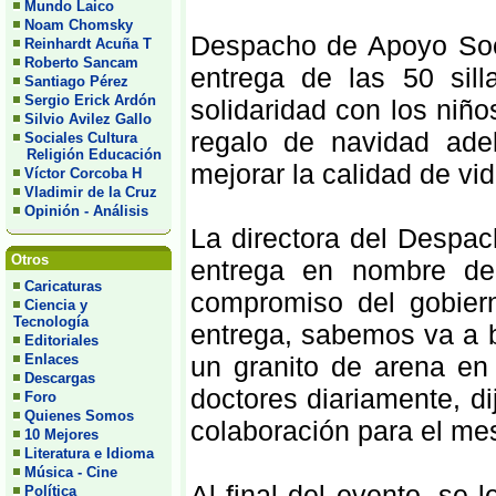
Mundo Laico
Noam Chomsky
Despacho de Apoyo Soci
Reinhardt Acuña T
Roberto Sancam
entrega de las 50 sil
Santiago Pérez
Sergio Erick Ardón
solidaridad con los niño
Silvio Avilez Gallo
regalo de navidad ade
Sociales Cultura
Religión Educación
mejorar la calidad de vi
Víctor Corcoba H
Vladimir de la Cruz
Opinión - Análisis
La directora del Despac
Otros
entrega en nombre de 
Caricaturas
compromiso del gobiern
Ciencia y
Tecnología
entrega, sabemos va a b
Editoriales
Enlaces
un granito de arena en
Descargas
doctores diariamente, d
Foro
Quienes Somos
colaboración para el mes
10 Mejores
Literatura e Idioma
Música - Cine
Al final del evento, se 
Política