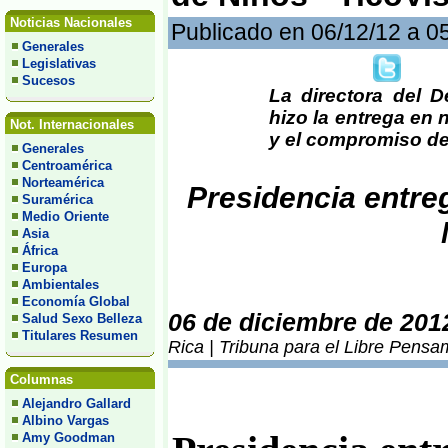
Noticias Nacionales
Publicado en 06/12/12 a 0
Generales
Legislativas
Sucesos
La directora del 
hizo la entrega en 
Not. Internacionales
y el compromiso de
Generales
Centroamérica
Norteamérica
Presidencia entreg
Suramérica
Medio Oriente
Asia
África
Europa
Ambientales
Economía Global
06 de diciembre de 201
Salud Sexo Belleza
Titulares Resumen
Rica | Tribuna para el Libre Pensa
Columnas
Alejandro Gallard
Albino Vargas
Amy Goodman