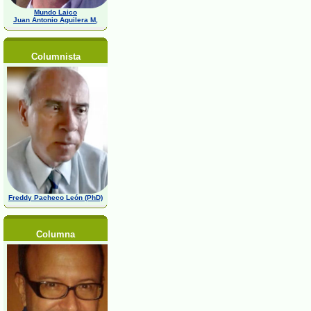
Mundo Laico
Juan Antonio Aguilera M,
Columnista
Freddy Pacheco León (PhD)
Columna