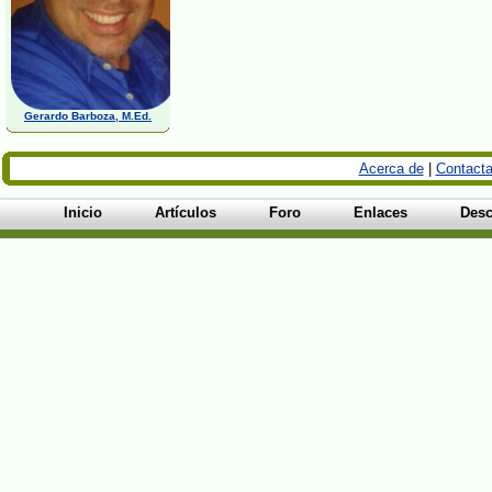
Gerardo Barboza, M.Ed.
Acerca de
|
Contacta
Inicio
Artículos
Foro
Enlaces
Desc