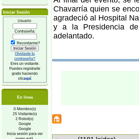
Chavarría quien se enc
Iniciar Sesión
agradeció al Hospital N
Usuario:
y a la Presidencia de
Contraseña:
adelantado.
Recordarme?
Olvidaste tu
contraseña?
Eres un visitante.
Puedes registrarte
gratis haciendo
clic
aquí
.
En linea
0 Miembro(s)
25 Visitante(s)
2 Robot(s):
Google
Google
Inicia sesión para ver
quien está.