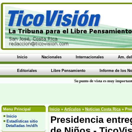
Inicio
Nacionales
Internacionales
Am. del
Editoriales
Libre Pensamiento
Informe de los No
Su punto de vista es muy important
Menu Principal
Inicio
»
Artículos
»
Noticias Costa Rica
» Pres
Inicio
Presidencia entreg
Estadísticas sitio
Detalladas /m/d/h
de Niños - TicoVi