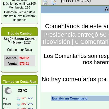
(1181 leidos)
Más tiempo en linea:305
Membrecía: 226
A
Damos la Bienvenida a
nuestro nuevo miembro:
kingprince
Comentarios de este art
Presidencia entregó 50 s
Tipo de Cambio
Según Banco Central
TicoVisión | 0 Comentari
7 - Mayo - 2017
Colones por Dólar
Los Comentarios son respo
Compra:
560,92
nos harem
Venta:
573,51
No hay comentarios por
Tiempo en Costa Rica
Escribir un Comentario: