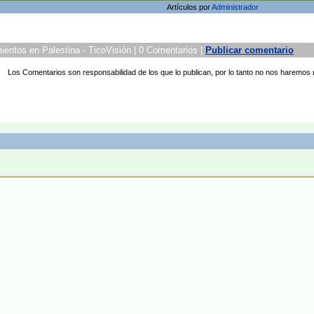
Artículos por
Administrador
ientos en Palestina - TicoVisión | 0 Comentarios |
Publicar comentario
Los Comentarios son responsabilidad de los que lo publican, por lo tanto no nos haremos