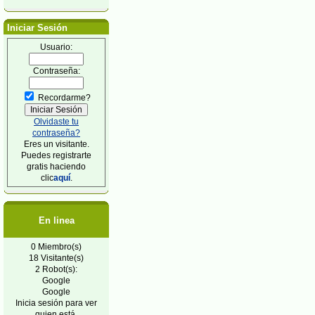
Iniciar Sesión
Usuario:
Contraseña:
Recordarme?
Olvidaste tu
contraseña?
Eres un visitante.
Puedes registrarte
gratis haciendo
clic
aquí
.
En linea
0 Miembro(s)
18 Visitante(s)
2 Robot(s):
Google
Google
Inicia sesión para ver
quien está.