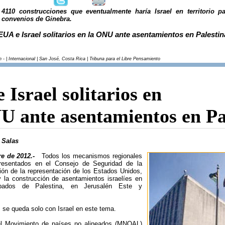
4110 construcciones que eventualmente haría Israel en territorio pa
convenios de Ginebra.
EUA e Israel solitarios en la ONU ante asentamientos en Palestin
 - | Internacional | San José, Costa Rica | Tribuna para el Libre Pensamiento
 Israel solitarios en
U ante asentamientos en Pa
 Salas
re de 2012.-
Todos los mecanismos regionales
presentados en el Consejo de Seguridad de la
ón de la representación de los Estados Unidos,
 la construcción de asentamientos israelíes en
cupados de Palestina, en Jerusalén Este y
se queda solo con Israel en este tema.
el Movimiento de países no alineados (MNOAL)