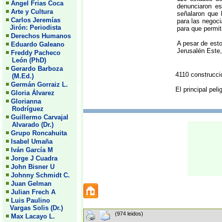
Angel Frias Coca
denunciaron es
Arte y Cultura
señalaron que 
Carlos Jeremías
para las negoci
Jirón: Periodista
para que permit
Derechos Humanos
A pesar de est
Eduardo Galeano
Jerusalén Este,
Freddy Pacheco
León (PhD)
Gerardo Barboza
4110 construccio
(M.Ed.)
Germán Gorraiz L.
El principal pel
Gloria Álvarez
Glorianna
Rodríguez
Guillermo Carvajal
Alvarado (Dr.)
Grupo Roncahuita
Isabel Umaña
Iván García M
Jorge J Cuadra
John Bisner U
Johnny Schmidt C.
Juan Gelman
Julian Frech A
Luis Paulino
Vargas Solis (Dr.)
(974 leidos)
Max Lacayo L.