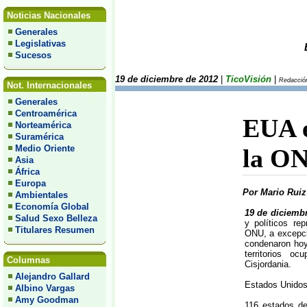
Noticias Nacionales
Generales
Legislativas
Sucesos
19 de diciembre de 2012
|
TicoVisión
|
Redacción
Not. Internacionales
Generales
Centroamérica
EUA e
Norteamérica
Suramérica
Medio Oriente
la ON
Asia
África
Europa
Por Mario Ruiz
Ambientales
Economía Global
19 de diciemb
Salud Sexo Belleza
y políticos re
Titulares Resumen
ONU, a excepci
condenaron hoy
territorios o
Columnas
Cisjordania.
Alejandro Gallard
Estados Unidos 
Albino Vargas
Amy Goodman
116 estados d