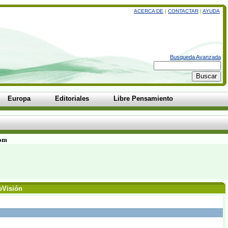
ACERCA DE
|
CONTACTAR
|
AYUDA
Busqueda Avanzada
Europa
Editoriales
Libre Pensamiento
com
coVisión