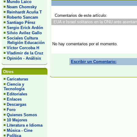
Mundo Laico
Noam Chomsky
Reinhardt Acuña T
Comentarios de este artículo:
Roberto Sancam
EUA e Israel solitarios en la ONU ante asentam
Santiago Pérez
Sergio Erick Ardón
Silvio Avilez Gallo
Sociales Cultura
Religión Educación
No hay comentarios por el momento.
Víctor Corcoba H
Vladimir de la Cruz
Opinión - Análisis
Escribir un Comentario:
Otros
Caricaturas
Ciencia y
Tecnología
Editoriales
Enlaces
Descargas
Foro
Quienes Somos
10 Mejores
Literatura e Idioma
Música - Cine
Política