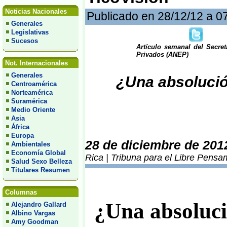
Noticias Nacionales
Publicado en 28/12/12 a 0
Generales
Legislativas
Sucesos
Artículo semanal del Secre
Privados (ANEP)
Not. Internacionales
Generales
¿Una absolució
Centroamérica
Norteamérica
Suramérica
Medio Oriente
Asia
África
Europa
28 de diciembre de 201
Ambientales
Economía Global
Rica | Tribuna para el Libre Pensa
Salud Sexo Belleza
Titulares Resumen
Columnas
¿Una absoluci
Alejandro Gallard
Albino Vargas
Amy Goodman