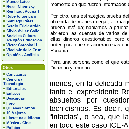
Mundo Laico
momento en que fueron informados d
Noam Chomsky
Reinhardt Acuña T
Por otro, una estratégica prueba del
Roberto Sancam
Santiago Pérez
obtenida de manera ilegal, al marg
Sergio Erick Ardón
prueba inválida; hablamos la prueba
Silvio Avilez Gallo
abrieron las cuentas de varios de
Sociales Cultura
ellas dineros cuestionables pero 
Religión Educación
orden para que se abrieran esas cu
Víctor Corcoba H
Vladimir de la Cruz
Panamá.
Opinión - Análisis
Para una persona como el que esto
Derecho y, mucho
Otros
Caricaturas
Ciencia y
menos, en la delicada 
Tecnología
Editoriales
tanto el expresidente 
Enlaces
absueltos por cuesti
Descargas
Foro
tecnicismos. Es decir,
Quienes Somos
10 Mejores
“intactas”, o sea, que 
Literatura e Idioma
Música - Cine
en todo este caso ICE-Al
Política