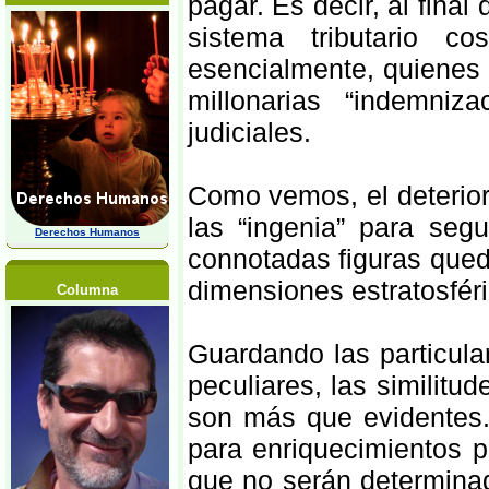
pagar. Es decir, al final
sistema tributario c
esencialmente, quienes
millonarias “indemniz
judiciales.
Como vemos, el deterior
las “ingenia” para se
Derechos Humanos
connotadas figuras qued
dimensiones estratosféri
Columna
Guardando las particula
peculiares, las similitud
son más que evidentes.
para enriquecimientos p
que no serán determinad