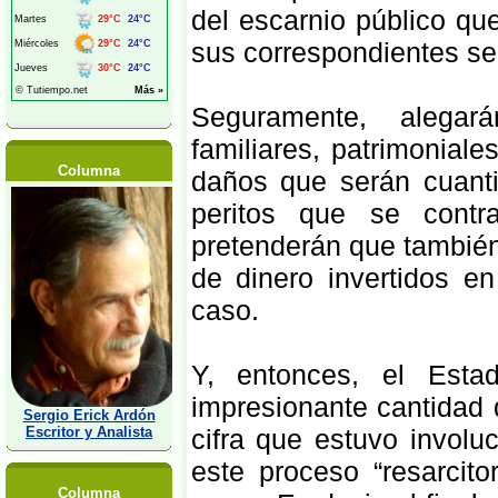
del escarnio público qu
sus correspondientes se
Seguramente, alegará
familiares, patrimoniales
Columna
daños que serán cuanti
peritos que se contr
pretenderán que también
de dinero invertidos e
caso.
Y, entonces, el Esta
impresionante cantidad 
Sergio Erick Ardón
Escritor y Analista
cifra que estuvo invol
este proceso “resarcit
Columna