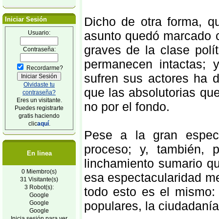
Dicho de otra forma, q
Iniciar Sesión
asunto quedó marcado c
Usuario:
graves de la clase políti
Contraseña:
permanecen intactas; 
Recordarme?
sufren sus actores ha d
Olvidaste tu
que las absolutorias qu
contraseña?
Eres un visitante.
no por el fondo.
Puedes registrarte
gratis haciendo
clic
aquí
.
Pese a la gran espect
proceso; y, también, 
En linea
linchamiento sumario q
0 Miembro(s)
esa espectacularidad me
31 Visitante(s)
3 Robot(s):
todo esto es el mismo: 
Google
populares, la ciudadaní
Google
Google
Inicia sesión para ver