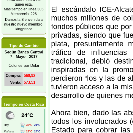
quien está.
El escándalo ICE-Alcat
Más tiempo en linea:305
Membrecía: 226
muchos millones de col
Damos la Bienvenida a
nuestro nuevo miembro:
fondos públicos que po
kingprince
privadas, siendo que fue
plata, presuntamente 
Tipo de Cambio
tráfico de influencia
Según Banco Central
7 - Mayo - 2017
tradicional, debió des
Colones por Dólar
inspiradas en la promo
Compra:
560,92
perdieron “los y las de 
Venta:
573,51
tuvieron acceso a la mi
desarrollo de quienes m
Tiempo en Costa Rica
Ahora bien, dado las ab
todos los involucrados 
Estado para cobrar las