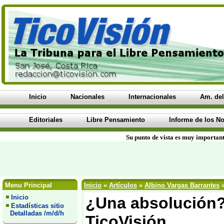
Inicio
Nacionales
Internacionales
Am. del
Editoriales
Libre Pensamiento
Informe de los No
Su punto de vista es muy important
Menu Principal
Inicio
»
Artículos
»
Albino Vargas Barrantes
»
Inicio
¿Una absolución?.
Estadísticas sitio
Detalladas /m/d/h
TicoVisión