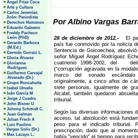
Angel Frias Coca
Arte y Cultura
Carlos Jeremías
Jirón: Periodista
Por Albino Vargas Barr
Derechos Humanos
Eduardo Galeano
Freddy Pacheco
León (PhD)
28 de diciembre de 2012.-
El p
Gerardo Barboza
país fue conmovido por la noticia d
(M.Ed.)
Sentencia de Goicoechea, absolvió 
Germán Gorraiz L.
señor Miguel Ángel Rodríguez Eche
Gloria Álvarez
cuatrienio 1998-2002, del del
Glorianna
Rodríguez
(“corrupción agravada en la modali
Guillermo Carvajal
marco del sonado escándalo I
Alvarado (Dr.)
originalmente, a cinco años de cá
Grupo Roncahuita
siete personas, igualmente de g
Isabel Umaña
Alcatel, también quedaron absuelta
Iván García M
Jorge J Cuadra
tribunal.
John Bisner U
Johnny Schmidt C.
Según las diversas informaciones 
Juan Gelman
acceso, tal absolución está fund
Julian Frech A
peso para el indicado tribunal.
Luis Paulino
Vargas Solis (Dr.)
prescripción, dado que al moment
Max Lacayo L.
había “vencido” el tiempo para reci