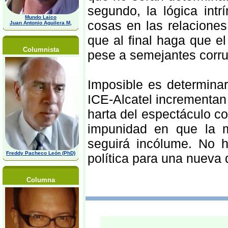
segundo, la lógica int
Mundo Laico
cosas en las relaciones
Juan Antonio Aguilera M,
que al final haga que e
Columnista
pese a semejantes corru
Imposible es determinar
ICE-Alcatel incrementan
harta del espectáculo co
impunidad en que la m
seguirá incólume. No 
Freddy Pacheco León (PhD)
política para una nueva 
Columna