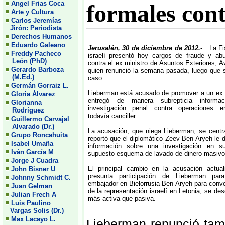
Angel Frias Coca
formales cont
Arte y Cultura
Carlos Jeremías
Jirón: Periodista
Derechos Humanos
Eduardo Galeano
Jerusalén, 30 de diciembre de 2012.-
La Fi
Freddy Pacheco
israelí presentó hoy cargos de fraude y ab
León (PhD)
contra el ex ministro de Asuntos Exteriores, A
Gerardo Barboza
quien renunció la semana pasada, luego que s
(M.Ed.)
caso.
Germán Gorraiz L.
Lieberman está acusado de promover a un ex 
Gloria Álvarez
entregó de manera subrepticia informa
Glorianna
investigación penal contra operaciones e
Rodríguez
todavía canciller.
Guillermo Carvajal
Alvarado (Dr.)
La acusación, que niega Lieberman, se centr
Grupo Roncahuita
reportó que el diplomático Zeev Ben-Aryeh le d
Isabel Umaña
información sobre una investigación en s
Iván García M
supuesto esquema de lavado de dinero masivo
Jorge J Cuadra
El principal cambio en la acusación actua
John Bisner U
presunta participación de Lieberman pa
Johnny Schmidt C.
embajador en Bielorrusia Ben-Aryeh para convert
Juan Gelman
de la representación israelí en Letonia, se de
Julian Frech A
más activa que pasiva.
Luis Paulino
Vargas Solis (Dr.)
Max Lacayo L.
Lieberman renunció tam