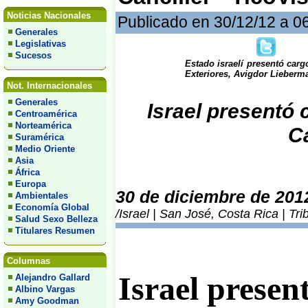
Noticias Nacionales
Publicado en 30/12/12 a 0
Generales
Legislativas
Sucesos
Estado israelí presentó carg
Exteriores, Avigdor Lieberm
Not. Internacionales
Generales
Israel presentó 
Centroamérica
Norteamérica
Ca
Suramérica
Medio Oriente
Asia
África
Europa
30 de diciembre de 201
Ambientales
Economía Global
/Israel | San José, Costa Rica | Tr
Salud Sexo Belleza
Titulares Resumen
Columnas
Israel presen
Alejandro Gallard
Albino Vargas
Amy Goodman