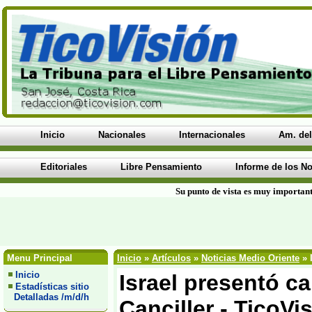
Inicio
Nacionales
Internacionales
Am. del
Editoriales
Libre Pensamiento
Informe de los No
Su punto de vista es muy important
Menu Principal
Inicio
»
Artículos
»
Noticias Medio Oriente
» 
Inicio
Israel presentó c
Estadísticas sitio
Detalladas /m/d/h
Canciller - TicoVi