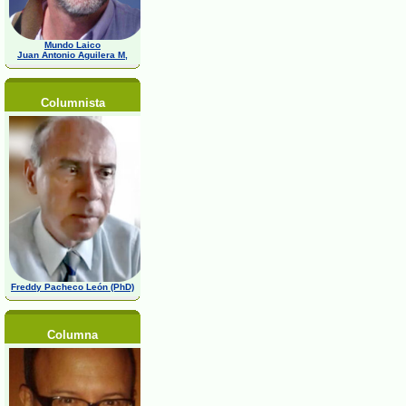
Mundo Laico
Juan Antonio Aguilera M,
Columnista
Freddy Pacheco León (PhD)
Columna