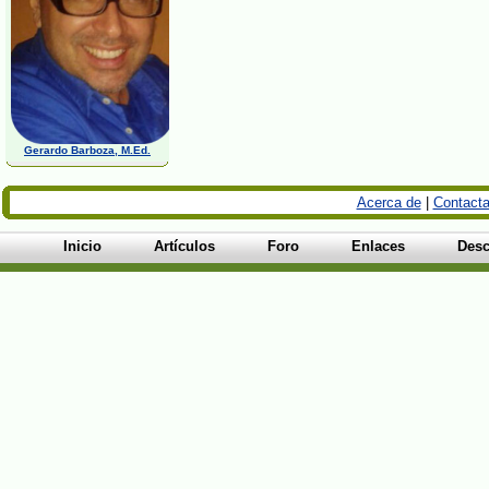
Gerardo Barboza, M.Ed.
Acerca de
|
Contacta
Inicio
Artículos
Foro
Enlaces
Desc