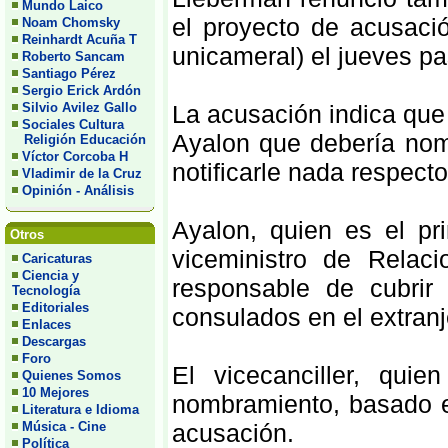
Mundo Laico
el proyecto de acusaci
Noam Chomsky
Reinhardt Acuña T
unicameral) el jueves pa
Roberto Sancam
Santiago Pérez
Sergio Erick Ardón
Silvio Avilez Gallo
La acusación indica que e
Sociales Cultura
Ayalon que debería nom
Religión Educación
Víctor Corcoba H
notificarle nada respecto 
Vladimir de la Cruz
Opinión - Análisis
Ayalon, quien es el pr
Otros
viceministro de Relaci
Caricaturas
Ciencia y
responsable de cubrir
Tecnología
Editoriales
consulados en el extranj
Enlaces
Descargas
Foro
El vicecanciller, qui
Quienes Somos
10 Mejores
nombramiento, basado e
Literatura e Idioma
Música - Cine
acusación.
Política