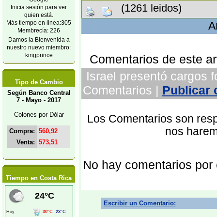
(1261 leidos)
Inicia sesión para ver
quien está.
Más tiempo en linea:305
A
Membrecía: 226
Damos la Bienvenida a
nuestro nuevo miembro:
kingprince
Comentarios de este art
Israel presentó cargos fo
Tipo de Cambio
Comentarios |
Publicar
Según Banco Central
7 - Mayo - 2017
Colones por Dólar
Los Comentarios son respo
nos harem
Compra:
560,92
Venta:
573,51
No hay comentarios por
Tiempo en Costa Rica
Escribir un Comentario: