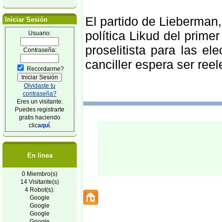
El partido de Lieberman, 
Iniciar Sesión
política Likud del prim
Usuario:
proselitista para las e
Contraseña:
canciller espera ser ree
Recordarme?
Olvidaste tu
contraseña?
Eres un visitante.
Puedes registrarte
gratis haciendo
clic
aquí
.
En linea
0 Miembro(s)
14 Visitante(s)
4 Robot(s):
Google
Google
Google
Google