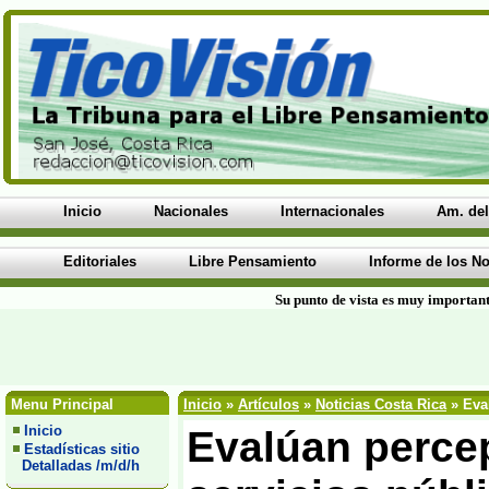
Inicio
Nacionales
Internacionales
Am. del
Editoriales
Libre Pensamiento
Informe de los No
Su punto de vista es muy important
Menu Principal
Inicio
»
Artículos
»
Noticias Costa Rica
» Eval
Inicio
Evalúan percep
Estadísticas sitio
Detalladas /m/d/h