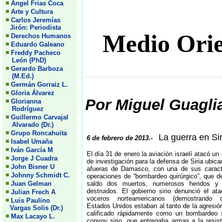
Angel Frias Coca
Arte y Cultura
Carlos Jeremías
Jirón: Periodista
Medio Orie
Derechos Humanos
Eduardo Galeano
Freddy Pacheco
León (PhD)
Gerardo Barboza
(M.Ed.)
Germán Gorraiz L.
Gloria Álvarez
Por Miguel Guagli
Glorianna
Rodríguez
Guillermo Carvajal
Alvarado (Dr.)
Grupo Roncahuita
La guerra en Sir
6 de febrero de 2013.-
Isabel Umaña
Iván García M
El día 31 de enero la aviación israelí atacó un
Jorge J Cuadra
de investigación para la defensa de Siria ubica
John Bisner U
afueras de Damasco, con una de sus caracte
Johnny Schmidt C.
operaciones de “bombardeo quirúrgico”, que 
Juan Gelman
saldo dos muertos, numerosos heridos y e
destruidos. El gobierno sirio denunció el at
Julian Frech A
voceros norteamericanos (demostrando 
Luis Paulino
Estados Unidos estaban al tanto de la agresió
Vargas Solis (Dr.)
calificado rápidamente como un bombardeo 
Max Lacayo L.
convoy sirio, que entregaba armas a la resis