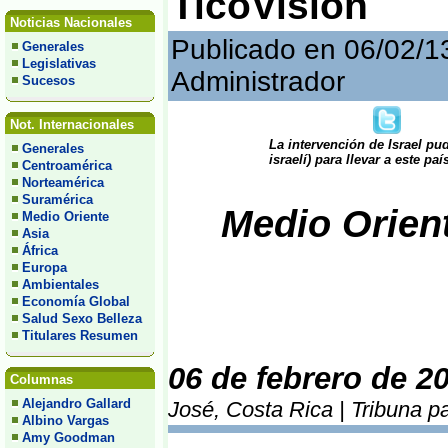
TicoVisión
Noticias Nacionales
Publicado en 06/02/1
Generales
Legislativas
Administrador
Sucesos
Not. Internacionales
La intervención de Israel pu
Generales
israelí) para llevar a este pa
Centroamérica
Norteamérica
Suramérica
Medio Orient
Medio Oriente
Asia
África
Europa
Ambientales
Economía Global
Salud Sexo Belleza
Titulares Resumen
06 de febrero de 2
Columnas
Alejandro Gallard
José, Costa Rica | Tribuna p
Albino Vargas
Amy Goodman