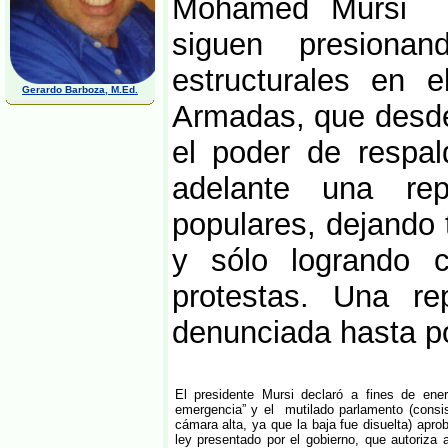
Mohamed Mursi y
siguen presiona
estructurales en e
Gerardo Barboza, M.Ed.
Armadas, que desde
el poder de respal
adelante una re
populares, dejando 
y sólo logrando c
protestas. Una re
denunciada hasta p
El presidente Mursi declaró a fines de ene
emergencia” y el mutilado parlamento (consis
cámara alta, ya que la baja fue disuelta) apro
ley presentado por el gobierno, que autoriza a