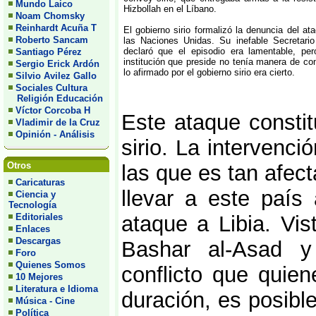
Mundo Laico
Hizbollah en el Líbano.
Noam Chomsky
Reinhardt Acuña T
El gobierno sirio formalizó la denuncia del at
Roberto Sancam
las Naciones Unidas. Su inefable Secretario
declaró que el episodio era lamentable, per
Santiago Pérez
institución que preside no tenía manera de con
Sergio Erick Ardón
lo afirmado por el gobierno sirio era cierto.
Silvio Avilez Gallo
Sociales Cultura
Religión Educación
Víctor Corcoba H
Este ataque constit
Vladimir de la Cruz
Opinión - Análisis
sirio. La intervenci
Otros
las que es tan afect
Caricaturas
llevar a este país
Ciencia y
Tecnología
Editoriales
ataque a Libia. Vis
Enlaces
Descargas
Bashar al-Asad y
Foro
Quienes Somos
conflicto que quien
10 Mejores
Literatura e Idioma
duración, es posib
Música - Cine
Política