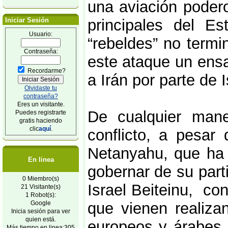
una aviación podero
Iniciar Sesión
principales del Es
Usuario:
“rebeldes” no termi
Contraseña:
este ataque un ensa
Recordarme?
a Irán por parte de I
Olvidaste tu
contraseña?
Eres un visitante.
De cualquier maner
Puedes registrarte
gratis haciendo
clic
aquí
.
conflicto, a pesar
Netanyahu, que ha 
En linea
gobernar de su part
0 Miembro(s)
Israel Beiteinu, co
21 Visitante(s)
1 Robot(s):
Google
que vienen realiza
Inicia sesión para ver
quien está.
europeos y árabes 
Más tiempo en linea:305