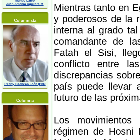
Mundo Laico
Juan Antonio Aguilera M,
Mientras tanto en E
y poderosos de la r
Columnista
interna al grado ta
comandante de las
Fatah el Sisi, lle
conflicto entre la
discrepancias sobre
país puede llevar 
Freddy Pacheco León (PhD)
futuro de las próxi
Columna
Los movimientos 
régimen de Hosni 