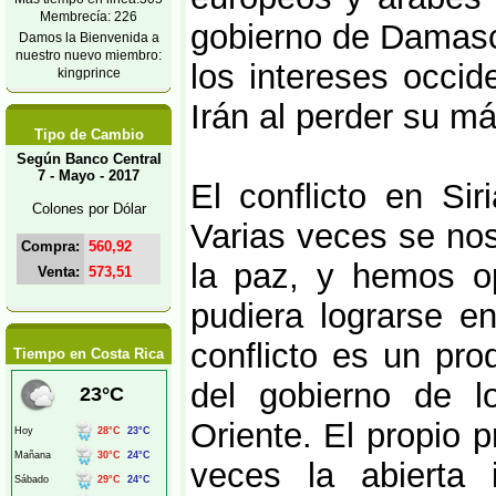
Membrecía: 226
gobierno de Damasco
Damos la Bienvenida a
nuestro nuevo miembro:
los intereses occid
kingprince
Irán al perder su má
Tipo de Cambio
Según Banco Central
7 - Mayo - 2017
El conflicto en Sir
Colones por Dólar
Varias veces se no
Compra:
560,92
la paz, y hemos o
Venta:
573,51
pudiera lograrse e
conflicto es un pro
Tiempo en Costa Rica
del gobierno de l
Oriente. El propio 
veces la abierta 