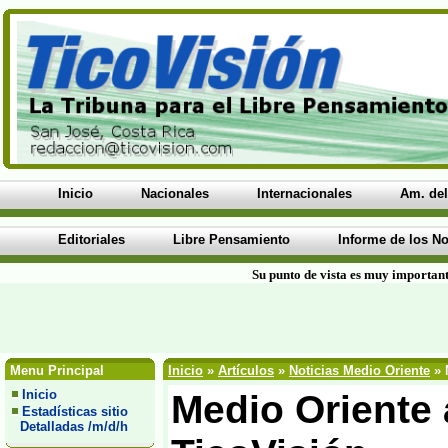
Inicio
Nacionales
Internacionales
Am. del
Editoriales
Libre Pensamiento
Informe de los No
Su punto de vista es muy important
Menu Principal
Inicio
»
Artículos
»
Noticias Medio Oriente
» 
Inicio
Medio Oriente a
Estadísticas sitio
Detalladas /m/d/h